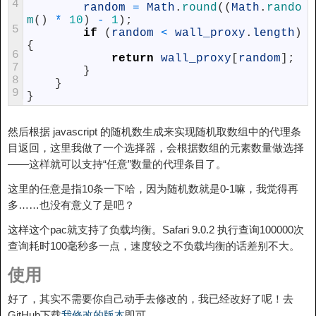
4
random
=
Math
.
round
(
(
Math
.
rando
m
(
)
*
10
)
-
1
)
;
5
if
(
random
<
wall_proxy
.
length
)
{
6
return
wall_proxy
[
random
]
;
7
}
8
}
9
}
然后根据 javascript 的随机数生成来实现随机取数组中的代理条
目返回，这里我做了一个选择器，会根据数组的元素数量做选择
——这样就可以支持“任意”数量的代理条目了。
这里的任意是指10条一下哈，因为随机数就是0-1嘛，我觉得再
多……也没有意义了是吧？
这样这个pac就支持了负载均衡。Safari 9.0.2 执行查询100000次
查询耗时100毫秒多一点，速度较之不负载均衡的话差别不大。
使用
好了，其实不需要你自己动手去修改的，我已经改好了呢！去
GitHub下载
我修改的版本
即可。