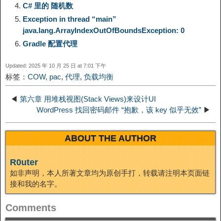
C# 里的 随机数
i
r
o
d
r
e
e
Exception in thread “main”
java.lang.ArrayIndexOutOfBoundsException: 0
n
a
o
o
e
i
d
Gradle 配置代理
k
m
k
n
s
b
Updated: 2025 年 10 月 25 日 at 7:01 下午
I
标签：
COW
,
pac
,
代理
,
负载均衡
t
o
n
◀
第六章 用堆栈视图(Stack Views)来设计UI
WordPress 找回密码邮件 “抱歉，该 key 似乎无效”
▶
ABOUT THE AUTHOR
R0uter
如非声明，本人所著文章均为原创手打，转载请注明本页面链
接和我的名字。
Comments