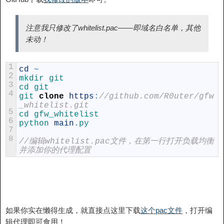
注意我只修改了whitelist.pac——即域名白名单，其他
未动！
1
cd
~
2
mkdir 
git
3
cd 
git
4
git 
clone
https
:
//github.com/R0uter/gfw
_whitelist.git
5
cd 
gfw_whitelist
6
python 
main
.py
7
8
//编辑whitelist.pac文件，在第一行打开负载均衡
并添加你的代理配置
如果你实在懒得生成，就直接点这里下载
这个pac文件
，打开编
辑代理即可食用！