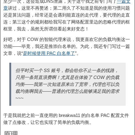
至少一次，这会造成DNS泄露，关于这个我之前专门写了
一篇文
章
讲过，这里不再赘述；第二用久了不知道是我的使用习惯问题
还是算法问题，经常还是会遇到能直连的走代理，要代理的走直
连；第三这个的规则都给我写在了网络配置里边的忽略代理的框
框里，我去，虽然无所谓但看起来好变态！
好吧，对于 COW 的智能代理来说，我更喜欢它的负载均衡这一
功能——毕竟，我还是推崇白名单的。为此，我还专门写过一篇
文章，说“
是时候使用 PAC 白名单了
”。
但平时买一个 SS 账号，都会给你不止一条的线路，
只用一条简直浪费啊！尤其是在体验了 COW 的负载
均衡——我第一次知道原来出了宽带，代理也可以负
载均衡啊我去——普通的代理怎么能够满足我的需求
~~~
于是我就把之前一直使用的 breakwa11 的白名单 PAC 配置文件
做了点修改，让它也实现了简单的负载均衡。
原理