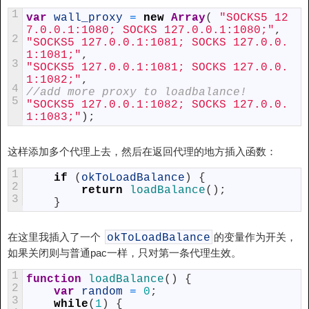
1
var
wall_proxy
=
new
Array
(
"SOCKS5 12
7.0.0.1:1080; SOCKS 127.0.0.1:1080;"
,
2
"SOCKS5 127.0.0.1:1081; SOCKS 127.0.0.
1:1081;"
,
3
"SOCKS5 127.0.0.1:1081; SOCKS 127.0.0.
1:1082;"
,
4
//add more proxy to loadbalance!
5
"SOCKS5 127.0.0.1:1082; SOCKS 127.0.0.
1:1083;"
)
;
这样添加多个代理上去，然后在返回代理的地方插入函数：
1
if
(
okToLoadBalance
)
{
2
return
loadBalance
(
)
;
3
}
在这里我插入了一个
的变量作为开关，
okToLoadBalance
如果关闭则与普通pac一样，只对第一条代理生效。
1
function
loadBalance
(
)
{
2
var
random
=
0
;
3
while
(
1
)
{