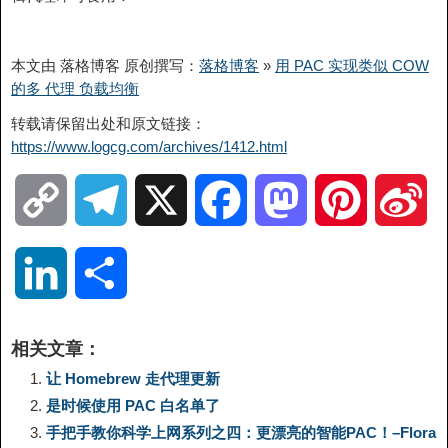
本文由 落格博客 原创撰写：
落格博客
»
用 PAC 实现类似 COW
的多 代理 负载均衡
转载请保留出处和原文链接：
https://www.logcg.com/archives/1412.html
C
T
X
F
M
P
S
o
e
a
a
i
i
L
分
p
l
c
s
n
n
i
享
相关文章：
y
e
e
t
t
a
n
让 Homebrew 走代理更新
是时候使用 PAC 白名单了
L
g
b
o
e
W
k
手把手教你科学上网系列之四：更漂亮的智能PAC！–Flora