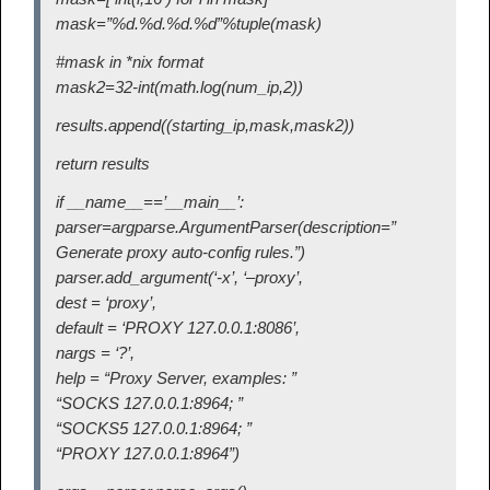
mask=”%d.%d.%d.%d”%tuple(mask)
#mask in *nix format
mask2=32-int(math.log(num_ip,2))
results.append((starting_ip,mask,mask2))
return results
if __name__==’__main__’:
parser=argparse.ArgumentParser(description=”
Generate proxy auto-config rules.”)
parser.add_argument(‘-x’, ‘–proxy’,
dest = ‘proxy’,
default = ‘PROXY 127.0.0.1:8086’,
nargs = ‘?’,
help = “Proxy Server, examples: ”
“SOCKS 127.0.0.1:8964; ”
“SOCKS5 127.0.0.1:8964; ”
“PROXY 127.0.0.1:8964”)