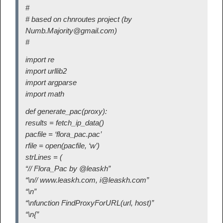
#
# based on chnroutes project (by
Numb.Majority@gmail.com)
#
import re
import urllib2
import argparse
import math
def generate_pac(proxy):
results = fetch_ip_data()
pacfile = ‘flora_pac.pac’
rfile = open(pacfile, ‘w’)
strLines = (
“// Flora_Pac by @leaskh”
“\n// www.leaskh.com, i@leaskh.com”
“\n”
“\nfunction FindProxyForURL(url, host)”
“\n{”