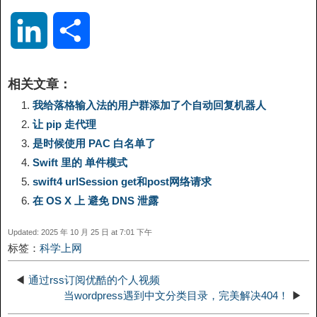
o
e
a
a
i
i
L
分
p
l
c
s
n
n
i
享
相关文章：
y
e
e
t
t
a
n
我给落格输入法的用户群添加了个自动回复机器人
让 pip 走代理
L
g
b
o
e
W
k
是时候使用 PAC 白名单了
Swift 里的 单件模式
i
r
o
d
r
e
e
swift4 urlSession get和post网络请求
n
a
o
o
e
i
在 OS X 上 避免 DNS 泄露
d
Updated: 2025 年 10 月 25 日 at 7:01 下午
k
m
k
n
s
b
标签：
科学上网
I
t
o
◀
通过rss订阅优酷的个人视频
n
当wordpress遇到中文分类目录，完美解决404！
▶