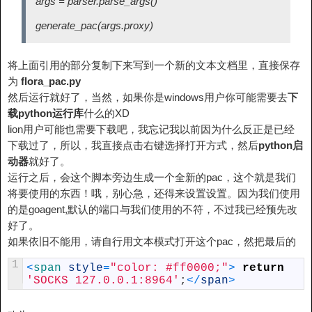
args = parser.parse_args()
generate_pac(args.proxy)
将上面引用的部分复制下来写到一个新的文本文档里，直接保存
为
flora_pac.py
然后运行就好了，当然，如果你是windows用户你可能需要去
下
载python运行库
什么的XD
lion用户可能也需要下载吧，我忘记我以前因为什么反正是已经
下载过了，所以，我直接点击右键选择打开方式，然后
python启
动器
就好了。
运行之后，会这个脚本旁边生成一个全新的pac，这个就是我们
将要使用的东西！哦，别心急，还得来设置设置。因为我们使用
的是goagent,默认的端口与我们使用的不符，不过我已经预先改
好了。
如果依旧不能用，请自行用文本模式打开这个pac，然把最后的
1
<
span 
style
=
"color: #ff0000;"
>
return
'SOCKS 127.0.0.1:8964'
;
<
/
span
>