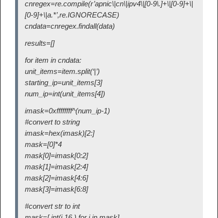
cnregex=re.compile(r’apnic\|cn\|ipv4\|[0-9\.]+\|[0-9]+\|
[0-9]+\|a.*’,re.IGNORECASE)
cndata=cnregex.findall(data)
results=[]
for item in cndata:
unit_items=item.split(‘|’)
starting_ip=unit_items[3]
num_ip=int(unit_items[4])
imask=0xffffffff^(num_ip-1)
#convert to string
imask=hex(imask)[2:]
mask=[0]*4
mask[0]=imask[0:2]
mask[1]=imask[2:4]
mask[2]=imask[4:6]
mask[3]=imask[6:8]
#convert str to int
mask=[ int(i,16 ) for i in mask]