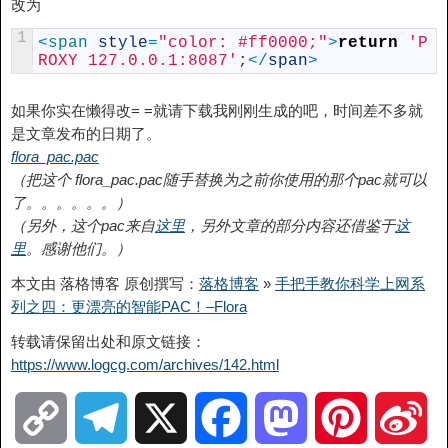
改为
1
<
span 
style
=
"color: #ff0000;"
>
return
'P
ROXY 127.0.0.1:8087'
;
<
/
span
>
如果你实在懒得改= =就请下载我刚刚生成的吧，时间差不多就
是文章发布的日期了。
flora_pac.pac
（把这个 flora_pac.pac随手替换为之前你使用的那个pac就可以
了。。。。。。）
（另外，这个pac来自
这里
，另外文章的部分内容还借鉴于
这
里
。感谢他们。）
本文由 落格博客 原创撰写：
落格博客
»
手把手教你科学上网系
列之四：更漂亮的智能PAC！–Flora
转载请保留出处和原文链接：
https://www.logcg.com/archives/142.html
C
T
X
F
M
P
S