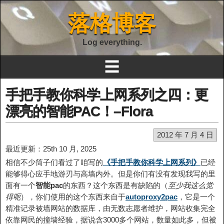
落格博客
Log everything.
☰
手把手教你科学上网系列之四：更
漂亮的智能PAC！–Flora
2012 年 7 月 4 日
最近更新：25th 10 月, 2025
相信不少筒子们看过了咱写的
《手把手教你科学上网系列》
已经
能够得心应手地游刃与高墙内外。但是你们有没有发现我写的里
面有一个
智能pac
的东西？这个东西是有缺陷的（
至少我这么觉
得呃
），你们使用的这个东西来自于
autoproxy2pac
，它是一个
精准记录被墙网站的数据库，由无数志愿者维护，网站收集完全
依靠网民的撞墙经验，据说含3000多个网站，数量如此多，但被