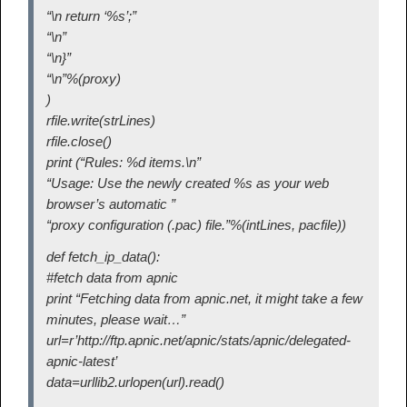
“\n return ‘%s’;”
“\n”
“\n}”
“\n”%(proxy)
)
rfile.write(strLines)
rfile.close()
print (“Rules: %d items.\n”
“Usage: Use the newly created %s as your web
browser’s automatic ”
“proxy configuration (.pac) file.”%(intLines, pacfile))
def fetch_ip_data():
#fetch data from apnic
print “Fetching data from apnic.net, it might take a few
minutes, please wait…”
url=r’http://ftp.apnic.net/apnic/stats/apnic/delegated-
apnic-latest’
data=urllib2.urlopen(url).read()