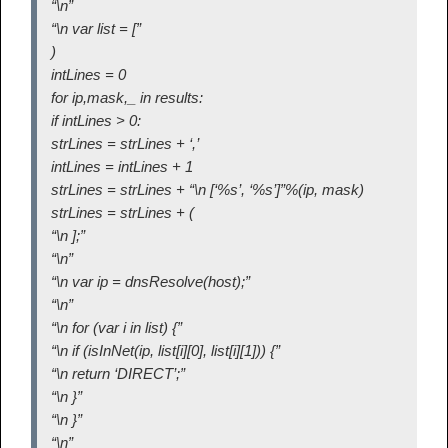
“\n”
“\n var list = [”
)
intLines = 0
for ip,mask,_ in results:
if intLines > 0:
strLines = strLines + ‘,’
intLines = intLines + 1
strLines = strLines + “\n [‘%s’, ‘%s’]”%(ip, mask)
strLines = strLines + (
“\n ];”
“\n”
“\n var ip = dnsResolve(host);”
“\n”
“\n for (var i in list) {”
“\n if (isInNet(ip, list[i][0], list[i][1])) {”
“\n return ‘DIRECT’;”
“\n }”
“\n }”
“\n”