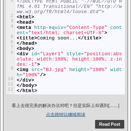
<!DOCTYPE html PUBLIC "-//W3C//DTD H
TML 4.01 Transitional//EN" "http://w
ww.w3.org/TR/html4/loose.dtd">
2
<html>
3
<head>
4
<meta 
http-equiv
=
"Content-Type"
cont
ent
=
"text/html; charset=UTF-8"
>
5
<title>
Coming soon...
</title>
6
</head>
7
<body>
8
<div 
id
=
"Layer1"
style
=
"position:abs
olute; width:100%; height:100%; z-in
dex:-1"
>
9
<img 
src
=
"BJ.jpg"
height
=
"100%"
widt
h
=
"100%"
/>
10
</div>
11
</body>
12
</html>
看上去很完美的解决办法对吧？但是实际上却遇到[……]
点击跳转以继续阅读
Read Post