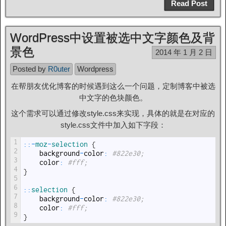
Read Post
WordPress中设置被选中文字颜色及背
景色
2014 年 1 月 2 日
Posted by
R0uter
Wordpress
在帮朋友优化博客的时候遇到这么一个问题，定制博客中被选
中文字的色块颜色。
这个需求可以通过修改style.css来实现，具体的就是在对应的
style.css文件中加入如下字段：
1
::
-
moz
-
selection
{
2
background
-
color
:
#822e30;
3
color
:
#fff;
4
}
5
6
::
selection
{
7
background
-
color
:
#822e30;
8
color
:
#fff;
9
}