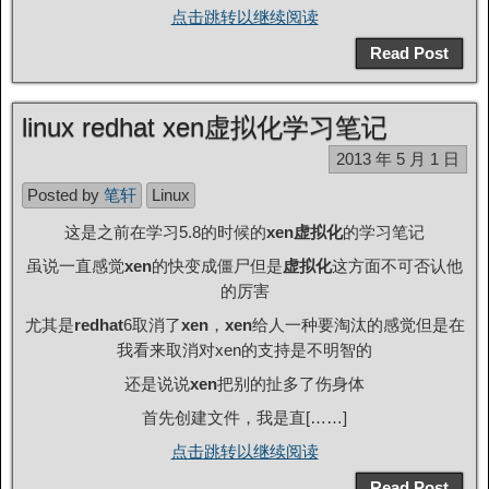
点击跳转以继续阅读
Read Post
linux redhat xen虚拟化学习笔记
2013 年 5 月 1 日
Posted by
笔轩
Linux
这是之前在学习5.8的时候的
xen虚拟化
的学习笔记
虽说一直感觉
xen
的快变成僵尸但是
虚拟化
这方面不可否认他
的厉害
尤其是
redhat
6取消了
xen
，
xen
给人一种要淘汰的感觉但是在
我看来取消对xen的支持是不明智的
还是说说
xen
把别的扯多了伤身体
首先创建文件，我是直[……]
点击跳转以继续阅读
Read Post