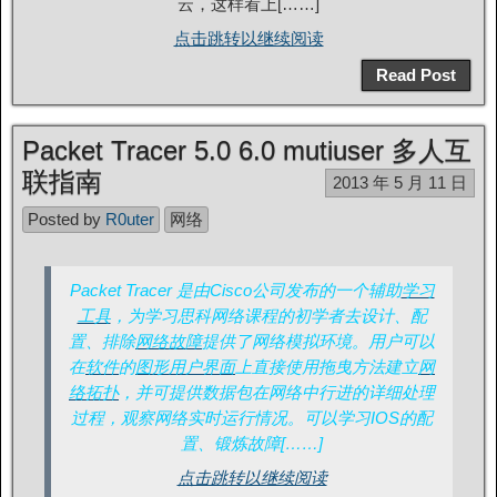
云，这样看上[……]
点击跳转以继续阅读
Read Post
Packet Tracer 5.0 6.0 mutiuser 多人互
联指南
2013 年 5 月 11 日
Posted by
R0uter
网络
Packet Tracer 是由Cisco公司发布的一个辅助
学习
工具
，为学习思科网络课程的初学者去设计、配
置、排除
网络故障
提供了网络模拟环境。用户可以
在
软件
的
图形用户界面
上直接使用拖曳方法建立
网
络拓扑
，并可提供数据包在网络中行进的详细处理
过程，观察网络实时运行情况。可以学习IOS的配
置、锻炼故障[……]
点击跳转以继续阅读