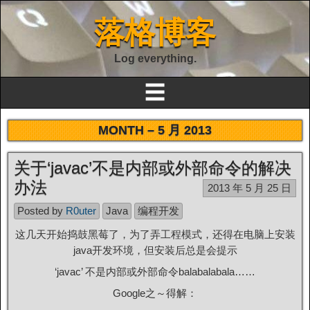
落格博客
Log everything.
☰
MONTH –
5 月 2013
关于‘javac’不是内部或外部命令的解决
办法
2013 年 5 月 25 日
Posted by
R0uter
Java
编程开发
这几天开始捣鼓黑莓了，为了弄工程模式，还得在电脑上安装
java开发环境，但安装后总是会提示
‘javac’ 不是内部或外部命令balabalabala……
Google之～得解：