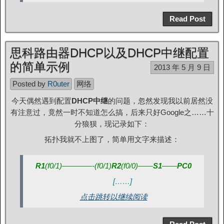
Read Post
思科路由器DHCP以及DHCP中继配置
的简单示例
2013 年 5 月 9 日
Posted by
R0uter
网络
今天偶然遇到配置
DHCP中继
的问题，忽然发现我以前居然没
有注意过，竟然一时不知道怎么搞，后来只好Google之……十
分狼狈，现记录如下：
拓扑我就不上图了，简单用文字来描述：
R1
(f0/1)
————-
(f0/1)
R2
(f0/0)
——
S1
——
PC0
[……]
点击跳转以继续阅读