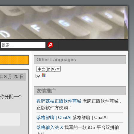
Other Languages
by
年 8 月 20 日
友情推广
你分配一个
数码荔枝正版软件商城
老牌正版软件商城，
正版软件方便购！
落格智聊 | ChatAI
落格智聊 | ChatAI
落格输入法 X
我写的一款 iOS 平台双拼输
入法