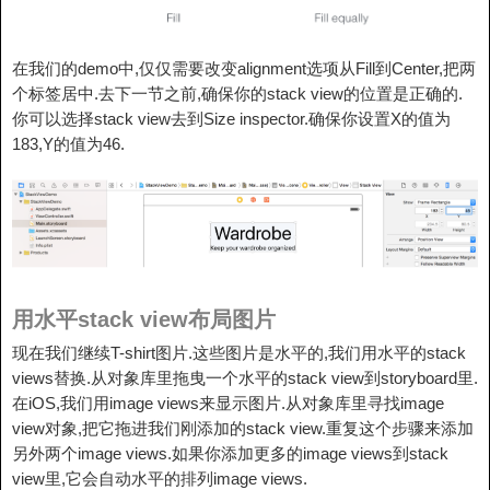
在我们的demo中,仅仅需要改变alignment选项从Fill到Center,把两
个标签居中.去下一节之前,确保你的stack view的位置是正确的.
你可以选择stack view去到Size inspector.确保你设置X的值为
183,Y的值为46.
用水平stack view布局图片
现在我们继续T-shirt图片.这些图片是水平的,我们用水平的stack
views替换.从对象库里拖曳一个水平的stack view到storyboard里.
在iOS,我们用image views来显示图片.从对象库里寻找image
view对象,把它拖进我们刚添加的stack view.重复这个步骤来添加
另外两个image views.如果你添加更多的image views到stack
view里,它会自动水平的排列image views.