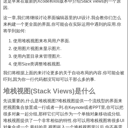
这是苹果在最新的Xcode和Ios版本中介绍Stack views的一个原
因.
这一章,我们将继续讨论界面编辑器里的UI设计.我会教你们怎么
来构建一个更全面的界面,你可能会在实际运用中遇到的应用.你
将学到如何:
使用堆栈视图来布局用户界面.
使用图片视图来显示图片.
使用内置目录来管理图片.
使用Size类调整堆栈视图.
我们将根据上面的来讨论更多的关于自动布局的内容.你可能会被
吓到,因为你一行代码都没写却可以干那么多的事.
堆栈视图(Stack Views)是什么
先说重要的,什么是堆栈视图?堆栈视图提供一个流线型的界面来
把视图集合放置成一行或者一列.在Keynote或者PPT里,你可以把
很多对象一起分组,那样它们可以作为一个单独对象移动或分组.
堆栈视图提供了一个非常相似的特性.你可以用堆栈视图将很多UI
对象合成一个.最好的是,视图嵌入一个堆栈视图里以后,你不再需