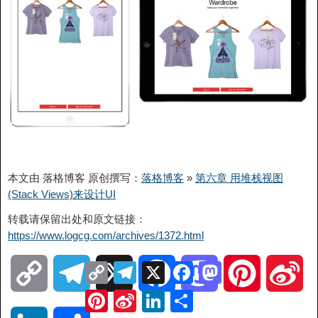
本文由 落格博客 原创撰写：
落格博客
»
第六章 用堆栈视图
(Stack Views)来设计UI
转载请保留出处和原文链接：
https://www.logcg.com/archives/1372.html
Copy
Telegram
X
Facebook
Mastodon
C
T
X
F
M
P
S
Link
Pinterest
Sina
LinkedIn
分
Weibo
享
o
e
a
a
i
i