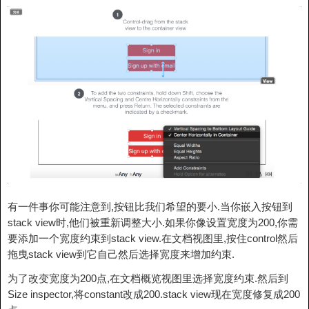
有一件事你可能注意到,按钮比我们希望的要小.当你嵌入按钮到
stack view时,他们被重新调整大小.如果你像设置宽度为200,你需
要添加一个宽度约束到stack view.在文档视图里,按住control然后
拖曳stack view到它自己然后选择宽度来增加约束.
为了改变宽度为200点,在文档概览视图里选择宽度约束.然后到
Size inspector,将constant改成200.stack view现在宽度修复成200