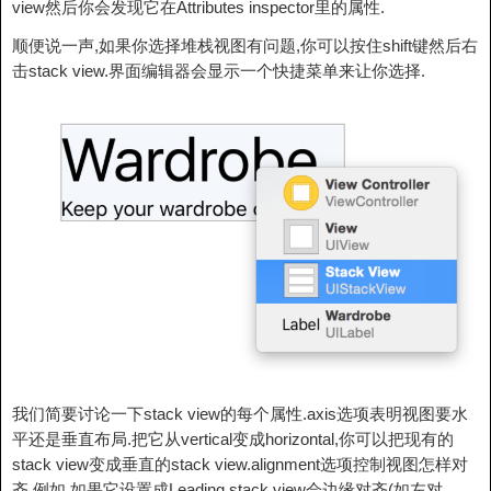
view然后你会发现它在Attributes inspector里的属性.
顺便说一声,如果你选择堆栈视图有问题,你可以按住shift键然后右
击stack view.界面编辑器会显示一个快捷菜单来让你选择.
我们简要讨论一下stack view的每个属性.axis选项表明视图要水
平还是垂直布局.把它从vertical变成horizontal,你可以把现有的
stack view变成垂直的stack view.alignment选项控制视图怎样对
齐.例如,如果它设置成Leading,stack view会边缘对齐(如左对