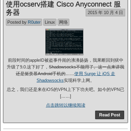
使用ocserv搭建 Cisco Anyconnect 服
务器
2015 年 10 月 4 日
Posted by
R0uter
Linux
网络
前段时间的appleID被盗事件闹的沸沸扬扬，我果断回到狱中
升级了9.0.这下好了，
Shadowsocks不能用了。这一点来讲我
还是挺羡慕Android手机的
……
使用 Surge 让 iOS 走
Shadowsocks
实现科学上网。
总之，我们还是来在iOS的VPN上下下功夫吧。如今的VPN已
[……]
点击跳转以继续阅读
Read Post