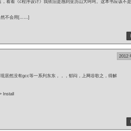
言，看着《c程序设计》我依旧是感到亚历山大呵呵。这本书应该不
然不会用[……]
2012 
发现居然没有gcc等一系列东东，，，郁闷，上网谷歌之，得解
Install