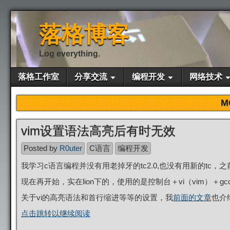
落格博客
Log everything.
落格工作室
分享交流
编程开发
网络技术
M
vim设置语法高亮后有时无效
Posted by
R0uter
C语言
编程开发
我学习c语言编程并没有用老掉牙的tc2.0,也没有用新的tc，
现在再开始，实在lion下的，使用的是控制台＋vi（vim）＋gc
关于vi的高亮语法和首行缩进等等的设置，我
前面的文章
也介
点击跳转以继续阅读