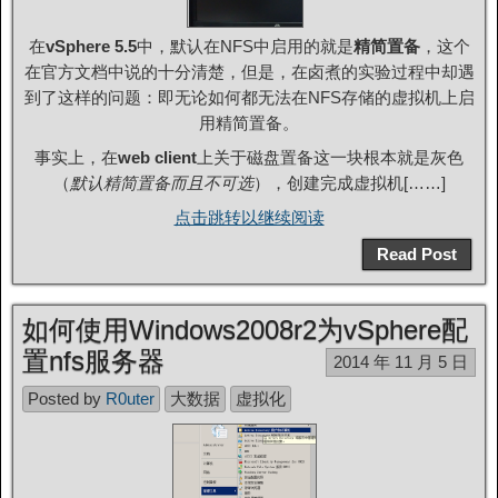
在
vSphere 5.5
中，默认在NFS中启用的就是
精简置备
，这个
在官方文档中说的十分清楚，但是，在卤煮的实验过程中却遇
到了这样的问题：即无论如何都无法在NFS存储的虚拟机上启
用精简置备。
事实上，在
web client
上关于磁盘置备这一块根本就是灰色
（
默认精简置备而且不可选
），创建完成虚拟机[……]
点击跳转以继续阅读
Read Post
如何使用Windows2008r2为vSphere配
置nfs服务器
2014 年 11 月 5 日
Posted by
R0uter
大数据
虚拟化