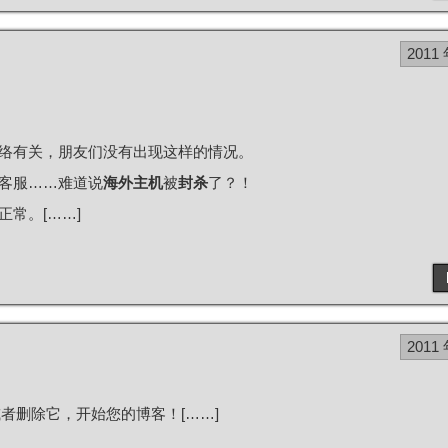
2011 
络有关，朋友们没有出现这样的情况。
客服……难道说
海外主机
被
封杀
了？！
常。[……]
2011 
或者删除它，开始您的博客！[……]