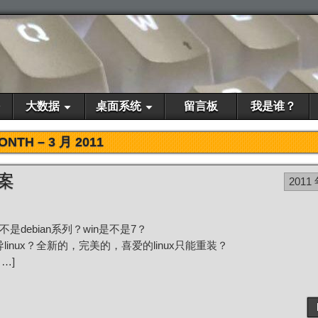
大数据
桌面系统
留言板
我是谁？
ONTH –
3 月 2011
方案
2011 
是不是debian系列？win是不是7？
引导linux？全新的，完美的，喜爱的linux只能重装？
…]