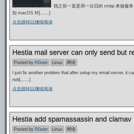
我之前一直是用一台旧的 rmbp 来做
知 macOS 对[……]
点击跳转以继续阅读
Hestia mail server can only send but r
Posted by
R0uter
Linux
网络
I just fix another problem that after setup my email server, it c
noti[……]
点击跳转以继续阅读
Hestia add spamassassin and clamav
Posted by
R0uter
Linux
网络