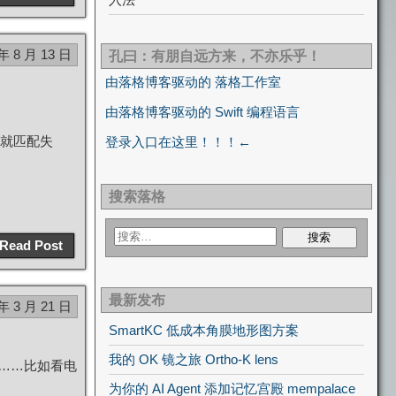
 年 8 月 13 日
孔曰：有朋自远方来，不亦乐乎！
由落格博客驱动的 落格工作室
由落格博客驱动的 Swift 编程语言
就匹配失
登录入口在这里！！！←
搜索落格
Read Post
最新发布
 年 3 月 21 日
SmartKC 低成本角膜地形图方案
我的 OK 镜之旅 Ortho-K lens
多……比如看电
为你的 AI Agent 添加记忆宫殿 mempalace