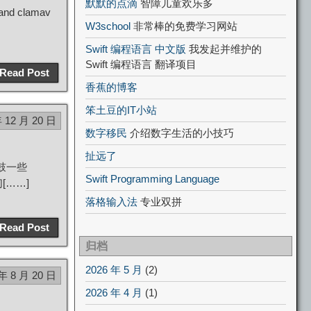
默默的点滴
智障儿童欢乐多
r and clamav
W3school
非常棒的免费学习网站
Swift 编程语言 中文版
我发起并维护的
Swift 编程语言 翻译项目
Read Post
香蕉的博客
笨土豆的IT小站
年 12 月 20 日
数字移民
介绍数字生活的小技巧
扯远了
鼓一些
Swift Programming Language
[……]
落格输入法
专业双拼
Read Post
归档
2026 年 5 月
(2)
 年 8 月 20 日
2026 年 4 月
(1)