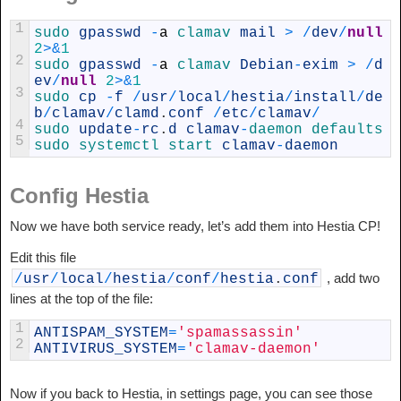
1
sudo 
gpasswd
-
a
clamav 
mail
>
/
dev
/
null
2
>
&
1
2
sudo 
gpasswd
-
a
clamav 
Debian
-
exim
>
/
d
ev
/
null
2
>
&
1
3
sudo 
cp
-
f
/
usr
/
local
/
hestia
/
install
/
de
b
/
clamav
/
clamd
.
conf
/
etc
/
clamav
/
4
sudo 
update
-
rc
.
d
clamav
-
daemon 
defaults
5
sudo 
systemctl 
start 
clamav
-
daemon
Config Hestia
Now we have both service ready, let’s add them into Hestia CP!
Edit this file
, add two
/
usr
/
local
/
hestia
/
conf
/
hestia
.
conf
lines at the top of the file:
1
ANTISPAM_SYSTEM
=
'spamassassin'
2
ANTIVIRUS_SYSTEM
=
'clamav-daemon'
Now if you back to Hestia, in settings page, you can see those