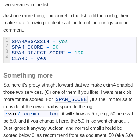
two services in the list.
Just one more thing, find exim4 in the list, edit the config, then
make sure following content is at the top of the configs and un-
comment.
1
SPAMASSASSIN
=
yes
2
SPAM_SCORE
=
50
3
SPAM_REJECT_SCORE
=
100
4
CLAMD
=
yes
Something more
So, here it’s pretty straight forward that we make exim4 enabled
those two services. (Or one of them if you like). I want mark bit
more for the scores. For
, it’s the limit for sa to
SPAM_SCORE
consider if the new email is spam. In the log
it will show as 5.x, e.g., 50 here will
/
var
/
log
/
mail
.
log
be 5.0, and if you change it here, the 5.0 in log wont change….
Just ignore it anyway. A clean, and normal email should be
scored below 0, as recommend from sa document, 50 (aka 5.0)