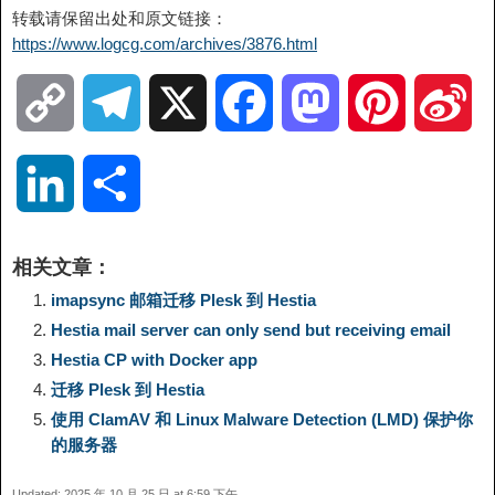
转载请保留出处和原文链接：
https://www.logcg.com/archives/3876.html
C
T
X
F
M
P
S
o
e
a
a
i
i
L
分
p
l
c
s
n
n
i
享
相关文章：
y
e
e
t
t
a
n
imapsync 邮箱迁移 Plesk 到 Hestia
Hestia mail server can only send but receiving email
L
g
b
o
e
W
k
Hestia CP with Docker app
迁移 Plesk 到 Hestia
i
r
o
d
r
e
e
使用 ClamAV 和 Linux Malware Detection (LMD) 保护你
的服务器
n
a
o
o
e
i
d
Updated: 2025 年 10 月 25 日 at 6:59 下午