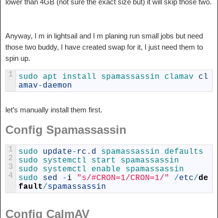
lower than 4GB (not sure the exact size but) it will skip those two.
Anyway, I m in lightsail and I m planing run small jobs but need
those two buddy, I have created swap for it, I just need them to
spin up.
1
sudo 
apt 
install 
spamassassin 
clamav 
cl
amav
-
daemon
let’s manually install them first.
Config Spamassassin
1
sudo 
update
-
rc
.
d
spamassassin 
defaults
2
sudo 
systemctl 
start 
spamassassin
3
sudo 
systemctl 
enable 
spamassassin
4
sudo 
sed
-
i
"s/#CRON=1/CRON=1/"
/
etc
/
de
fault
/
spamassassin
Config CalmAV