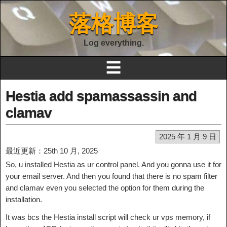
落格博客
Log everything.
☰
Hestia add spamassassin and
clamav
2025 年 1 月 9 日
最近更新：25th 10 月, 2025
So, u installed Hestia as ur control panel. And you gonna use it for
your email server. And then you found that there is no spam filter
and clamav even you selected the option for them during the
installation.
It was bcs the Hestia install script will check ur vps memory, if