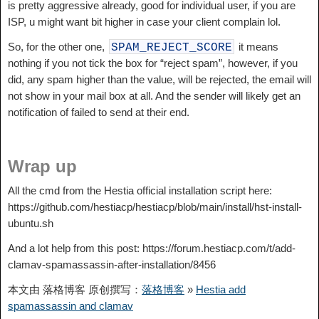
is pretty aggressive already, good for individual user, if you are
ISP, u might want bit higher in case your client complain lol.
So, for the other one,
it means
SPAM_REJECT_SCORE
nothing if you not tick the box for “reject spam”, however, if you
did, any spam higher than the value, will be rejected, the email will
not show in your mail box at all. And the sender will likely get an
notification of failed to send at their end.
Wrap up
All the cmd from the Hestia official installation script here:
https://github.com/hestiacp/hestiacp/blob/main/install/hst-install-
ubuntu.sh
And a lot help from this post: https://forum.hestiacp.com/t/add-
clamav-spamassassin-after-installation/8456
本文由 落格博客 原创撰写：
落格博客
»
Hestia add
spamassassin and clamav