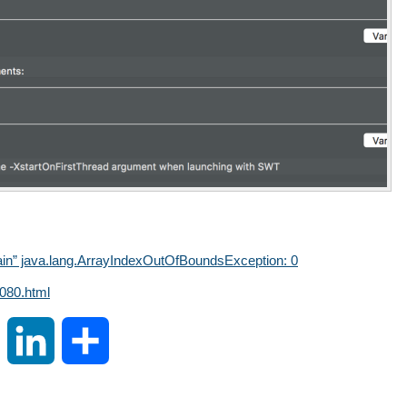
ain” java.lang.ArrayIndexOutOfBoundsException: 0
080.html
S
L
分
i
i
享