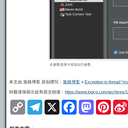
在参数选项卡添加运行参数
本文由 落格博客 原创撰写：
落格博客
»
Exception in thread “m
转载请保留出处和原文链接：
https://www.logcg.com/archives/1
C
T
X
F
M
P
o
e
a
a
i