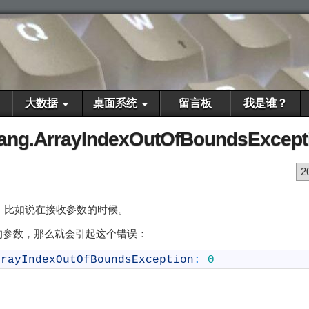
大数据
桌面系统
留言板
我是谁？
.lang.ArrayIndexOutOfBoundsExcept
2
，比如说在接收参数的时候。
的参数，那么就会引起这个错误：
rrayIndexOutOfBoundsException
:
0