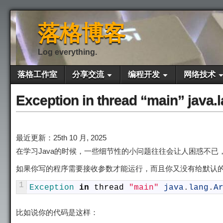
落格博客
Log everything.
落格工作室
分享交流
编程开发
网络技术
Exception in thread “main” java
最近更新：25th 10 月, 2025
在学习Java的时候，一些细节性的小问题往往会让人困惑不已
如果你写的程序需要接收参数才能运行，而且你又没有给默认
1
Exception 
in
thread
"main"
java
.
lang
.
A
比如说你的代码是这样：