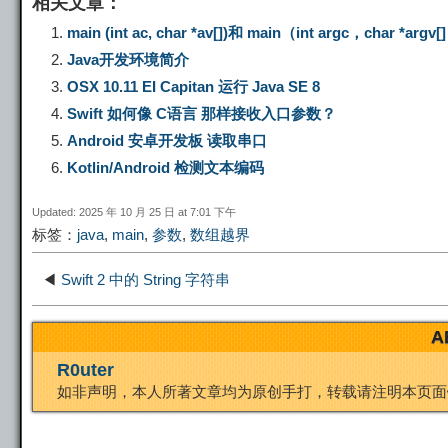
相关文章：
p
l
c
s
n
main (int ac, char *av[])和 main（int argc，char 
Java开发环境简介
y
e
e
t
t
OSX 10.11 EI Capitan 运行 Java SE 8
Swift 如何像 C语言 那样接收入口参数？
L
g
b
o
e
Android 安卓开发板 读取串口
Kotlin/Android 检测文本编码
i
r
o
d
r
Updated: 2025 年 10 月 25 日 at 7:01 下午
标签：
java
,
main
,
参数
,
数组越界
n
a
o
o
e
◀
Swift 2 中的 String 字符串
k
m
k
n
s
A
t
R0uter
如非声明，本人所著文章均为原创手打，转载请注明本页面