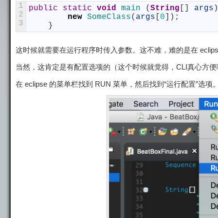
1
public
static
void
main
(
String
[
]
args
2
new
SomeClass
(
args
[
0
]
)
;
3
}
这时候就需要在运行程序时传入参数。这不难，难的是在 ecli
当然，这肯定是有配置选项的（这个时候就觉得，CLI真心方便
在 eclipse 的菜单栏找到 RUN 菜单，然后找到“运行配置”选