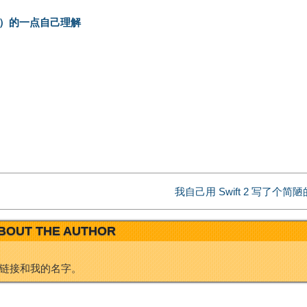
n
n
*argv[]）的一点自己理解
a
k
W
e
e
d
i
I
我自己用 Swift 2 写了个简陋的 K
b
n
BOUT THE AUTHOR
o
链接和我的名字。