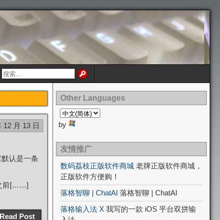
Other Languages
by
年 12 月 13 日
友情推广
它默认是一条
数码荔枝正版软件商城
老牌正版软件商城，
正版软件方便购！
前[……]
落格智聊 | ChatAI
落格智聊 | ChatAI
落格输入法 X
我写的一款 iOS 平台双拼输
Read Post
入法