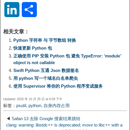
o
e
a
a
i
i
L
分
p
l
c
s
n
n
i
享
相关文章：
y
e
e
t
t
a
n
Python 字符串 与 字节数组 转换
快速更新 Python 包
L
g
b
o
e
W
k
正确使用 PIP 安装 Python 包 避免 TypeError: ‘module’
object is not callable
i
r
o
d
r
e
e
Swift Python 互通 Json 数据签名
用 python 写一个域名白名单爬虫
n
a
o
o
e
i
d
使用 Supervisor 将你的 Python 程序变成服务
k
m
k
n
s
b
Updated: 2025 年 10 月 25 日 at 6:59 下午
I
标签：
psutil
,
python
,
自身内存占用
t
o
n
◀
Safari 13 去除 Google 搜索结果跳转
clang: warning: libstdc++ is deprecated; move to libc++ with a