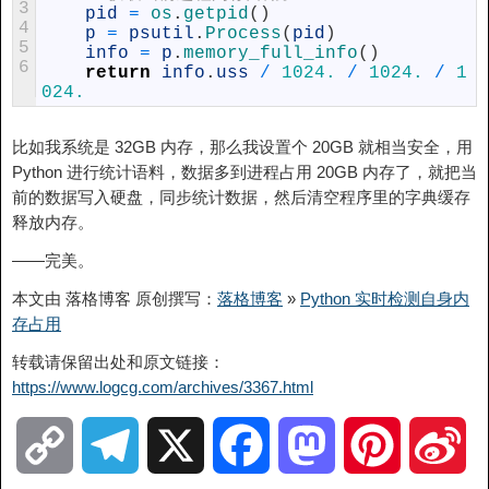
3
pid
=
os
.
getpid
(
)
4
p
=
psutil
.
Process
(
pid
)
5
info
=
p
.
memory_full_info
(
)
6
return
info
.
uss
/
1024.
/
1024.
/
1
024.
比如我系统是 32GB 内存，那么我设置个 20GB 就相当安全，用
Python 进行统计语料，数据多到进程占用 20GB 内存了，就把当
前的数据写入硬盘，同步统计数据，然后清空程序里的字典缓存
释放内存。
——完美。
本文由 落格博客 原创撰写：
落格博客
»
Python 实时检测自身内
存占用
转载请保留出处和原文链接：
https://www.logcg.com/archives/3367.html
C
T
X
F
M
P
S