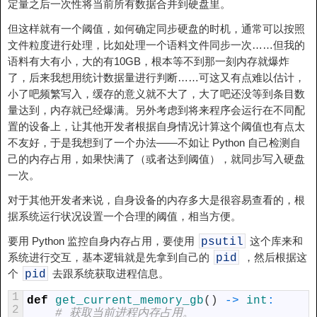
定量之后一次性将当前所有数据合并到硬盘里。
但这样就有一个阈值，如何确定同步硬盘的时机，通常可以按照
文件粒度进行处理，比如处理一个语料文件同步一次……但我的
语料有大有小，大的有10GB，根本等不到那一刻内存就爆炸
了，后来我想用统计数据量进行判断……可这又有点难以估计，
小了吧频繁写入，缓存的意义就不大了，大了吧还没等到条目数
量达到，内存就已经爆满。另外考虑到将来程序会运行在不同配
置的设备上，让其他开发者根据自身情况计算这个阈值也有点太
不友好，于是我想到了一个办法——不如让 Python 自己检测自
己的内存占用，如果快满了（或者达到阈值），就同步写入硬盘
一次。
对于其他开发者来说，自身设备的内存多大是很容易查看的，根
据系统运行状况设置一个合理的阈值，相当方便。
要用 Python 监控自身内存占用，要使用
这个库来和
psutil
系统进行交互，基本逻辑就是先拿到自己的
，然后根据这
pid
个
去跟系统获取进程信息。
pid
1
def
get_current_memory_gb
(
)
->
int
:
2
# 获取当前进程内存占用。