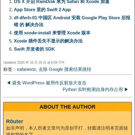
n
OS X 开启 RamDisk 来为 Safari 和 Xcode 加速
App Store 里的 Swift 2 App
L
g
b
o
e
W
k
df-dferh-01 中国区 Android 安装 Google Play Store 后报
错 的 解决办法
i
r
o
d
r
e
e
使用 xcode-install 来管理 Xcode 版本
Xcode 插件丢失不显示的解决办法
n
a
o
o
e
i
d
Swift 开发者的 SDK
k
m
k
n
s
b
Updated: 2025 年 10 月 25 日 at 6:59 下午
I
标签：
safariextz
,
去除 Google 搜索结果跳转
t
o
n
◀
避免 WordPress 被用作反射放大攻击
Python 实时检测自身内存占用
▶
ABOUT THE AUTHOR
R0uter
如非声明，本人所著文章均为原创手打，转载请注明本页面链
接和我的名字。