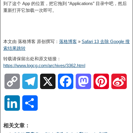
到了这个 App 的位置，把它拖到 “Applications” 目录中吧，然后
重新打开它加载一次即可。
本文由 落格博客 原创撰写：
落格博客
»
Safari 13 去除 Google 搜
索结果跳转
转载请保留出处和原文链接：
https://www.logcg.com/archives/3362.html
C
T
X
F
M
P
S
o
e
a
a
i
i
L
分
p
l
c
s
n
n
i
享
相关文章：
y
e
e
t
t
a