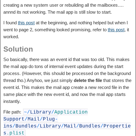
creating a new system user or rebuilding all the mailboxes….
annnd its not working. The mail app is still slow to start.
I found
this post
at the beginning, and nothing helped but when I
went to page 2, something looked promising, refer to
this post
, it
worked.
Solution
So basically, there was an event id that was too old. This makes
the mail app do tons of internal event updates during the start
process. (However, this should be processed on the background
thread tho.) Anyhoo, we just simply
delete the file
that stores the
event id. This makes the mail app create a new record file in the
same place with the new event id, and now the mail app starts
instantly.
File path:
~
/
Library
/
Application
Support
/
Mail
/
Plug
-
ins
/
Bundles
/
Library
/
Mail
/
Bundles
/
Propertie
s
.plist