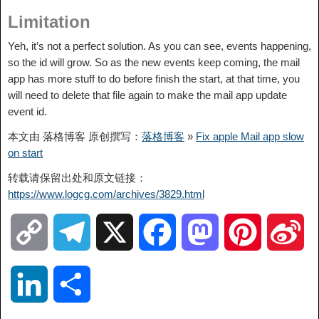
Limitation
Yeh, it’s not a perfect solution. As you can see, events happening,
so the id will grow. So as the new events keep coming, the mail
app has more stuff to do before finish the start, at that time, you
will need to delete that file again to make the mail app update
event id.
本文由 落格博客 原创撰写：
落格博客
»
Fix apple Mail app slow
on start
转载请保留出处和原文链接：
https://www.logcg.com/archives/3829.html
C
T
X
F
M
P
S
o
e
a
a
i
i
L
分
p
l
c
s
n
n