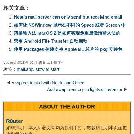
i
享
相关文章：
y
e
e
t
t
a
n
Hestia mail server can only send but receiving email
如何让 NSWindow 显示在不同的 Space 或者 Screen 中
L
g
b
o
e
W
k
落格输入法 macOS 2 是如何实现免重启激活输入法的
禁用 Android File Transfer 自动启动
i
r
o
d
r
e
e
使用 Packages 创建支持 Apple M1 芯片的 pkg 安装包
n
a
o
o
e
i
d
Updated: 2025 年 10 月 25 日 at 6:59 下午
标签：
mail.app
,
slow to start
k
m
k
n
s
b
I
◀
snap nextcloud with Nextcloud Office
t
o
Add swap memory to lightsail instance
▶
n
ABOUT THE AUTHOR
R0uter
如非声明，本人所著文章均为原创手打，转载请注明本页面链