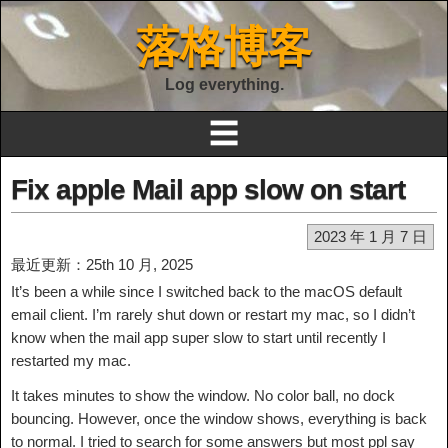
落格博客
Log everything.
☰
Fix apple Mail app slow on start
2023 年 1 月 7 日
最近更新：25th 10 月, 2025
It’s been a while since I switched back to the macOS default
email client. I’m rarely shut down or restart my mac, so I didn’t
know when the mail app super slow to start until recently I
restarted my mac.
It takes minutes to show the window. No color ball, no dock
bouncing. However, once the window shows, everything is back
to normal. I tried to search for some answers but most ppl say