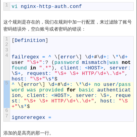
1
vi 
nginx
-
http
-
auth
.
conf
这个规则是存在的，我们在规则中加一行配置，来过滤除了账号
密码错误外，空白账号或者密码的错误：
1
[
Definition
]
2
3
4
failregex
=
^
\
[
error
\
]
\
d
+
#
\
d
+
:
\
*
\
d
+
user
"\S+"
:
?
(
password 
mismatch
|
was 
not
found 
in
".*"
)
,
client
:
<
HOST
>
,
server
:
\
S
+
,
request
:
"\S+ \S+ HTTP/\d+\.\d+"
,
host
:
"\S+"
\
s
*
$
5
^
\
[
error
\
]
\
d
+
#
\
d
+
:
\
*
\
d
+
no 
user
/
pass
word 
was 
provided 
for
basic 
authenticat
ion
,
client
:
<
HOST
>
,
server
:
\
S
+
,
reque
st
:
"\S+ \S+ HTTP/\d+\.\d+"
,
host
:
"\S
+"
\
s
*
$
6
7
ignoreregex
=
添加的是高亮的那一行。