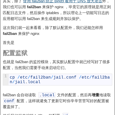
其实，除了
使用 fail2ban 防止 Bind9 被用于 DNS 放大攻击
外，
我们也可以用
fail2ban
来保护 nginx ，毕竟它的原理就是用正则
匹配日志文件，然后操作 iptables，所以理论上一切能写日志的
应用都可以用 fail2ban 来生成规则并加以保护。
这次我们就一起来看看，除了默认配置外，我们还能怎样用
fail2ban
来保护 nginx
首先是
配置监狱
也就是 fail2ban 的监控模块，其实默认配置中就已经写好了很多
配置，当然我们需要手动来启动它们。
1
cp
/
etc
/
fail2ban
/
jail
.
conf
/
etc
/
fail2ba
n
/
jail
.
local
fail2ban 会自动读取
文件的配置，然后再
增量
地读取
.
local
配置，这样就避免了更新它时你辛辛苦苦写好的配置被
conf
覆盖掉了。