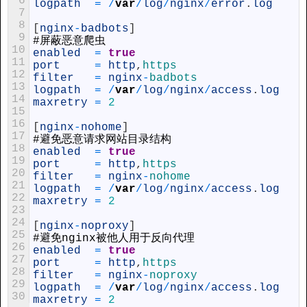
6
logpath
=
/
var
/
log
/
nginx
/
error
.
log
7
8
[
nginx
-
badbots
]
9
#屏蔽恶意爬虫
10
enabled
=
true
11
port
=
http
,
https
12
filter
=
nginx
-
badbots
13
logpath
=
/
var
/
log
/
nginx
/
access
.
log
14
maxretry
=
2
15
16
[
nginx
-
nohome
]
17
#避免恶意请求网站目录结构
18
enabled
=
true
19
port
=
http
,
https
20
filter
=
nginx
-
nohome
21
logpath
=
/
var
/
log
/
nginx
/
access
.
log
22
maxretry
=
2
23
24
[
nginx
-
noproxy
]
25
#避免
nginx
被他人用于反向代理
26
enabled
=
true
27
port
=
http
,
https
28
filter
=
nginx
-
noproxy
29
logpath
=
/
var
/
log
/
nginx
/
access
.
log
30
maxretry
=
2