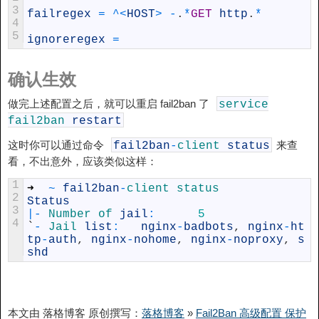
3
failregex
=
^
<
HOST
>
-
.
*
GET
http
.
*
4
5
ignoreregex
=
确认生效
做完上述配置之后，就可以重启 fail2ban 了
service
fail2ban
restart
这时你可以通过命令
来查
fail2ban
-
client
status
看，不出意外，应该类似这样：
1
➜
~
fail2ban
-
client 
status
2
Status
3
|
-
Number 
of 
jail
:
5
4
`
-
Jail 
list
:
nginx
-
badbots
,
nginx
-
ht
tp
-
auth
,
nginx
-
nohome
,
nginx
-
noproxy
,
s
shd
本文由 落格博客 原创撰写：
落格博客
»
Fail2Ban 高级配置 保护