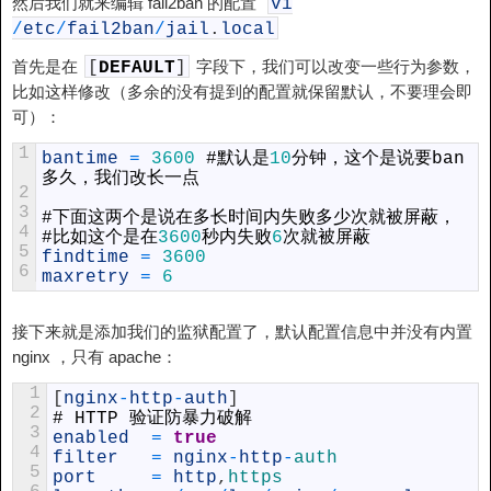
然后我们就来编辑 fail2ban 的配置
vi
/
etc
/
fail2ban
/
jail
.
local
首先是在
字段下，我们可以改变一些行为参数，
[
DEFAULT
]
比如这样修改（多余的没有提到的配置就保留默认，不要理会即
可）：
1
bantime
=
3600
#默认是
10
分钟，这个是说要
ban
多久，我们改长一点
2
3
#下面这两个是说在多长时间内失败多少次就被屏蔽，
4
#比如这个是在
3600
秒内失败
6
次就被屏蔽
5
findtime
=
3600
6
maxretry
=
6
接下来就是添加我们的监狱配置了，默认配置信息中并没有内置
nginx ，只有 apache：
1
[
nginx
-
http
-
auth
]
2
#
HTTP
验证防暴力破解
3
enabled
=
true
4
filter
=
nginx
-
http
-
auth
5
port
=
http
,
https