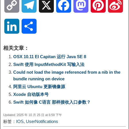
C
T
X
F
M
P
S
o
e
a
a
i
i
L
分
p
l
c
s
n
n
i
享
相关文章：
y
e
e
t
t
a
n
OSX 10.11 EI Capitan 运行 Java SE 8
Swift 使用 InputMethodKit 写输入法
L
g
b
o
e
W
k
Could not load the image referenced from a nib in the
bundle running on device
i
r
o
d
r
e
e
阿里云 Ubuntu 更新镜像源
Xcode 自动版本号
n
a
o
o
e
i
d
Swift 如何像 C语言 那样接收入口参数？
k
m
k
n
s
b
Updated: 2025 年 10 月 25 日 at 6:59 下午
I
标签：
IOS
,
UserNotifications
t
o