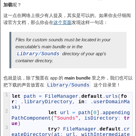
加载
呢？
这一点在网络上很少有人提及，其实是可以的。如果你去仔细阅
读官方文档，那么你会在
这个页面
发现这样一句话：
Files for custom sounds must be located in your
executable’s main bundle or in the
directory of your app’s
Library
/
Sounds
container directory.
也就是说，除了预置在 app 的
main bundle
里之外，我们也可以
把下载的声音放置在
这个目录里！
Library
/
Sounds
1
let
path
=
FileManager
.
default
.
urls
(
fo
r
:
.
libraryDirectory
,
in
:
.
userDomainMa
sk
)
2
let
url
=
path
[
0
]
.
appending
PathComponent
(
"Sounds"
,
isDirectory
:
tr
ue
)
3
try
?
FileManager
.
default
.
cr
eateDirectory
(
at
:
url
,
withIntermediate