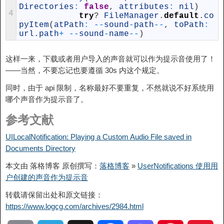
Directories
:
false
,
attributes
:
nil
)
4
try
?
FileManager
.
default
.
co
pyItem
(
atPath
:
--
sound
-
path
--
,
toPath
:
url
.
path
+
--
sound
-
name
--
)
这样一来，下载或者用户导入的声音就可以作为提示音使用了！
——当然，不要忘记也要遵循 30s 内这个规定。
同时，由于 api 限制，名称最好不要重复，不然就说不好系统用
哪个声音作为提示音了。
参考文献
UILocalNotification: Playing a Custom Audio File saved in
Documents Directory
本文由 落格博客 原创撰写：
落格博客
»
UserNotifications 使用用
户创建的声音作为提示音
转载请保留出处和原文链接：
https://www.logcg.com/archives/2984.html