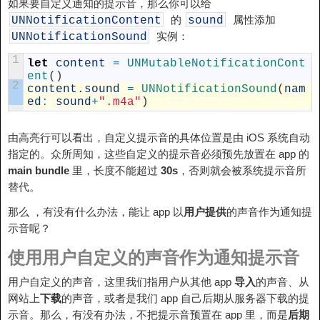
如果要自定义通知的提示音，那么你可以给
的
属性添加
UNNotificationContent
sound
实例：
UNNotificationSound
1
let
content
=
UNMutableNotificationCont
ent
(
)
2
content
.
sound
=
UNNotificationSound
(
nam
ed
:
sound
+
".m4a"
)
由高亮行可以看出，自定义提示音的具体位置是由 iOS 系统自动
指定的。众所周知，这些自定义的提示音必须预先放置在 app 的
main bundle
里，长度不能超过
30s
，否则就会被系统提示音所
替代。
那么 ，有没有什么办法，能让 app 以
用户提供
的声音作为通知提
示音呢？
使用用户自定义的声音作为通知提示音
用户自定义的声音，这里我们指用户从其他 app
导入
的声音、从
网站上
下载
的声音，或者是我们 app 自己后期从服务器下载的提
示音。那么，有没有办法，不把提示音预置在 app 里，而是
后期