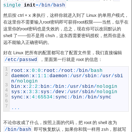
single
init
=
/
bin
/
bash
然后按 ctrl + x 来执行，这样你就进入到了 Linux 的单用户模式，
在这里你不需要输入root密码即可获得root权限——当然，似乎在
这里你的root密码也是失效的，总之，现在你可以改回默认的
shell 了——但不是用 chsh，这东西需要密码授权，然而你是永
远不能输入正确密码的。
好在 Linux 把所有的配置都写在了配置文件里，我们直接编辑
，里面第一行就是 root 的信息：
/
etc
/
passwd
1
root
:
x
:
0
:
0
:
root
:
/
root
:
/
bin
/
bash
2
daemon
:
x
:
1
:
1
:
daemon
:
/
usr
/
sbin
:
/
usr
/
sbi
n
/
nologin
3
bin
:
x
:
2
:
2
:
bin
:
/
bin
:
/
usr
/
sbin
/
nologin
4
sys
:
x
:
3
:
3
:
sys
:
/
dev
:
/
usr
/
sbin
/
nologin
5
sync
:
x
:
4
:
65534
:
sync
:
/
bin
:
/
bin
/
sync
6
7
...
不论你改成了什么，按照上面的代码，把 root 的 shell 改为
即可恢复默认，如果你和我一样用 zsh，那就写
/
bin
/
bash