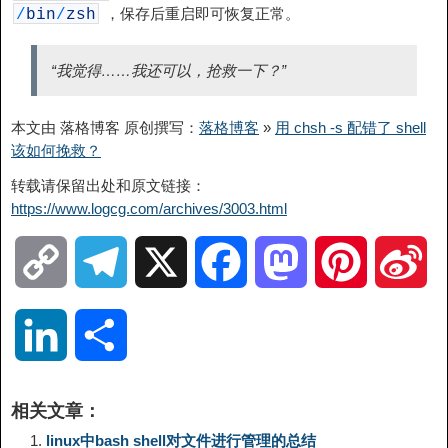
，保存后重启即可恢复正常。
/
bin
/
zsh
“我觉得……我还可以，抢救一下？”
本文由 落格博客 原创撰写：
落格博客
»
用 chsh -s 配错了 shell
该如何挽救？
转载请保留出处和原文链接：
https://www.logcg.com/archives/3003.html
C
T
X
F
M
P
S
o
e
a
a
i
i
L
分
p
l
c
s
n
n
i
享
相关文章：
y
e
e
t
t
a
n
linux中bash shell对文件进行管理的总结