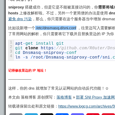
sniproxy
搭建成功，但是它是不能被直接访问的，你
需要将域
hosts
上修改解析啦。不过，另外一个更简便的办法是使用
dn
避免 dns 污染
，那么，你只需要在这个服务器当中增加 dnsma
比如说新增一个
/etc/dnsmasq.d/sni.conf
，往里边写入需要解析到你
了常用网站的解析，你只需要将它下载并且替换里边的 IP 为你 snip
1
apt
-
get 
install 
git
2
git 
clone
https
:
//github.com/R0uter/Dn
3
cd 
Dnsmasq
-
sniproxy
-
conf
4
ln
-
s
/
root
/
Dnsmasq
-
sniproxy
-
conf
/
sni
.
记得修改里边的 IP 地址！
——————
这样，你的 dns 就增加了常见认证网站的自动反代功能！☺️
本文由 落格博客 原创撰写：
落格博客
»
部署 SNI Proxy 
转载请保留出处和原文链接：
https://www.logcg.com/archives/9