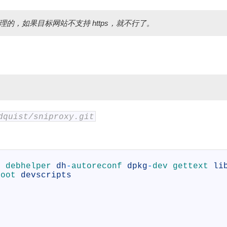
能代理的，如果目标网站不支持 https，就不行了。
dquist/sniproxy.git
s 
debhelper 
dh
-
autoreconf 
dpkg
-
dev 
gettext 
li
root 
devscripts