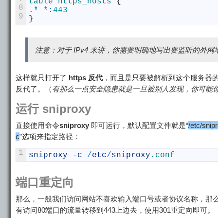
table
https_hosts
{
8
.
*
*
:
443
9
}
注意：对于 IPv4 来讲，你需要明确地写出要监听的外网地址（
这样就只打开了
https 反代
，而且是只要被解析到这个服务器
反代了。（
有那么一点安全隐患就是一旦被别人发现，你可能
运行 sniproxy
直接使用命令
sniproxy
即可运行，默认配置文件就是“
/etc/snip
c
”选项来指定路径：
1
sniproxy
-
c
/
etc
/
sniproxy
.conf
端口重定向
那么，一般我们访问网站不喜欢输入端口号或者协议名称，那么默
有访问80端口的流量转移到443上边去，使用301重定向即可。