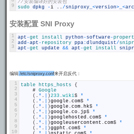
8
//安装编译好的安装包
9
sudo 
dpkg
-
i
.
.
/
sniproxy_
<
version
>
_
<
ar
安装配置 SNI Proxy
1
apt
-
get 
install 
python
-
software
-
proper
2
add
-
apt
-
repository 
ppa
:
dlundquist
/
snip
3
apt
-
get 
update
&&
apt
-
get 
install 
snip
编辑
/etc/sniproxy.conf
来开启反代：
1
table
https_hosts
{
2
#
Google
3
(
.
*
.
|
)
233.wiki
$
*
4
(
.
*
.
|
)
google
.
com
$
*
5
(
.
*
.
|
)
google
.
com
.
hk
$
*
6
(
.
*
.
|
)
google
.
co
.
jp
$
*
7
(
.
*
.
|
)
googlehosted
.
com
$
*
8
(
.
*
.
|
)
googleusercontent
.
com
$
*
9
(
.
*
.
|
)
ggpht
.
com
$
*
10
(
.
*
.
|
)
gstatic
.
com
$
*