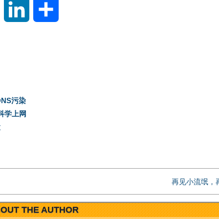
S
L
分
i
i
享
n
n
a
k
DNS污染
W
e
全局科学上网
置
e
d
i
I
再见小流氓，再见
b
n
OUT THE AUTHOR
o