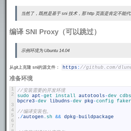
当然了，既然是基于 sni 技术，那 http 页面是肯定不
编译 SNI Proxy（可以跳过）
示例环境为 Ubuntu 14.04
从git上克隆 sni的源文件：
https
:
//github.com/dlun
准备环境
1
//安装需要的开发环境
2
sudo 
apt
-
get 
install 
autotools
-
dev 
cdb
bpcre3
-
dev 
libudns
-
dev 
pkg
-
config 
fake
3
4
//编译安装包。
5
.
/
autogen
.sh
&&
dpkg
-
buildpackage
6
7