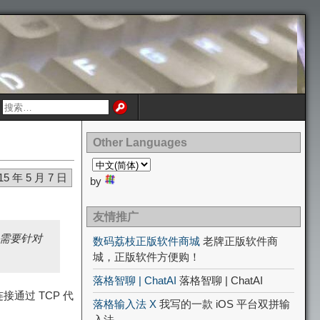
Other Languages
15 年 5 月 7 日
by
友情推广
说需要针对
数码荔枝正版软件商城
老牌正版软件商
城，正版软件方便购！
落格智聊 | ChatAI
落格智聊 | ChatAI
连接通过 TCP 代
落格输入法 X
我写的一款 iOS 平台双拼输
入法