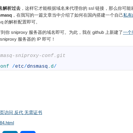
名解析过去
，这样它才能根据域名来代理你的 ssl 链接，那么你可
smasq
，在我写的一篇文章当中介绍了如何在国内搭建一个自己
私有
sq 的解析配置即可。
 sniproxy 服务器的域名即可。为此，我在 github 上新建了
一个
roxy 服务器的 IP 即可！
smasq-sniproxy-conf.git
conf
/
etc
/
dnsmasq
.d
/
加速网页访问 反代 无需证书
84.html