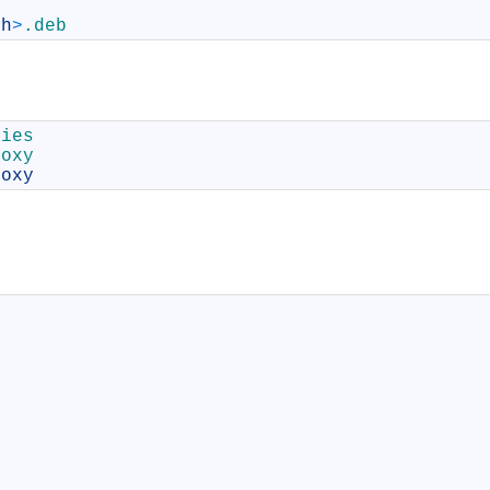
ch
>
.deb
ties
roxy
roxy