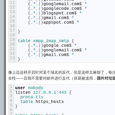
11
(
.
*
.
|
)
googlemail
.
com
$
*
12
(
.
*
.
|
)
googlecode
.
com
$
*
13
(
.
*
.
|
)
blogspot
.
com
$
*
14
(
.
*
.
|
)
gmail
.
com
$
*
15
(
.
*
.
|
)
appspot
.
com
$
*
16
17
}
18
19
table
xmpp_imap_smtp
{
20
(
.
*
.
|
)
google
.
com
$
*
21
(
.
*
.
|
)
googlemail
.
com
$
*
22
(
.
*
.
|
)
gmail
.
com
$
*
23
}
像上边这样开启针对某个域名的反代，但是这样太麻烦了，每
全性——且我不需要对邮件进行反代（容易被滥用，
国外对垃
1
user
nobody
2
listen
127.0.0.1
:
443
{
3
proto 
tls
4
table 
https_hosts
5
}
6
7