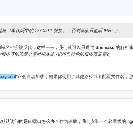
将代码中的 127.0.0.1 替换），否则就会只监听 IPv6 了。
的域名都会被反代，这样一来，我们就可以只通过
dnsmasq
的解析来
你服务器的流量会意外流失咯~记得监控你的服务器带宽
?）
roxy.conf
”它会自动加载，如果你使用了其他路径或者配置文件名，那
认访问的是80端口怎么办？作为辅助，我们安装一个轻量级的 ngi