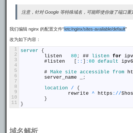
注意，针对 Google 等特殊域名，可能即使你做了端口重
我们编辑 nginx 的配置文件“
/etc/nginx/sites-available/default
”
改为如下内容：
1
server
{
2
listen
80
;
##
listen 
for
ip
3
#
listen
[
::
]
:
80
default 
ipv
4
5
#
Make 
site 
accessible 
from 
h
6
server_name
_
;
7
8
location
/
{
9
rewrite
^
https
:
/
/
$
ho
10
}
11
}
域名解析