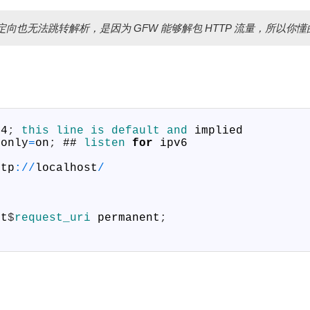
定向也无法跳转解析，是因为 GFW 能够解包 HTTP 流量，所以你懂
v4
;
this 
line 
is 
default 
and 
implied
6only
=
on
;
##
listen 
for
ipv6
ttp
:
/
/
localhost
/
st
$
request_uri 
permanent
;