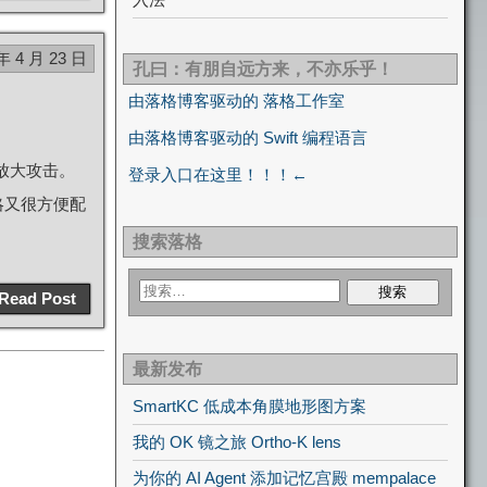
年 4 月 23 日
孔曰：有朋自远方来，不亦乐乎！
由落格博客驱动的 落格工作室
由落格博客驱动的 Swift 编程语言
 放大攻击。
登录入口在这里！！！←
略又很方便配
搜索落格
Read Post
最新发布
SmartKC 低成本角膜地形图方案
我的 OK 镜之旅 Ortho-K lens
为你的 AI Agent 添加记忆宫殿 mempalace