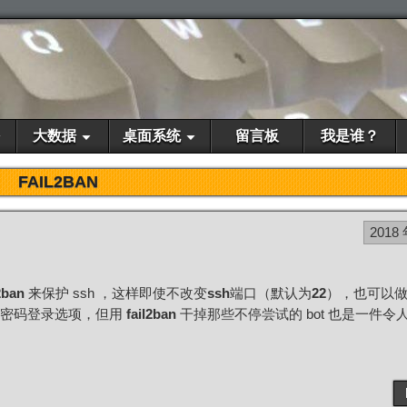
大数据
桌面系统
留言板
我是谁？
FAIL2BAN
2018 
2ban
来保护 ssh ，这样即使不改变
ssh
端口（默认为
22
），也可以
的密码登录选项，但用
fail2ban
干掉那些不停尝试的 bot 也是一件令