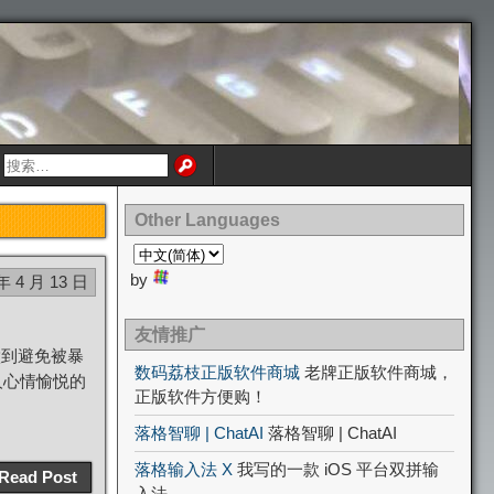
Other Languages
by
年 4 月 13 日
友情推广
做到避免被暴
数码荔枝正版软件商城
老牌正版软件商城，
人心情愉悦的
正版软件方便购！
落格智聊 | ChatAI
落格智聊 | ChatAI
落格输入法 X
我写的一款 iOS 平台双拼输
Read Post
入法