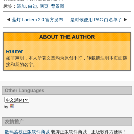
k
m
k
n
s
b
标签：
添加
,
白边
,
网页
,
背景图
I
t
o
◀
蓝灯 Lantern 2.0 官方发布
是时候使用 PAC 白名单了
▶
n
ABOUT THE AUTHOR
R0uter
如非声明，本人所著文章均为原创手打，转载请注明本页面链
接和我的名字。
Other Languages
by
友情推广
数码荔枝正版软件商城
老牌正版软件商城，正版软件方便购！