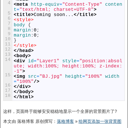
4
<meta 
http-equiv
=
"Content-Type"
conten
t
=
"text/html; charset=UTF-8"
>
5
<title>
Coming soon...
</title>
6
<style>
7
body 
{
8
margin
:
0
;
9
margin
:
0
;
10
}
11
</style>
12
</head>
13
<body>
14
<div 
id
=
"Layer1"
style
=
"position:absol
ute; width:100%; height:100%; z-index:
-1"
>
15
<img 
src
=
"BJ.jpg"
height
=
"100%"
width
=
"100%"
/>
16
</div>
17
</body>
18
</html>
这样，页面终于能够安安稳稳地显示一个全屏的背景图片了?
本文由 落格博客 原创撰写：
落格博客
»
给网页添加一张背景图