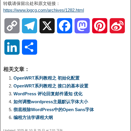
转载请保留出处和原文链接：
https://www.logcg.com/archives/1282.html
C
T
X
F
M
P
S
o
e
a
a
i
i
L
分
p
l
c
s
n
n
i
享
相关文章：
y
e
e
t
t
a
n
OpenWRT系列教程之 初始化配置
OpenWRT系列教程之 接口的基本设置
L
g
b
o
e
W
k
WordPress 评论回复邮件通知 优化
如何调整wordpress主题默认字体大小
i
r
o
d
r
e
e
彻底根除WordPress中的Open Sans字体
n
a
o
o
e
i
编程方法学课程大纲
d
Updated: 2025 年 10 月 25 日 at 7:01 下午