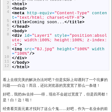
2
<html>
3
<head>
4
<meta 
http-equiv
=
"Content-Type"
conten
t
=
"text/html; charset=UTF-8"
>
5
<title>
Coming soon...
</title>
6
</head>
7
<body>
8
<div 
id
=
"Layer1"
style
=
"position:absol
ute; width:100%; height:100%; z-index:
-1"
>
9
<img 
src
=
"BJ.jpg"
height
=
"100%"
width
=
"100%"
/>
10
</div>
11
</body>
12
</html>
看上去很完美的解决办法对吧？但是实际上却遇到了一个坑爹的
问题——白边！而且，还比浏览器的宽度宽了那么一条缝！
好吧，我把div去掉——得，现在不会超过宽度了，但是四周都！
是！白！边！啦！
经查看页面元素才找到了这么个鬼……好吧，作为一名业余的前