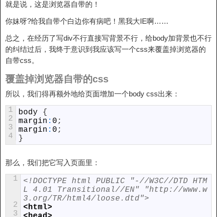
就是说，这是浏览器自带的！
你妹呀?给我自带个白边你有病吧！黑我大IE啊……
总之，在经历了写div不行直接写背景不行，给body加背景也不行
的纠结过后，我终于意识到我应该写一个css来覆盖掉浏览器的
自带css。
覆盖掉浏览器自带的css
所以，我们得再额外地给页面增加一个body css出来：
1
body
{
2
margin
:
0
;
3
margin
:
0
;
4
}
那么，我们把它写入页面里：
1
<!DOCTYPE html PUBLIC "-//W3C//DTD HTM
L 4.01 Transitional//EN" "http://www.w
3.org/TR/html4/loose.dtd">
2
<html>
3
<head>