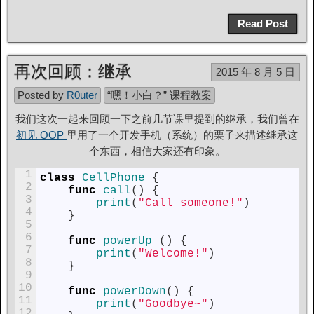
Read Post
再次回顾：继承
2015 年 8 月 5 日
Posted by
R0uter
“嘿！小白？” 课程教案
我们这次一起来回顾一下之前几节课里提到的继承，我们曾在
初见 OOP
里用了一个开发手机（系统）的栗子来描述继承这
个东西，相信大家还有印象。
1
class
CellPhone
{
2
func
call
(
)
{
3
print
(
"Call someone!"
)
4
}
5
6
func
powerUp
(
)
{
7
print
(
"Welcome!"
)
8
}
9
10
func
powerDown
(
)
{
11
print
(
"Goodbye~"
)
12