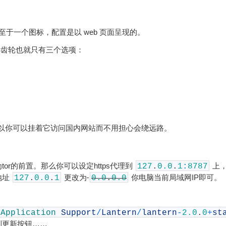
也至于一个图标，配置是以 web 页面呈现的。
的小齿轮也就只有三个选项：
c，所以你可以挂着它访问国内网站而不用担心会绕远路。
r的前置。那么你可以设定https代理到
上，这
127
.
0.0
.
1
:
8787
地址
更改为
你电脑当前局域网IP即可。
127
.
0.0
.
1
0.0
.
0.0
/
Application
Support
/
Lantern
/
lantern
-
2.0
.
0
+
st
到更新按钮……