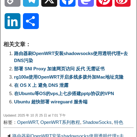
o
e
a
a
i
i
L
分
p
l
c
s
n
n
i
享
相关文章：
y
e
e
t
t
a
n
路由器刷OpenWRT安装shadowsocks使用透明代理+去
DNS污染
L
g
b
o
e
W
部署 SNI Proxy 加速网页访问 反代 无需证书
k
rg100a使用OpenWRT开启多线多拨外加Mac地址克隆
i
r
o
d
r
e
e
在 OS X 上 避免 DNS 泄露
在Ubuntu等OS的vps上七步搭建pptp协议的VPN
n
a
o
o
e
i
d
Ubuntu 超快部署 wireguard 服务端
k
m
k
n
s
b
Updated: 2025 年 10 月 25 日 at 7:01 下午
I
标签：
OpenWRT
,
OpenWRT系列教程
,
ShadowSocks
,
特色
t
o
n
◀
路由器刷OpenWRT安装shadowsocks使用透明代理+去