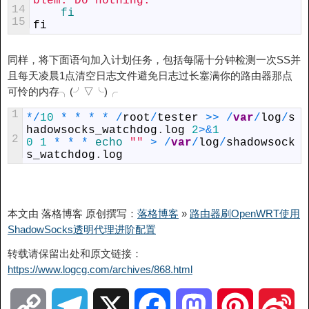
blem. Do nothing.'
14
fi
15
fi
同样，将下面语句加入计划任务，包括每隔十分钟检测一次SS并
且每天凌晨1点清空日志文件避免日志过长塞满你的路由器那点
可怜的内存╮(╯▽╰)╭
1
*
/
10
*
*
*
*
/
root
/
tester
>>
/
var
/
log
/
s
hadowsocks_watchdog
.
log
2
>
&
1
2
0
1
*
*
*
echo
""
>
/
var
/
log
/
shadowsock
s_watchdog
.
log
本文由 落格博客 原创撰写：
落格博客
»
路由器刷OpenWRT使用
ShadowSocks透明代理进阶配置
转载请保留出处和原文链接：
https://www.logcg.com/archives/868.html
C
T
X
F
M
P
S