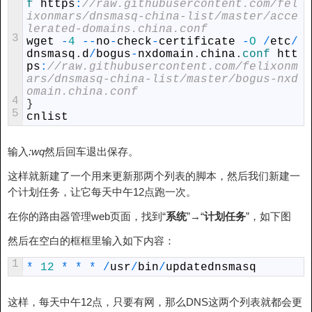
f 
https
:
//raw.githubusercontent.com/fel
ixonmars/dnsmasq-china-list/master/acce
lerated-domains.china.conf
3
wget
-
4
--
no
-
check
-
certificate
-
O
/
etc
/
dnsmasq
.
d
/
bogus
-
nxdomain
.
china
.
conf 
htt
ps
:
//raw.githubusercontent.com/felixonm
ars/dnsmasq-china-list/master/bogus-nxd
omain.china.conf
4
}
5
cnlist
输入
:wq
然后回车退出保存。
这样就新建了一个用来更新那两个列表的脚本，然后我们新建一
个计划任务，让它每天中午12点跑一次。
在你的路由器管理web页面，找到“
系统
”→“
计划任务
”，如下图
然后在空白的框框里输入如下内容：
1
*
12
*
*
*
/
usr
/
bin
/
updatednsmasq
这样，每天中午12点，只要有网，那么DNS这两个列表就都会更