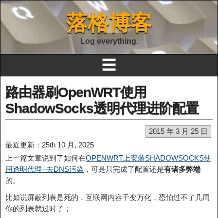
落格博客
Log everything.
☰
路由器刷OpenWRT使用
ShadowSocks透明代理进阶配置
2015 年 3 月 25 日
最近更新：25th 10 月, 2025
上一篇文章说到了如何在
OPENWRT上安装SHADOWSOCKS使
用透明代理+去DNS污染
，可是只完成了配置还是
有诸多弊端
的。
比如说屏蔽列表是死的，互联网内容千变万化，恐怕过不了几周
你的列表就过时了；