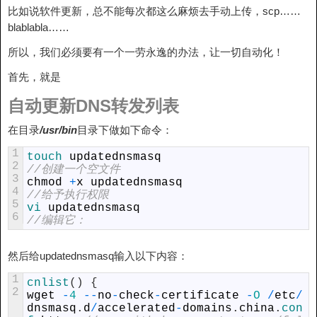
比如说软件更新，总不能每次都这么麻烦去手动上传，scp……
blablabla……
所以，我们必须要有一个一劳永逸的办法，让一切自动化！
首先，就是
自动更新DNS转发列表
在目录
/usr/bin
目录下做如下命令：
1
touch 
updatednsmasq
2
//创建一个空文件
3
chmod
+
x
updatednsmasq
4
//给予执行权限
5
vi 
updatednsmasq
6
//编辑它：
然后给updatednsmasq输入以下内容：
1
cnlist
(
)
{
2
wget
-
4
--
no
-
check
-
certificate
-
O
/
etc
/
dnsmasq
.
d
/
accelerated
-
domains
.
china
.
con