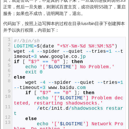
页，就是尝试一下，不是真的下载下来，一旦成功连接则说明SS
正常，然后一旦失败，则测试百度主页，成功说明SS跪了，重启
服务；如果也不成功，说明网跪了，退出。
代码如下，按照上边写脚本的过程在目录/usr/bin目录下创建脚本
并予以执行权限，内容如下：
1
#!/bin/sh
2
LOGTIME
=
$
(
date
"+%Y-%m-%d %H:%M:%S"
)
3
wget
-
4
--
spider
--
quiet
--
tries
=
1
--
t
imeout
=
3
www
.
google
.
co
.
jp
4
if
[
"$?"
==
"0"
]
;
then
5
echo
'['
$LOGTIME
'] No Problem.'
6
exit
0
7
else
8
wget
-
4
--
spider
--
quiet
--
tries
=
1
--
timeout
=
3
www
.
baidu
.
com
9
if
[
"$?"
==
"0"
]
;
then
10
echo
'['
$LOGTIME
'] Problem dec
teted, restarting shadowsocks.'
11
/
etc
/
init
.
d
/
shadowsocks 
restar
t
12
else
13
echo
'['
$LOGTIME
'] Network Pro