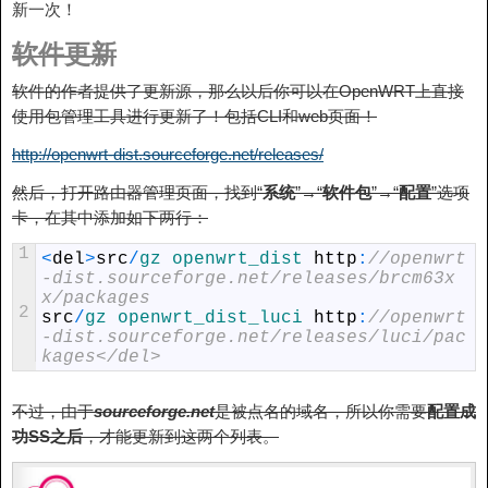
新一次！
软件更新
软件的作者提供了更新源，那么以后你可以在OpenWRT上直接
使用包管理工具进行更新了！包括CLI和web页面！
http://openwrt-dist.sourceforge.net/releases/
然后，打开路由器管理页面，找到“
系统
”→“
软件包
”→“
配置
”选项
卡，在其中添加如下两行：
1
<
del
>
src
/
gz 
openwrt_dist 
http
:
//openwrt
-dist.sourceforge.net/releases/brcm63x
x/packages
2
src
/
gz 
openwrt_dist_luci 
http
:
//openwrt
-dist.sourceforge.net/releases/luci/pac
kages</del>
不过，由于
sourceforge.net
是被点名的域名，所以你需要
配置成
功SS之后
，才能更新到这两个列表。