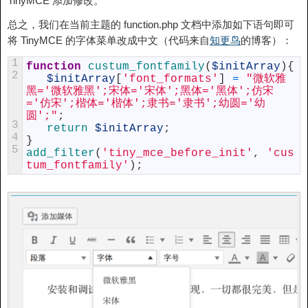
TinyMCE 添加修改。
总之，我们在当前主题的 function.php 文档中添加如下语句即可
将 TinyMCE 的字体菜单改成中文（代码来自
知更鸟
的博客）：
1
function
custum_fontfamily
(
$initArray
)
{
2
$initArray
[
'font_formats'
]
=
"微软雅
黑='微软雅黑';宋体='宋体';黑体='黑体';仿宋
='仿宋';楷体='楷体';隶书='隶书';幼圆='幼
圆';"
;
3
return
$initArray
;
4
}
5
add_filter
(
'tiny_mce_before_init'
,
'cus
tum_fontfamily'
)
;