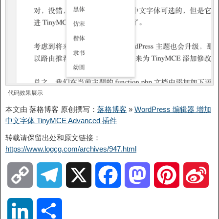
代码效果展示
本文由 落格博客 原创撰写：
落格博客
»
WordPress 编辑器 增加
中文字体 TinyMCE Advanced 插件
转载请保留出处和原文链接：
https://www.logcg.com/archives/947.html
C
T
X
F
M
P
S
o
e
a
a
i
i
L
分