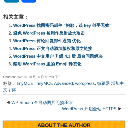
p
l
c
s
n
n
i
享
相关文章：
y
e
e
t
t
a
n
WordPress 找回密码邮件 “抱歉，该 key 似乎无效”
避免 WordPress 被用作反射放大攻击
L
g
b
o
e
W
k
WordPress 评论回复邮件通知 优化
WordPress 正文自动添加版权和原文链接
i
r
o
d
r
e
e
WordPress 中文用户 升级 4.3 后 后台问题解决
n
a
o
o
e
i
禁用 WordPress 里的 Emoji 静态化
d
Updated: 2025 年 10 月 25 日 at 7:01 下午
k
m
k
n
s
b
标签：
TinyMCE
,
TinyMCE Advanced
,
wordpress
,
编辑器 增加中
I
文字体
t
o
n
◀
WP Smush 全自动图片无损压缩
WordPress 开启全站 HTTPS
▶
ABOUT THE AUTHOR