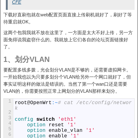
CFE
下载好直刷包就在web配置页面直接上传刷机就好了，刷好了等
待重启就OK。
这两个包我我就不放在这里了，一方面是太大不好上传，另一方
面免得说我盗窃什么的。我就放上它们各自的论坛页面链接好
了。
1、划分VLAN
要配置多线多拨，光会划分VLAN是不够的，还需要虚拟网卡。
一开始我也以为只要多划分个VLAN给另外一个网口就好了，但
事实证明这样的做法是错误的。当然了第一个wan口还是需要
VLAN的，你需要按照正常上网划分的VLAN那样来划分。
1
root
@
OpenWrt
:
~
# cat /etc/config/networ
k
2
3
config 
switch
'eth1'
4
option 
reset
'1'
5
option 
enable_vlan
'1'
6
option 
enable
'1'