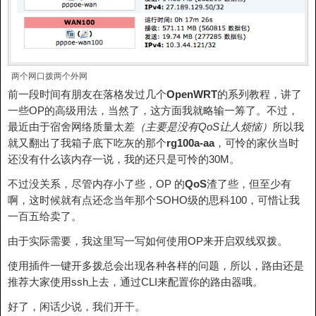
两个网口拨两个外网
前一段时间有朋友在落格发过几个
OpenWRT
的系列教程，讲了
一些OP的高级用法，当然了，这方面我就略输一筹了。不过，
最近由于宿舍网络质量太差
（主要是没有QoS让人烦恼）
所以我
就又翻出了我箱子底下吃灰的那个
rg100a-aa
，可怜的家伙当时
还没有什么该内存一说，我的还只是可怜的30M。
不过没关系，尽管内存小了些，OP 的
QoS
渣了些，但至少有
啊，这时候就有点还念当年那个SOHO级的思科100，可惜让我
一百五给卖了。
由于实际需要，我这里写一写如何使用OP来开启双线双拨。
使用插件一键开多拨总会出现各种各样的问题，所以，路由还是
推荐大家使用ssh上去，通过CLI来配置你的路由器哦。
好了，闲话少说，我们开干。