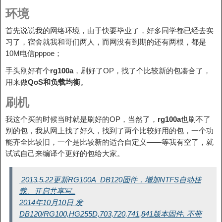
环境
首先说说我的网络环境，由于快要毕业了，好多同学都已经去实
习了，宿舍就我和哥们两人，而网没有到期的还有两根，都是
10M电信pppoe；
手头刚好有个
rg100a
，刷好了OP，找了个比较新的包凑合了，
用来做
QoS和负载均衡
。
刷机
我这个买的时候当时就是刷好的OP，当然了，
rg100a
也刷不了
别的包，我从网上找了好久，找到了两个比较好用的包，一个功
能齐全比较旧，一个是比较新的适合自定义——等我有空了，就
试试自己来编译个更好的包给大家。
2013.5.22更新RG100A_DB120固件，增加NTFS自动挂
载、开启共享写..
2014年10月10日 发
DB120/RG100,HG255D,703,720,741,841版本固件. 不带