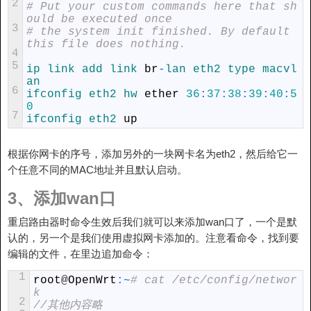
2
# Put your custom commands here that sh
ould be executed once
3
# the system init finished. By default 
this file does nothing.
4
5
ip 
link 
add 
link 
br
-
lan 
eth2 
type 
macvl
an
6
ifconfig 
eth2 
hw 
ether
36
:
37
:
38
:
39
:
40
:
5
0
7
ifconfig 
eth2 
up
根据你网卡的序号，添加另外的一块网卡名为eth2，然后给它一
个任意不同的MAC地址并且默认启动。
3、添加wan口
重启路由器时命令生效后我们就可以来添加wan口了，一个是默
认的，另一个是我们使用虚拟网卡添加的。注意看命令，找到要
编辑的文件，在里边追加命令：
1
root
@
OpenWrt
:
~
# cat /etc/config/networ
k
2
//其他内容略