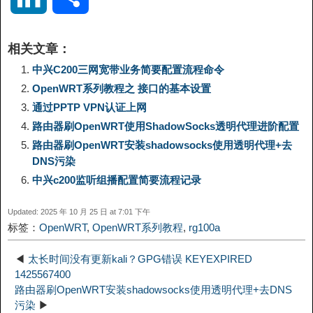
p
l
c
s
n
n
i
享
相关文章：
y
e
e
t
t
a
n
中兴C200三网宽带业务简要配置流程命令
OpenWRT系列教程之 接口的基本设置
L
g
b
o
e
W
k
通过PPTP VPN认证上网
路由器刷OpenWRT使用ShadowSocks透明代理进阶配置
i
r
o
d
r
e
e
路由器刷OpenWRT安装shadowsocks使用透明代理+去
DNS污染
n
a
o
o
e
i
d
中兴c200监听组播配置简要流程记录
k
m
k
n
s
b
Updated: 2025 年 10 月 25 日 at 7:01 下午
I
标签：
OpenWRT
,
OpenWRT系列教程
,
rg100a
t
o
n
◀
太长时间没有更新kali？GPG错误 KEYEXPIRED
1425567400
路由器刷OpenWRT安装shadowsocks使用透明代理+去DNS
污染
▶