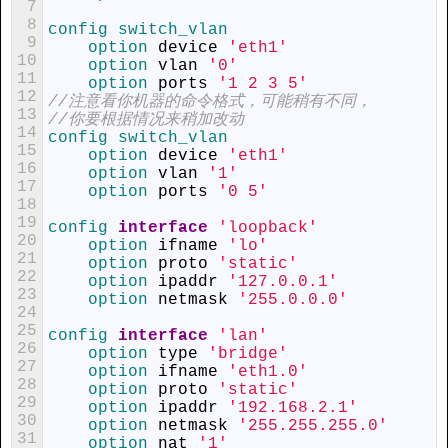
7
8
config 
switch_vlan
9
option 
device
'eth1'
10
option 
vlan
'0'
11
option 
ports
'1 2 3 5'
12
//注意看你机器的命令格式，可能稍有不同，
13
//你要根据情况来稍加改动
14
config 
switch_vlan
15
option 
device
'eth1'
16
option 
vlan
'1'
17
option 
ports
'0 5'
18
19
config 
interface
'loopback'
20
option 
ifname
'lo'
21
option 
proto
'static'
22
option 
ipaddr
'127.0.0.1'
23
option 
netmask
'255.0.0.0'
24
25
config 
interface
'lan'
26
option 
type
'bridge'
27
option 
ifname
'eth1.0'
28
option 
proto
'static'
29
option 
ipaddr
'192.168.2.1'
30
option 
netmask
'255.255.255.0'
31
option 
nat
'1'