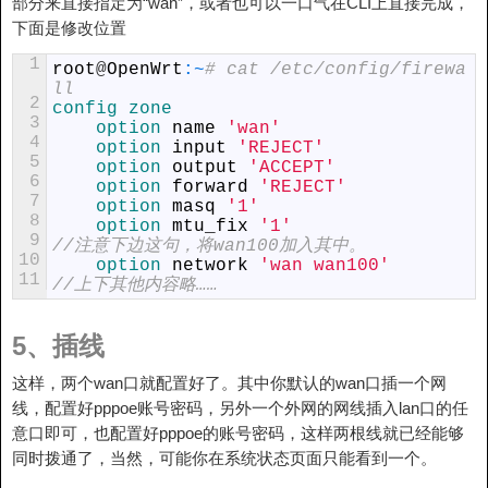
部分来直接指定为“wan”，或者也可以一口气在CLI上直接完成，
下面是修改位置
1
root
@
OpenWrt
:
~
# cat /etc/config/firewa
ll
2
config 
zone
3
option 
name
'wan'
4
option 
input
'REJECT'
5
option 
output
'ACCEPT'
6
option 
forward
'REJECT'
7
option 
masq
'1'
8
option 
mtu_fix
'1'
9
//注意下边这句，将wan100加入其中。
10
option 
network
'wan wan100'
11
//上下其他内容略……
5、插线
这样，两个wan口就配置好了。其中你默认的wan口插一个网
线，配置好pppoe账号密码，另外一个外网的网线插入lan口的任
意口即可，也配置好pppoe的账号密码，这样两根线就已经能够
同时拨通了，当然，可能你在系统状态页面只能看到一个。