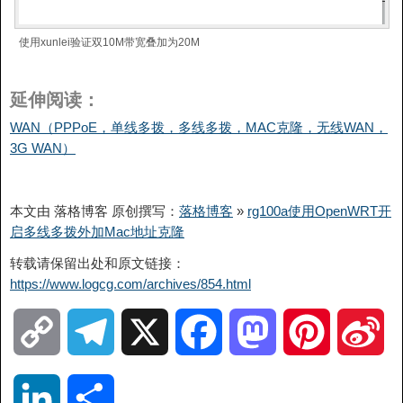
使用xunlei验证双10M带宽叠加为20M
延伸阅读：
WAN（PPPoE，单线多拨，多线多拨，MAC克隆，无线WAN，
3G WAN）
本文由 落格博客 原创撰写：
落格博客
»
rg100a使用OpenWRT开
启多线多拨外加Mac地址克隆
转载请保留出处和原文链接：
https://www.logcg.com/archives/854.html
C
T
X
F
M
P
S
o
e
a
a
i
i
L
分