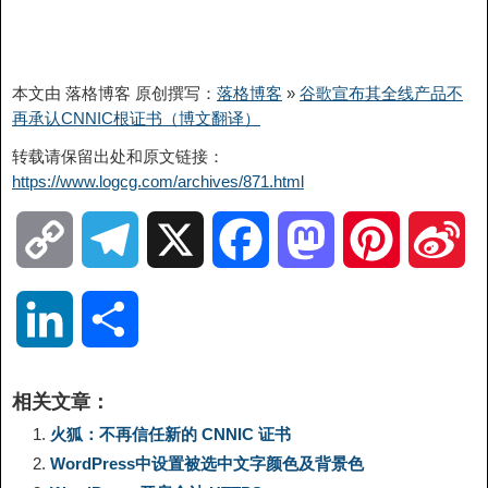
本文由 落格博客 原创撰写：
落格博客
»
谷歌宣布其全线产品不
再承认CNNIC根证书（博文翻译）
转载请保留出处和原文链接：
https://www.logcg.com/archives/871.html
C
T
X
F
M
P
S
o
e
a
a
i
i
L
分
p
l
c
s
n
n
i
享
相关文章：
y
e
e
t
t
a
n
火狐：不再信任新的 CNNIC 证书
WordPress中设置被选中文字颜色及背景色
L
g
b
o
e
W