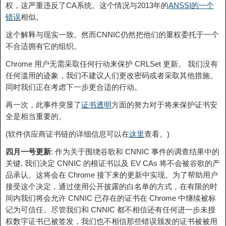
权，这严重违反了CA系统。这个情况与2013年的
ANSSI的一个
错误
相似。
这个解释与现实一致。然而CNNIC仍然把他们的重权委托于一个
不合适拥有它的组织。
Chrome 用户无需采取任何行动来保护 CRLSet 更新。 我们没有
任何滥用的迹象，我们不建议人们更改密码或者采取其他措施。
同时我们正在考虑下一步更合适的行动。
再一次，此事件突显了
证书透明
方面的努力对于将来保护证书安
全是相当重要的。
(软件供应商证书链的详细信息可以在
这里
​查看。)
四月一号更新
: 作为关于围绕谷歌和 CNNIC 事件的调查结果中的
关键, 我们决定 CNNIC 的根证书以及 EV CAs 将不会被谷歌的产
品承认。这将会在 Chrome 接下来的更新中实现。为了帮助用户
接受这个决定，通过使用公开披露的白名单的方式，在有限的时
间内我们将会允许 CNNIC 已存在的证书在 Chrome 中继续被标
记为可信任。尽管我们和 CNNIC 都不相信还有任何进一步未授
权数字证书已被签发，我们也不相信那些错误颁发的证书被被用