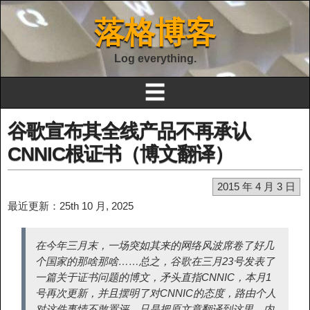
落格博客
Log everything.
☰
谷歌宣布其全线产品不再承认
CNNIC根证书（博文翻译）
2015 年 4 月 3 日
最近更新：25th 10 月, 2025
在今年三月末，一场突如其来的网络风波席卷了好几
个国家的那啥那啥……总之，谷歌在三月23号发表了
一篇关于证书问题的博文，矛头直指CNNIC，本月1
号再次更新，并且摆明了对CNNIC的态度，路由个人
对这件事情不敢置评，只是把原文章翻译到这里，内