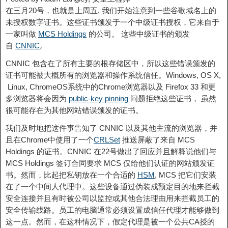
在三月20号，也就是上周五, 我们开始注意到一些谷歌域名上的
未授权数字证书。这些证书颁发于一个中级证书授权，它来自于
一家叫做
MCS Holdings
的公司。 这些中级证书的颁发
自
CNNIC
。
CNNIC 包含在了所有主要的根存储区中，所以这些错误颁发的
证书可能被大概所有的浏览器和操作系统信任。Windows, OS X,
Linux, ChromeOS系统中的Chrome浏览器以及 Firefox 33 和更
多浏览器将会因为
public-key pinning
问题拒绝这些证书， 虽然
很可能存在为其他网站错误颁发的证书。
我们及时地把这件事告知了 CNNIC 以及其他主流的浏览器，并
且在Chrome中使用了一个
CRLSet
推送屏蔽了来自 MCS
Holdings 的证书。CNNIC 在22号做出了回应并且解释说他们与
MCS Holdings 签订合同要求 MCS 仅给他们认证的网站颁发证
书。然而，比起把私钥放在一个合适的
HSM
, MCS 把它们安装
在了一个中间人代理中。这些设备通过伪装成预定目的地来拦截
安全连接并且有时被公司以监控或其他合法理由用来拦截员工的
安全传输线路。员工的电脑通常必须设置成信任代理才能够做到
这一点。然而，在这种情况下，假定代理是被一个公共CA授的