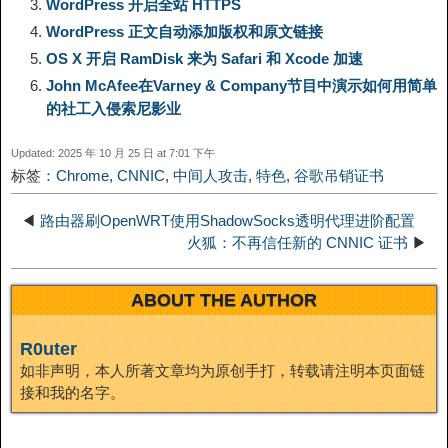
k
WordPress 开启全站 HTTPS
WordPress 正文自动添加版权和原文链接
i
r
o
d
r
e
e
OS X 开启 RamDisk 来为 Safari 和 Xcode 加速
n
a
o
o
e
i
John McAfee在Varney & Company节目中演示如何用简单
d
的社工入侵索尼影业
k
m
k
n
s
b
Updated: 2025 年 10 月 25 日 at 7:01 下午
I
标签：
Chrome
,
CNNIC
,
中间人攻击
,
特色
,
谷歌吊销证书
t
o
n
◀
路由器刷OpenWRT使用ShadowSocks透明代理进阶配置
火狐：不再信任新的 CNNIC 证书
▶
ABOUT THE AUTHOR
R0uter
如非声明，本人所著文章均为原创手打，转载请注明本页面链
接和我的名字。