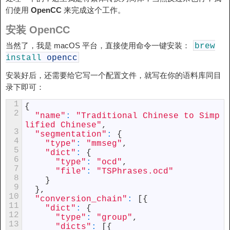
们使用
OpenCC
来完成这个工作。
安装 OpenCC
当然了，我是 macOS 平台，直接使用命令一键安装：
brew
install
opencc
安装好后，还需要给它写一个配置文件，就写在你的语料库同目
录下即可：
1
{
2
"name"
:
"Traditional Chinese to Simp
lified Chinese"
,
3
"segmentation"
:
{
4
"type"
:
"mmseg"
,
5
"dict"
:
{
6
"type"
:
"ocd"
,
7
"file"
:
"TSPhrases.ocd"
8
}
9
}
,
10
"conversion_chain"
:
[
{
11
"dict"
:
{
12
"type"
:
"group"
,
13
"dicts"
:
[
{