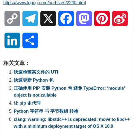
https://www.logcg.com/archives/2240.html
C
T
X
F
M
P
S
o
e
a
a
i
i
L
分
p
l
c
s
n
n
i
享
相关文章：
y
e
e
t
t
a
n
快速检查某文件的 UTI
快速更新 Python 包
L
g
b
o
e
W
k
正确使用 PIP 安装 Python 包 避免 TypeError: ‘module’
object is not callable
i
r
o
d
r
e
e
让 pip 走代理
Python 字符串 与 字节数组 转换
n
a
o
o
e
i
d
clang: warning: libstdc++ is deprecated; move to libc++
with a minimum deployment target of OS X 10.9
k
m
k
n
s
b
I