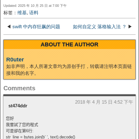
Updated: 2025 年 10 月 25 日 at 7:00 下午
t
o
标签：
维基
,
语料
n
◀
swift 中内存狂飙的问题
如何自定义 落格输入法 ？
▶
ABOUT THE AUTHOR
R0uter
如非声明，本人所著文章均为原创手打，转载请注明本页面链
接和我的名字。
Comments
2018 年 4 月 15 日 4:52 下午
st474ddr
您好
我嘗試了您的程式
可是卻在第6行:
str_line = bytes.join(b’ ‘, text).decode()