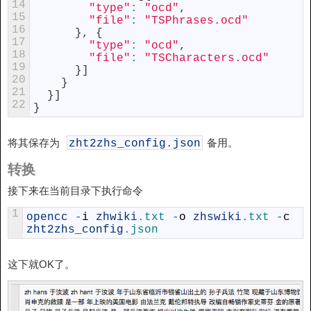
14
"type"
:
"ocd"
,
15
"file"
:
"TSPhrases.ocd"
16
}
,
{
17
"type"
:
"ocd"
,
18
"file"
:
"TSCharacters.ocd"
19
}
]
20
}
21
}
]
22
}
将其保存为
备用。
zht2zhs_config
.
json
转换
接下来在当前目录下执行命令
1
opencc
-
i
zhwiki
.txt
-
o
zhswiki
.txt
-
c
zht2zhs_config
.json
这下就OK了。