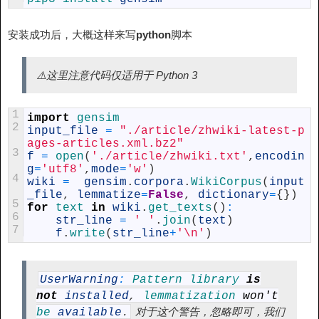
安装成功后，大概这样来写
python
脚本
⚠️这里注意代码仅适用于 Python 3
1
import
gensim
2
input_file
=
"./article/zhwiki-latest-p
ages-articles.xml.bz2"
3
f
=
open
(
'./article/zhwiki.txt'
,
encodin
g
=
'utf8'
,
mode
=
'w'
)
4
wiki
=
gensim
.
corpora
.
WikiCorpus
(
input
_file
,
lemmatize
=
False
,
dictionary
=
{
}
)
5
for
text 
in
wiki
.
get_texts
(
)
:
6
str_line
=
' '
.
join
(
text
)
7
f
.
write
(
str_line
+
'\n'
)
UserWarning
:
Pattern
library
is
not
installed
,
lemmatization
won
'
t
对于这个警告，忽略即可，我们
be
available
.