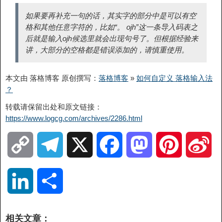
如果要再补充一句的话，其实字的部分中是可以有空
格和其他任意字符的，比如“。 ojh”这一条导入码表之
后就是输入ojh候选里就会出现句号了。但根据经验来
讲，大部分的空格都是错误添加的，请慎重使用。
本文由 落格博客 原创撰写：
落格博客
»
如何自定义 落格输入法
？
转载请保留出处和原文链接：
https://www.logcg.com/archives/2286.html
C
T
X
F
M
P
S
o
e
a
a
i
i
L
分
p
l
c
s
n
n
i
享
相关文章：
y
e
e
t
t
a