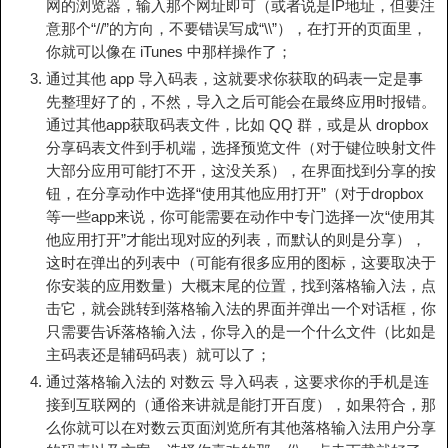
网的浏览器，输入那个网址即可（或者说是IP地址，但要注
意那个“//”的方向，不要错误写成“\\”），在打开的页面里，
你就可以像在 iTunes 中那样操作了；
通过其他 app 导入码表，这就要求你获取的码表一定是事
先整理好了的，不然，导入之后可能会在最终应用时报错。
通过其他app获取码表文件，比如 QQ 群，或是从 dropbox
分享码表文件到手机端，选择预览文件（对于键位映射文件
大部分应用可能打不开，这没关系），在界面找到分享的按
钮，在分享动作中选择“使用其他应用打开”（对于dropbox
等一些app来说，你可能需要在动作中专门选择一次“使用其
他应用打开”才能出现对应的列表，而默认的则是分享），
这时在弹出的列表中（可能有很多应用的图标，这要取决于
你安装的应用数量）大概末尾的位置，找到落格输入法，点
击它，就会跳转到落格输入法的界面并弹出一个对话框，你
只需要告诉落格输入法，你导入的是一个什么文件（比如是
主码表还是辅码码表）就可以了；
通过落格输入法的 对数云 导入码表，这要求你的手机是连
接到互联网的（通俗来讲就是能打开百度），如果符合，那
么你就可以在对数云页面浏览所有其他落格输入法用户分享