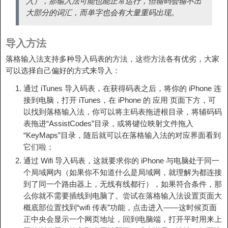
入），那输入法可能也能正常运行，但辅码会辅不出
大部分的词汇，而单字也会有大量重码出现。
导入方法
落格输入法支持多种导入码表的方法，这些方法各有优劣，大家
可以选择自己偏好的方式来导入：
通过 iTunes 导入码表，在获得码表之后，将你的 iPhone 连
接到电脑，打开 iTunes，在 iPhone 的 应用 页面下方，可
以找到落格输入法，你可以将主码表拖进根目录，将辅码码
表拖进“AssistCodes”目录，或将键位映射文件拖入
“KeyMaps”目录，随后就可以在落格输入法的对应界面看到
它们啦；
通过 Wifi 导入码表，这就要求你的 iPhone 与电脑处于同一
个局域网内（如果你不知道什么是局域网，就理解为都连接
到了同一个路由器上，无线有线都行），如果符合条件，那
么你就不需要插线到电脑了。尝试在落格输入法设置页面大
概底部位置找到“wifi 传表”功能，点击进入——这时候页面
正中央会显示一个网页地址，回到电脑端，打开平时用来上