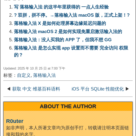
n
写 落格输入法 的这半年里获得的 一点人生经验
? 双拼，拼不停。→落格输入法 macOS 版，正式上架！?
L
g
b
o
e
W
k
落格输入法 X 是如何处理屏幕边缘延迟问题的
落格输入法 macOS 2 是如何实现免重启激活输入法的
i
r
o
d
r
e
e
落格输入法：没人买我的 APP 了，但我不想 GG
n
a
o
o
e
i
落格输入法 是怎么实现 app 设置而不需要 完全访问 权限
d
的？
k
m
k
n
s
b
Updated: 2025 年 10 月 25 日 at 7:00 下午
I
标签：
自定义
,
落格输入法
t
o
n
◀
获取 中文 维基百科语料
iOS 平台 SQLite 性能优化
▶
ABOUT THE AUTHOR
R0uter
如非声明，本人所著文章均为原创手打，转载请注明本页面链
接和我的名字。