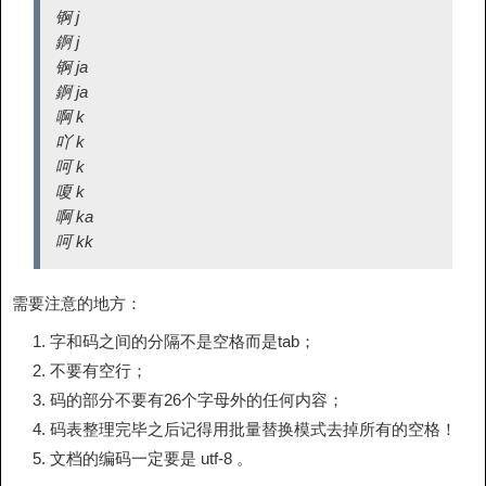
锕 j
錒 j
锕 ja
錒 ja
啊 k
吖 k
呵 k
嗄 k
啊 ka
呵 kk
需要注意的地方：
字和码之间的分隔不是空格而是tab；
不要有空行；
码的部分不要有26个字母外的任何内容；
码表整理完毕之后记得用批量替换模式去掉所有的空格！
文档的编码一定要是 utf-8 。