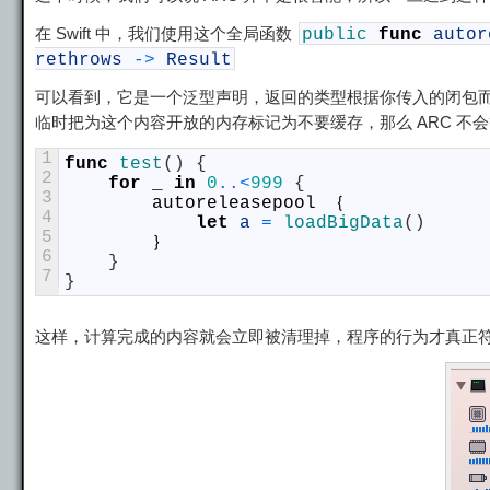
在 Swift 中，我们使用这个全局函数
public
func
autor
rethrows
->
Result
可以看到，它是一个泛型声明，返回的类型根据你传入的闭包
临时把为这个内容开放的内存标记为不要缓存，那么 ARC 不会
1
func
test
(
)
{
2
for
_
in
0
..
<
999
{
3
autoreleasepool
｛
4
let
a
=
loadBigData
(
)
5
｝
6
}
7
}
这样，计算完成的内容就会立即被清理掉，程序的行为才真正