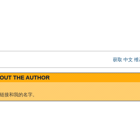
W
e
e
d
i
I
获取 中文 
b
n
OUT THE AUTHOR
o
链接和我的名字。