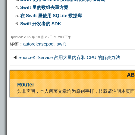
Swift 里的数组去重方案
L
g
b
o
e
在 Swift 里使用 SQLite 数据库
Swift 开发者的 SDK
i
r
o
d
r
Updated: 2025 年 10 月 25 日 at 7:00 下午
标签：
autoreleasepool
,
swift
n
a
o
o
e
◀
SourceKitService 占用大量内存和 CPU 的解决办法
k
m
k
n
s
AB
t
R0uter
如非声明，本人所著文章均为原创手打，转载请注明本页面