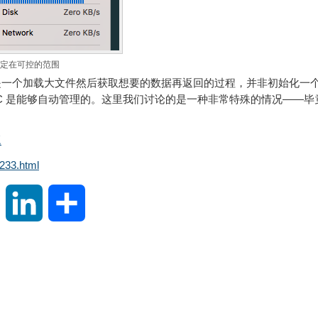
定在可控的范围
一个加载大文件然后获取想要的数据再返回的过程，并非初始化一
C 是能够自动管理的。这里我们讨论的是一种非常特殊的情况——毕
题
233.html
S
L
分
i
i
享
n
n
a
k