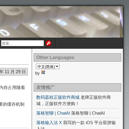
Other Languages
 年 11 月 29 日
by
内存占用随着
友情推广
数码荔枝正版软件商城
老牌正版软件商
城，正版软件方便购！
要的缓存机制
落格智聊 | ChatAI
落格智聊 | ChatAI
落格输入法 X
我写的一款 iOS 平台双拼输
入法