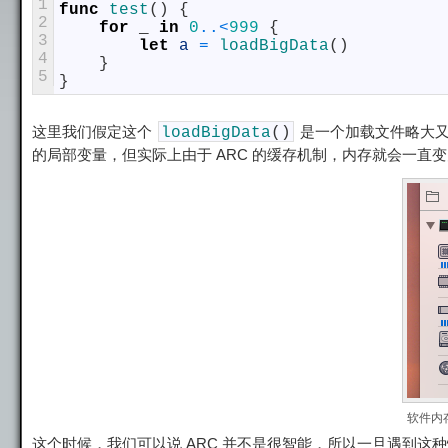
1
func
test
(
)
{
2
for
_
in
0
..
<
999
{
3
let
a
=
loadBigData
(
)
4
}
5
}
这里我们假定这个
是一个加载文件略大又
loadBigData
(
)
的局部变量，但实际上由于 ARC 的缓存机制，内存就会一直
软件内
这个时候，我们可以说 ARC 并不是很智能，所以一旦遇到这