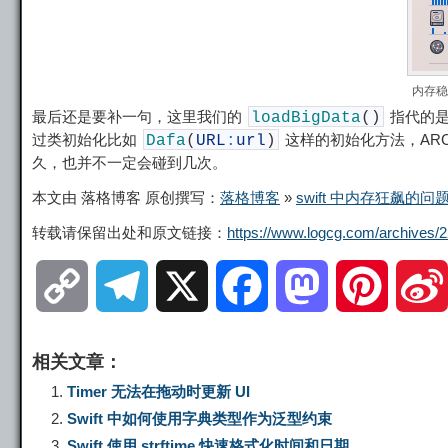
内存稳
最后还是要补一句，这里我们的
指代的是
loadBigData
(
)
过类初始化比如
这样的初始化方法，AR
Dafa
(
URL
:
url
)
久，也并不一定会碰到几次。
本文由 落格博客 原创撰写：
落格博客
»
swift 中内存狂飙的问
转载请保留出处和原文链接：
https://www.logcg.com/archives/2
C
T
X
F
M
P
o
e
a
a
i
相关文章：
p
l
c
s
n
Timer 无法在拖动时更新 UI
Swift 中如何使用字典类型作为泛型约束
y
e
e
t
t
Swift 使用 strftime 快速格式化时间和日期