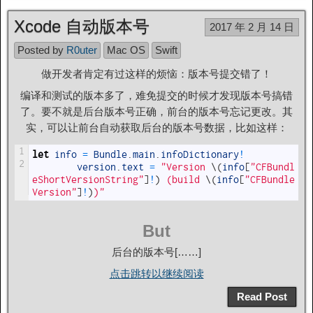
Xcode 自动版本号
2017 年 2 月 14 日
Posted by
R0uter
Mac OS
Swift
做开发者肯定有过这样的烦恼：版本号提交错了！
编译和测试的版本多了，难免提交的时候才发现版本号搞错
了。要不就是后台版本号正确，前台的版本号忘记更改。其
实，可以让前台自动获取后台的版本号数据，比如这样：
1
let
info
=
Bundle
.
main
.
infoDictionary
!
2
version
.
text
=
"Version 
\
(
info
[
"CFBundl
eShortVersionString"
]
!
)
 (build 
\
(
info
[
"CFBundle
Version"
]
!
)
)"
But
后台的版本号[……]
点击跳转以继续阅读
Read Post