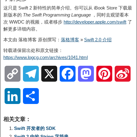
这只是 Swift 2 新特性的简单介绍。你可以从 iBook Store 下载最
新版本的
The Swift Programming Language
，同时去观望看本
次 WWDC 的视频，或者移步
http://developer.apple.com/swift
了
解更多详细内容。
本文由 落格博客 原创撰写：
落格博客
»
Swift 2.0 介绍
转载请保留出处和原文链接：
https://www.logcg.com/archives/1041.html
C
T
X
F
M
P
S
o
e
a
a
i
i
L
分
p
l
c
s
n
n
i
享
相关文章：
y
e
e
t
t
a
n
Swift 开发者的 SDK
Swift 2 中的 String 字符串