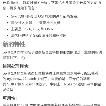
开源 Swift 。随着时间的推移，苹果也会放出关于开源的更多消
息，目前有如下信息：
Swift 源码将会以
OSI 批准
的
许可证书发布
.
接受社区贡献——鼓励社区贡献.
主要是
OS X
, iOS, 和 Linux.
源代码包括了 Swift 编译器和标准库.
新的特性
Swift 2.0
同样包括了很多新语言特性和细微的改进。主要的新功
能有如下几点:
错误处理模块:
Swift 2.0
的全新错误处理模块将让你感觉自然顺手，配合熟悉
的
try
,
throw
, 和
catch
关键字。重要的是，它专门为苹果
的
SDKs
和
NSError 所设计。
事实上，
NSError
遵循 Swift 的错
误类型。
可用性:
使用最新的 SDK 才能确保你能够获得所有新特性以及平台的修