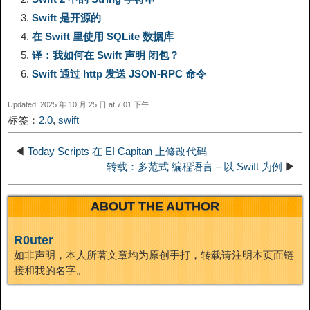
L
g
b
o
e
W
k
Swift 是开源的
在 Swift 里使用 SQLite 数据库
i
r
o
d
r
e
e
译：我如何在 Swift 声明 闭包？
n
a
o
o
e
i
Swift 通过 http 发送 JSON-RPC 命令
d
Updated: 2025 年 10 月 25 日 at 7:01 下午
k
m
k
n
s
b
标签：
2.0
,
swift
I
t
o
◀
Today Scripts 在 EI Capitan 上修改代码
n
转载：多范式 编程语言－以 Swift 为例
▶
ABOUT THE AUTHOR
R0uter
如非声明，本人所著文章均为原创手打，转载请注明本页面链
接和我的名字。