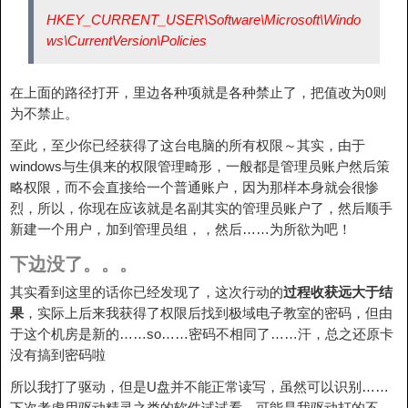
HKEY_CURRENT_USER\Software\Microsoft\Windo
ws\CurrentVersion\Policies
在上面的路径打开，里边各种项就是各种禁止了，把值改为0则
为不禁止。
至此，至少你已经获得了这台电脑的所有权限～其实，由于
windows与生俱来的权限管理畸形，一般都是管理员账户然后策
略权限，而不会直接给一个普通账户，因为那样本身就会很惨
烈，所以，你现在应该就是名副其实的管理员账户了，然后顺手
新建一个用户，加到管理员组，，然后……为所欲为吧！
下边没了。。。
其实看到这里的话你已经发现了，这次行动的
过程收获远大于结
果
，实际上后来我获得了权限后找到极域电子教室的密码，但由
于这个机房是新的……so……密码不相同了……汗，总之还原卡
没有搞到密码啦
所以我打了驱动，但是U盘并不能正常读写，虽然可以识别……
下次考虑用驱动精灵之类的软件试试看，可能是我驱动打的不