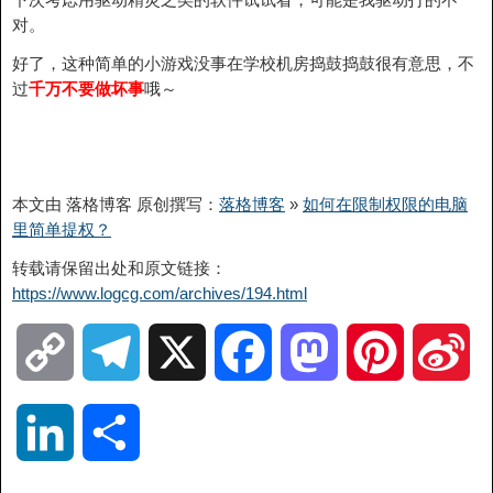
对。
好了，这种简单的小游戏没事在学校机房捣鼓捣鼓很有意思，不
过
千万不要做坏事
哦～
本文由 落格博客 原创撰写：
落格博客
»
如何在限制权限的电脑
里简单提权？
转载请保留出处和原文链接：
https://www.logcg.com/archives/194.html
C
T
X
F
M
P
S
o
e
a
a
i
i
L
分
p
l
c
s
n
n
i
享