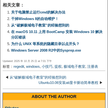
相关文章：
y
e
e
t
t
a
n
关于电脑禁止运行cmd的解决办法
干掉Windows 8的自动维护！
L
g
b
o
e
W
k
从“破解极域电子教室”的经验想到的
在 macOS 10.11 上用 BootCamp 安装 Windows 10 解决
i
r
o
d
r
e
e
分区错误
为什么 UNIX 等系统的隐藏目录以点开头？
n
a
o
o
e
i
d
Windows Server 2008 R2中的Sysprep.exe
k
m
k
n
s
b
Updated: 2025 年 10 月 25 日 at 7:01 下午
I
标签：
regedit
,
windows
,
小技巧
,
提权
,
极域电子教室
,
注册表
t
o
n
◀
从“破解极域电子教室”的经验想到的
Ubuntu10.06安装ati显卡驱动简单教程
▶
ABOUT THE AUTHOR