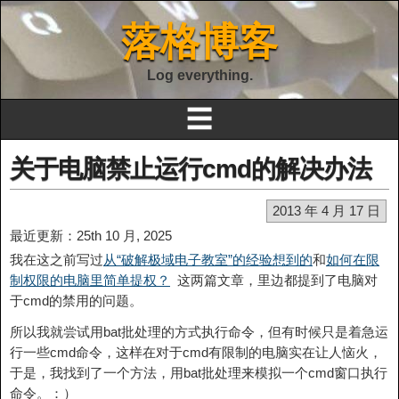
落格博客
Log everything.
☰
关于电脑禁止运行cmd的解决办法
2013 年 4 月 17 日
最近更新：25th 10 月, 2025
我在这之前写过
从“破解极域电子教室”的经验想到的
和
如何在限
制权限的电脑里简单提权？
这两篇文章，里边都提到了电脑对
于cmd的禁用的问题。
所以我就尝试用bat批处理的方式执行命令，但有时候只是着急运
行一些cmd命令，这样在对于cmd有限制的电脑实在让人恼火，
于是，我找到了一个方法，用bat批处理来模拟一个cmd窗口执行
命令。：）