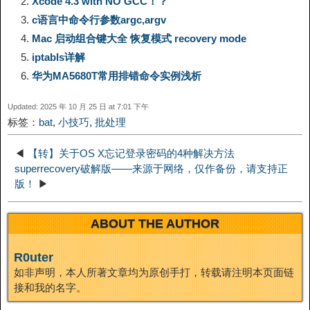
Xcode 4.3 with NO GCC！？
L
g
b
o
e
W
k
c语言中命令行参数argc,argv
Mac 启动组合键大全 恢复模式 recovery mode
i
r
o
d
r
e
e
iptabls详解
n
a
o
o
e
i
华为MA5680T常用排错命令实例浅析
d
Updated: 2025 年 10 月 25 日 at 7:01 下午
k
m
k
n
s
b
标签：
bat
,
小技巧
,
批处理
I
t
o
◀
【转】关于OS X忘记登录密码的4种解决方法
n
superrecovery破解版——来源于网络，仅作备份，请支持正
版！
▶
ABOUT THE AUTHOR
R0uter
如非声明，本人所著文章均为原创手打，转载请注明本页面链
接和我的名字。