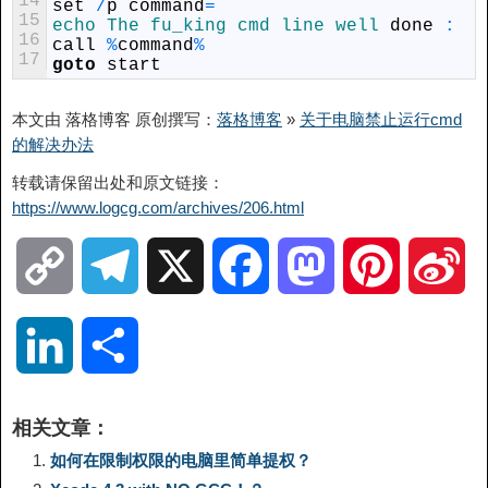
14
set
/
p
command
=
15
echo
The 
fu_king 
cmd 
line 
well 
done
:
16
call
%
command
%
17
goto
start
本文由 落格博客 原创撰写：
落格博客
»
关于电脑禁止运行cmd
的解决办法
转载请保留出处和原文链接：
https://www.logcg.com/archives/206.html
C
T
X
F
M
P
S
o
e
a
a
i
i
L
分
p
l
c
s
n
n
i
享
相关文章：
y
e
e
t
t
a
n
如何在限制权限的电脑里简单提权？