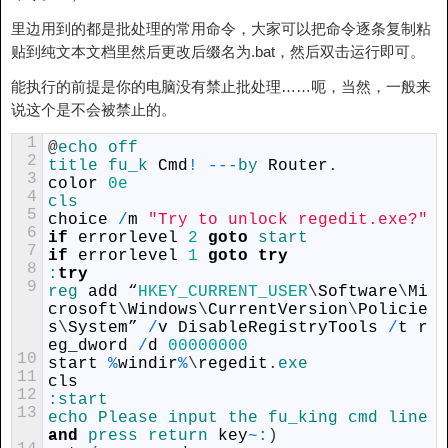
里边用到的都是批处理的常用命令，大家可以把命令逐条复制粘
贴到纯文本文档里然后更改后缀名为.bat，然后双击运行即可。
能执行的前提是你的电脑没有禁止批处理……呃，当然，一般来
说这个是不会被禁止的。
1
@
echo
off
2
title 
fu_k 
Cmd
!
--
-
by 
Router
.
3
color
0e
4
cls
5
choice
/
m
"Try to unlock regedit.exe?"
6
if
errorlevel
2
goto
start
7
if
errorlevel
1
goto
try
8
:
try
9
reg 
add
“
HKEY_CURRENT_USER
\
Software
\
Mi
crosoft
\
Windows
\
CurrentVersion
\
Policie
s
\
System
”
/
v
DisableRegistryTools
/
t
r
eg_dword
/
d
00000000
10
start
%
windir
%
\
regedit
.
exe
11
cls
12
:
start
13
echo
Please 
input 
the 
fu_king 
cmd 
line 
and
press 
return
key
~
:
)