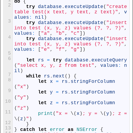
1
do
{
2
try
database
.
executeUpdate
(
"create 
table test(x text, y text, z text)"
,
v
alues
:
nil
)
3
try
database
.
executeUpdate
(
"insert 
into test (x, y, z) values (?, ?, ?)"
,
values
:
[
"a"
,
"b"
,
"c"
]
)
4
try
database
.
executeUpdate
(
"insert 
into test (x, y, z) values (?, ?, ?)"
,
values
:
[
"e"
,
"f"
,
"g"
]
)
5
6
let
rs
=
try
database
.
executeQuery
(
"select x, y, z from test"
,
values
:
n
il
)
7
while
rs
.
next
(
)
{
8
let
x
=
rs
.
stringForColumn
(
"x"
)
9
let
y
=
rs
.
stringForColumn
(
"y"
)
10
let
z
=
rs
.
stringForColumn
(
"z"
)
11
print
(
"x = 
\
(
x
)
; y = 
\
(
y
)
; z = 
\
(
z
)
"
)
12
}
13
}
catch
let
error
as
NSError
{