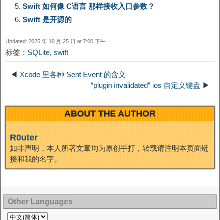
e
Swift 如何像 C语言 那样接收入口参数？
n
a
o
o
e
i
Swift 是开源的
d
Updated: 2025 年 10 月 25 日 at 7:00 下午
k
m
k
n
s
b
标签：
SQLite
,
swift
I
t
o
◀
Xcode 里各种 Sent Event 的含义
n
“plugin invalidated” ios 自定义键盘
▶
ABOUT THE AUTHOR
R0uter
如非声明，本人所著文章均为原创手打，转载请注明本页面链
接和我的名字。
Other Languages