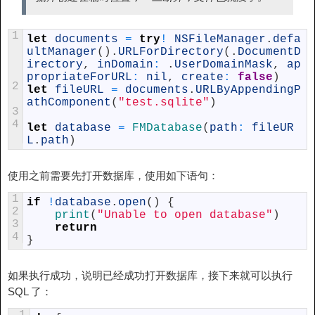
1
let
documents
=
try
!
NSFileManager
.
defa
ultManager
(
)
.
URLForDirectory
(
.
DocumentD
irectory
,
inDomain
:
.
UserDomainMask
,
ap
propriateForURL
:
nil
,
create
:
false
)
2
let
fileURL
=
documents
.
URLByAppendingP
athComponent
(
"test.sqlite"
)
3
4
let
database
=
FMDatabase
(
path
:
fileUR
L
.
path
)
使用之前需要先打开数据库，使用如下语句：
1
if
!
database
.
open
(
)
{
2
print
(
"Unable to open database"
)
3
return
4
}
如果执行成功，说明已经成功打开数据库，接下来就可以执行
SQL 了：