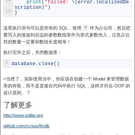
14
print
(
"failed: 
\
(
error
.
localizedDe
scription
)
"
)
15
}
这里执行语句可以是所有的 SQL，使用
作为占位符，然后把
?
要写入的值放到后边的参数数组里作为形式参数传入，注意占位
符的数量一定要和数组长度相等！
执行完毕之后，关闭数据库：
1
database
.
close
(
)
>当然了，实际使用当中，你应该在创建一个 Model 来管理数据
库的存取，而不是直接在代码中执行 SQL，这样才符合 OOP 的
设计原则。 ?
了解更多
http://www.sqlite.org
github.com/ccgus/fmdb