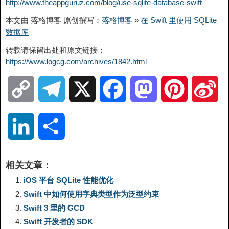
http://www.theappguruz.com/blog/use-sqlite-database-swift
本文由 落格博客 原创撰写：
落格博客
»
在 Swift 里使用 SQLite
数据库
转载请保留出处和原文链接：
https://www.logcg.com/archives/1842.html
C
T
X
F
M
P
S
o
e
a
a
i
i
L
分
p
l
c
s
n
n
i
享
相关文章：
y
e
e
t
t
a
n
iOS 平台 SQLite 性能优化
Swift 中如何使用字典类型作为泛型约束
L
g
b
o
e
W
k
Swift 3 里的 GCD
Swift 开发者的 SDK
i
r
o
d
r
e