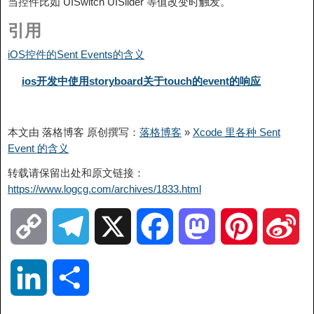
当控件比如 UISwitch UISlider 等值改变时触发。
引用
iOS控件的Sent Events的含义
ios开发中使用storyboard关于touch的event的响应
本文由 落格博客 原创撰写：
落格博客
»
Xcode 里各种 Sent
Event 的含义
转载请保留出处和原文链接：
https://www.logcg.com/archives/1833.html
C
T
X
F
M
P
S
o
e
a
a
i
i
L
分
p
l
c
s
n
n
i
享