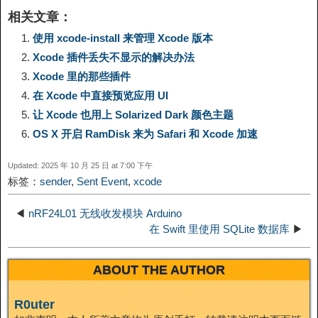
相关文章：
y
e
e
t
t
a
n
使用 xcode-install 来管理 Xcode 版本
Xcode 插件丢失不显示的解决办法
L
g
b
o
e
W
k
Xcode 里的那些插件
在 Xcode 中直接预览应用 UI
i
r
o
d
r
e
e
让 Xcode 也用上 Solarized Dark 颜色主题
n
a
o
o
e
i
OS X 开启 RamDisk 来为 Safari 和 Xcode 加速
d
Updated: 2025 年 10 月 25 日 at 7:00 下午
k
m
k
n
s
b
标签：
sender
,
Sent Event
,
xcode
I
t
o
◀
nRF24L01 无线收发模块 Arduino
n
在 Swift 里使用 SQLite 数据库
▶
ABOUT THE AUTHOR
R0uter