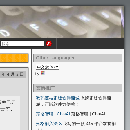
Other Languages
by
5 年 4 月 3 日
友情推广
数码荔枝正版软件商城
老牌正版软件商
篇关于证
城，正版软件方便购！
敢置评，
落格智聊 | ChatAI
落格智聊 | ChatAI
落格输入法 X
我写的一款 iOS 平台双拼输
入法