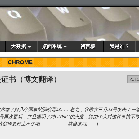
大数据
桌面系统
留言板
我是谁？
CHROME
根证书（博文翻译）
201
席卷了好几个国家的那啥那啥……总之，谷歌在三月23号发表了一
1号再次更新，并且摆明了对CNNIC的态度，路由个人对这件事情不
翻译要好上不少吧………………就当练习[……]