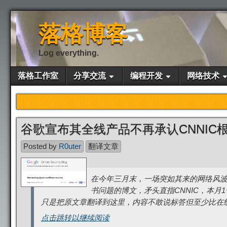
落格博客
Log everything.
落格工作室
分享交流
编程开发
网络技术
谷歌宣布其全线产品不再承认CNNIC
Posted by
R0uter
翻译文章
在今年三月末，一场突如其来的网络风波
书问题的博文，矛头直指CNNIC，本月
只是把原文章翻译到这里，内容不敢说标答但至少比在线
点击跳转以继续阅读