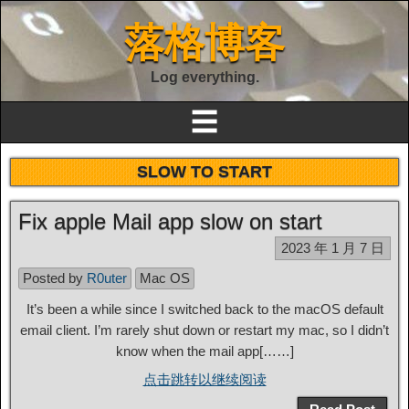
落格博客
Log everything.
☰
SLOW TO START
Fix apple Mail app slow on start
2023 年 1 月 7 日
Posted by
R0uter
Mac OS
It’s been a while since I switched back to the macOS default
email client. I’m rarely shut down or restart my mac, so I didn’t
know when the mail app[……]
点击跳转以继续阅读