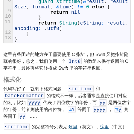
8
guard 
strftime
(
&
result
,
result
Size
,
format
,
&
time
)
!=
0
else
{
9
return
nil
10
}
11
return
String
(
cString
:
result
,
encoding
:
.
utf8
)
12
}
13
}
这里有些困难的地方在于需要使用 C 指针，但 Swift 又把指针隐
藏的很好，总之，我们使用一个
的数组来保存返回的 C
Int8
字符串，最终再将它转换成 Swift 里的字符串返回。
格式化
代码写好了，就剩下格式问题，
和
strftime
的格式不一样，后者通常是直接使用对应
DateFormatter
的宏，比如
代表了四位数字的年份，而
是两位数字
yyyy
yy
的年份，前者则使用的占位符，
等同于
，
则
%
Y
yyyy
%
y
等同于
……
yy
的完整符号列表见
这里
（英文），
这里
（中文）
strftime