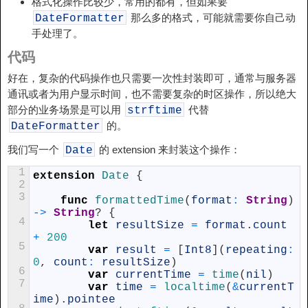
格式化操作比较少，常用的都有，但如果要
那么多的格式，可能就需要你自己动
DateFormatter
手处理了。
代码
好在，复杂的代码操作也只需要一次性封装即可，通常与服务器
通讯或者为用户显示时间，也不需要复杂的时区操作，所以绝大
部分的业务场景是可以用
代替
strftime
的。
DateFormatter
我们写一个
的 extension 来封装这个操作：
Date
1
extension
Date
{
2
3
func
formattedTime
(
format
:
String
)
->
String
?
{
4
let
resultSize
=
format
.
count
+
200
5
var
result
=
[
Int8
]
(
repeating
:
0
,
count
:
resultSize
)
6
var
currentTime
=
time
(
nil
)
7
var
time
=
localtime
(
&
currentT
ime
)
.
pointee