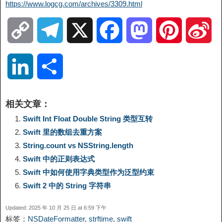
https://www.logcg.com/archives/3309.html
C
T
X
F
M
P
S
o
e
a
a
i
i
L
分
p
l
c
s
n
n
i
享
相关文章：
y
e
e
t
t
a
n
Swift Int Float Double String 类型互转
Swift 里的数组去重方案
L
g
b
o
e
W
k
String.count vs NSString.length
Swift 中的正则表达式
i
r
o
d
r
e
e
Swift 中如何使用字典类型作为泛型约束
n
a
o
o
e
i
Swift 2 中的 String 字符串
d
Updated: 2025 年 10 月 25 日 at 6:59 下午
k
m
k
n
s
b
标签：
NSDateFormatter
,
strftime
,
swift
I