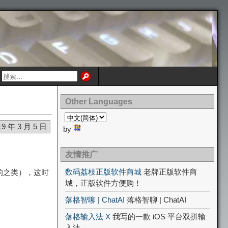
Other Languages
19 年 3 月 5 日
by
友情推广
数码荔枝正版软件商城
老牌正版软件商
的之类），这时
城，正版软件方便购！
落格智聊 | ChatAI
落格智聊 | ChatAI
落格输入法 X
我写的一款 iOS 平台双拼输
入法