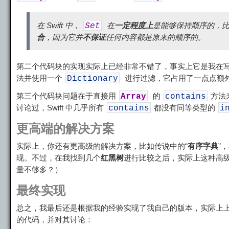
在 Swift 中，
在
一定程度上
是能够保持顺序的，
Set
合
，因为它并
不保证
任何内容都是原来的顺序的。
第二个代码块的实现实际上已经非常不错了，事实上它是我在
法并使用一个
进行过滤，它占用了一点点额
Dictionary
第三个代码块问题在于直接用
的
方法
Array
contains
讨论过，Swift 中几乎所有
都没有同等类型的
contains
i
更高端的解决方案
实际上，你还有更高级的解决方案，比如传说中的“
有序字典
”
现。不过，在我找到几个
红黑树
进行比较之后，实际上这种高
量不够多？）
最终实现
总之，我最后还是根据我的经验实现了我自己的版本，实际上
的代码，并对其讨论：