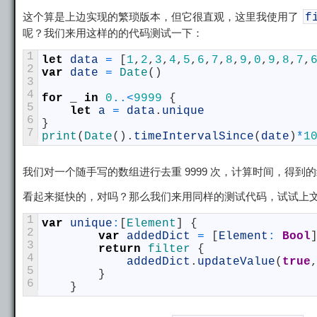
这个算是上边实现的繁琐版本，但它很直观，这里我使用了
f
呢？我们来用这样的的代码测试一下：
1
let
data
=
[
1
,
2
,
3
,
4
,
5
,
6
,
7
,
8
,
9
,
0
,
9
,
8
,
7
,
2
var
date
=
Date
(
)
3
4
for
_
in
0
..
<
9999
{
5
let
a
=
data
.
unique
6
}
7
print
(
Date
(
)
.
timeIntervalSince
(
date
)
*
1
我们对一个随手写的数组进行去重 9999 次，计算时间，得到
看起来挺快的，对吗？那么我们来用同样的测试代码，试试上
1
var
unique
:
[
Element
]
{
2
var
addedDict
=
[
Element
:
Bool
3
return
filter
{
4
addedDict
.
updateValue
(
true
5
}
6
}