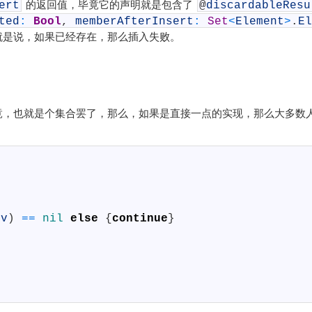
的返回值，毕竟它的声明就是包含了
ert
@
discardableResu
ted
:
Bool
,
memberAfterInsert
:
Set
<
Element
>
.
El
就是说，如果已经存在，那么插入失败。
。
竟，也就是个集合罢了，那么，如果是直接一点的实现，那么大多数
v
)
==
nil
else
{
continue
}