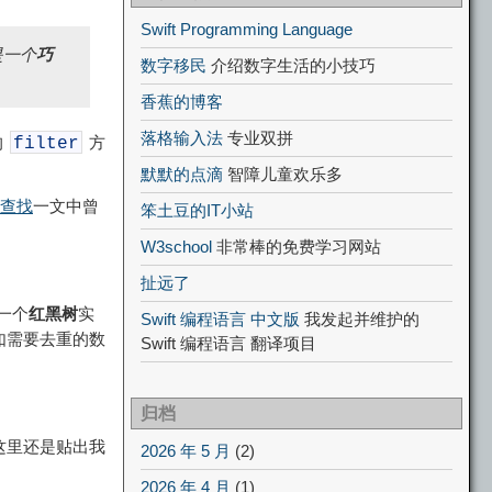
Swift Programming Language
是一个
巧
数字移民
介绍数字生活的小技巧
香蕉的博客
落格输入法
专业双拼
的
方
filter
默默的点滴
智障儿童欢乐多
速查找
一文中曾
笨土豆的IT小站
W3school
非常棒的免费学习网站
扯远了
一个
红黑树
实
Swift 编程语言 中文版
我发起并维护的
如需要去重的数
Swift 编程语言 翻译项目
归档
这里还是贴出我
2026 年 5 月
(2)
2026 年 4 月
(1)