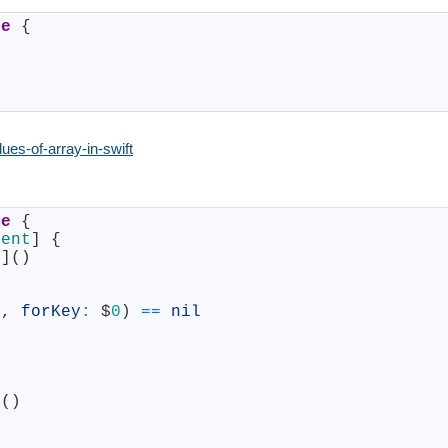
le
{
ues-of-array-in-swift
le
{
ment
]
{
l
]
(
)
e
,
forKey
:
$
0
)
==
nil
{
s
(
)