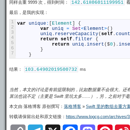
同样去重 9999 次，得到时间：
看
142
.
61806011199951
最后，是我的实现：
1
var
unique
:
[
Element
]
{
2
var
uniq
=
Set
<
Element
>
(
)
3
uniq
.
reserveCapacity
(
self
.
coun
4
return
self
.
filter
{
5
return
uniq
.
insert
(
$
0
)
.
ins
6
}
7
}
结果：
ms
103
.
64902019500732
当然，本文的讨论是有前提限制的，比如数据量不会很大。还有就
算法也说不定（主要是 Swift 里坑太多……），另，之前对
本文由 落格博客 原创撰写：
落格博客
»
Swift 里的数组去重方
转载请保留出处和原文链接：
https://www.logcg.com/archives/3