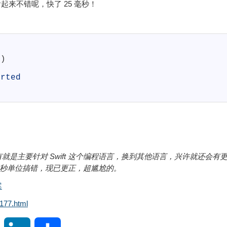
起来不错呢，快了 25 毫秒！
t
)
erted
是主要针对 Swift 这个编程语言，换到其他语言，兴许就还会有
于毫秒单位搞错，现已更正，超尴尬的。
案
177.html