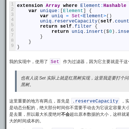
1
extension
Array
where
Element
:
Hashable
2
var
unique
:
[
Element
]
{
3
var
uniq
=
Set
<
Element
>
(
)
4
uniq
.
reserveCapacity
(
self
.
coun
5
return
self
.
filter
{
6
return
uniq
.
insert
(
$
0
)
.
ins
7
}
8
}
9
}
我的实现中，使用了
作为过滤器，因为它主要就是干这
Set
也有人说 Set 实际上就是红黑树实现，这里我是要打个问号
黑树。
这里重要的地方有两点，首先是
，实
.
reserveCapacity
是动态分配的，绝大部分时间你不需要手动去为它设定容量大
是去重，所以最大长度绝对
不会
超出原本数据的大小，这样就
大的时间成本的。