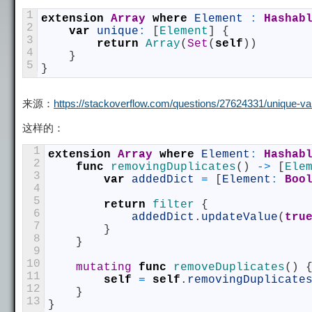
1
extension
Array
where
Element
:
 Hashab
2
var
unique
:
[
Element
]
{
3
return
Array
(
Set
(
self
)
)
4
}
5
}
来源：
https://stackoverflow.com/questions/27624331/unique-val
这样的：
1
extension
Array
where
Element
:
 Hashab
2
func
removingDuplicates
(
)
->
[
Ele
3
var
addedDict
=
[
Element
:
Boo
4
5
return
filter
{
6
addedDict
.
updateValue
(
tru
7
}
8
}
9
10
mutating
func
removeDuplicates
(
)
11
self
=
self
.
removingDuplicate
12
}
13
}