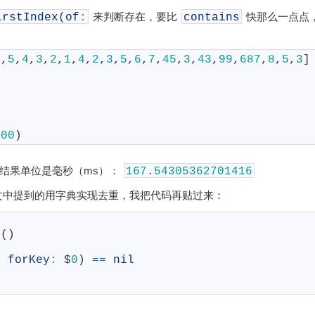
来判断存在，要比
快那么一点点
irstIndex
(
of
:
contains
6
,
5
,
4
,
3
,
2
,
1
,
4
,
2
,
3
,
5
,
6
,
7
,
45
,
3
,
43
,
99
,
687
,
8
,
5
,
3
]
000
)
的结果单位是毫秒（ms）：
167
.
54305362701416
文中提到的用字典实现去重，我把代码再贴过来：
]
(
)
,
forKey
:
$
0
)
==
nil