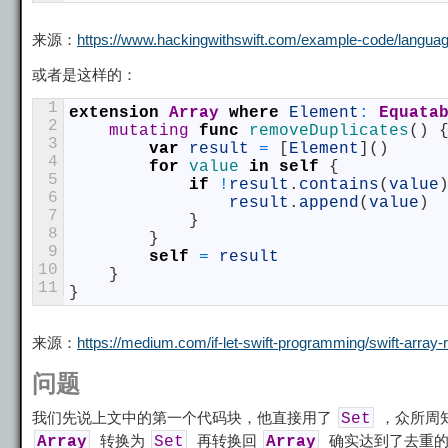
来源：
https://www.hackingwithswift.com/example-code/languag
或者是这样的：
1
extension
Array
where
Element
:
 Equata
2
mutating
func
removeDuplicates
(
)
3
var
result
=
[
Element
]
(
)
4
for
value
in
self
{
5
if
!
result
.
contains
(
value
6
result
.
append
(
value
)
7
}
8
}
9
self
=
result
10
}
11
}
来源：
https://medium.com/if-let-swift-programming/swift-arra
问题
我们先说上文中的第一个代码块，他直接用了
，众所周
Set
转换为
再转换回
确实达到了去重的
Array
Set
Array