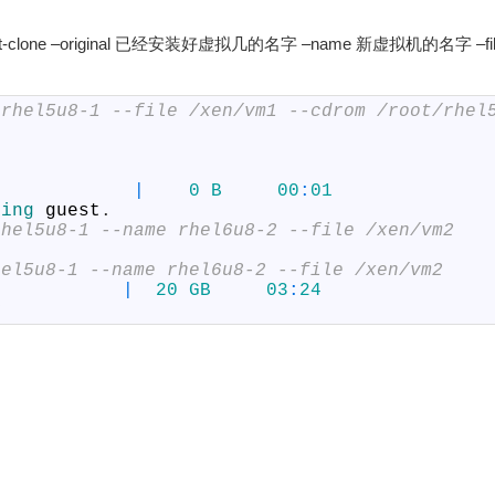
e –original 已经安装好虚拟几的名字 –name 新虚拟机的名字 –f
 rhel5u8-1 --file /xen/vm1 --cdrom /root/rhel
|
0
B
00
:
01
ting 
guest
.
rhel5u8-1 --name rhel6u8-2 --file /xen/vm2
hel5u8-1 --name rhel6u8-2 --file /xen/vm2
|
20
GB
03
:
24
y