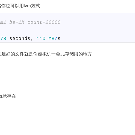
你也可以用lvm方式
vm1 bs=1M count=20000
778
seconds
,
110
MB
/
s
提前创建好的文件就是你虚拟机一会儿存储用的地方
gs就存在