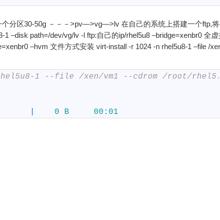
个分区30-50g －－－>pv—>vg—>lv 在自己的系统上搭建一个ftp,将c
-1 –disk path=/dev/vg/lv -l ftp:自己的ip/rhel5u8 –bridge=xenbr0 全虚
idge=xenbr0 –hvm 文件方式安装 virt-install -r 1024 -n rhel5u8-1 –file /
rhel5u8-1 --file /xen/vm1 --cdrom /root/rhel5
|
0
B
00
:
01