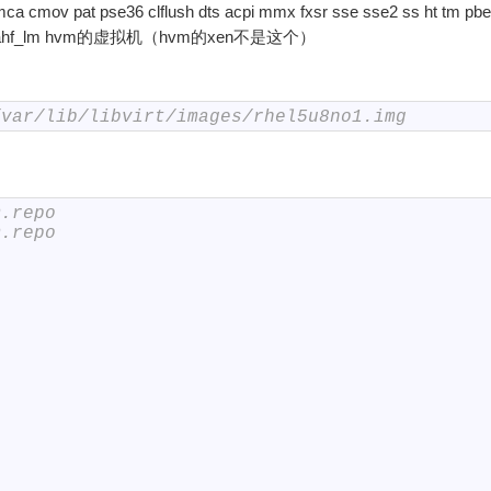
mca cmov pat pse36 clflush dts acpi mmx fxsr sse sse2 ss ht tm pbe
16 xtpr lahf_lm hvm的虚拟机（hvm的xen不是这个）
/var/lib/libvirt/images/rhel5u8no1.img 
m.repo
m.repo