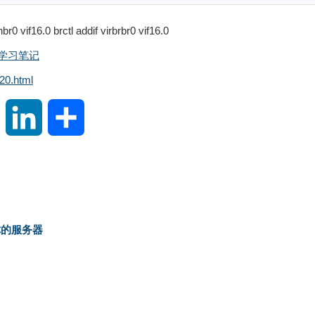
 brctl addif virbrbr0 vif16.0
虚拟化学习笔记
20.html
S
L
分
i
i
享
n
n
a
k
保护你的服务器
W
e
e
d