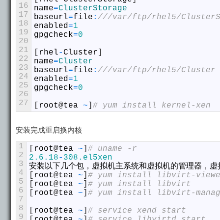
16
name
=
ClusterStorage
17
baseurl
=
file
:
///var/ftp/rhel5/Cluster
18
enabled
=
1
19
gpgcheck
=
0
20
21
[
rhel
-
Cluster
]
22
name
=
Cluster
23
baseurl
=
file
:
///var/ftp/rhel5/Cluster
24
enabled
=
1
25
gpgcheck
=
0
26
27
[
root
@
tea
~
]
# yum install kernel-xen
安装完成重启换内核
1
[
root
@
tea
~
]
# uname -r
2
2.6.18
-
308.el5xen
3
安装以下几个包，虚拟机主系统和虚拟机的管理器，虚
4
[
root
@
tea
~
]
# yum install libvirt-view
5
[
root
@
tea
~
]
# yum install libvirt
6
[
root
@
tea
~
]
# yum install libvirt-mana
7
8
[
root
@
tea
~
]
# service xend start
9
[
root
@
tea
~
]
# service libvirtd start