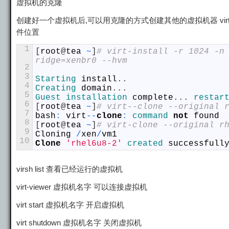
虚拟机的克隆
创建好一个虚拟机后,可以用克隆的方式创建其他的虚拟机器 virt-clon
件位置
1
[
root
@
tea
~
]
# virt-install -r 1024 -n
ridge=xenbr0 --hvm
2
3
Starting 
install
.
.
4
Creating 
domain
.
.
.
5
Guest 
installation 
complete
.
.
.
restar
6
[
root
@
tea
~
]
# virt--clone --original 
7
bash
:
virt
--
clone
:
command 
not
found
8
[
root
@
tea
~
]
# virt-clone --original r
9
Cloning
/
xen
/
vm1
10
Clone
'rhel6u8-2'
created 
successfull
virsh list 查看已经运行的虚拟机
virt-viewer 虚拟机名字 可以连接虚拟机
virt start 虚拟机名字 开启虚拟机
virt shutdown 虚拟机名字 关闭虚拟机