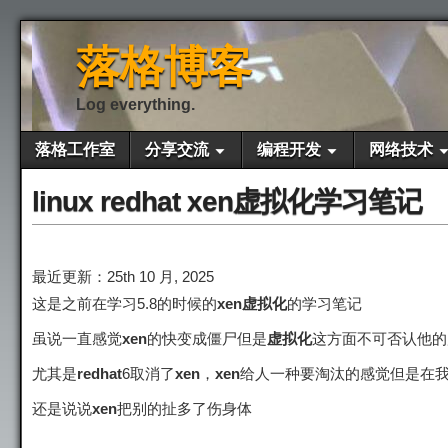
落格博客
Log everything.
落格工作室
分享交流
编程开发
网络技术
linux redhat xen虚拟化学习笔记
最近更新：25th 10 月, 2025
这是之前在学习5.8的时候的
xen虚拟化
的学习笔记
虽说一直感觉
xen
的快变成僵尸但是
虚拟化
这方面不可否认他的
尤其是
redhat
6取消了
xen
，
xen
给人一种要淘汰的感觉但是在我
还是说说
xen
把别的扯多了伤身体