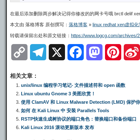
在最后添加删除两步解决记得你修改的的网卡号哦 brctl delif xenbr0 vif16.0
本文由 落格博客 原创撰写：
落格博客
»
linux redhat xen
转载请保留出处和原文链接：
https://www.logcg.com/archives/2
C
T
X
F
M
P
o
e
a
a
i
相关文章：
p
l
c
s
n
unix/linux 编程学习笔记- 文件描述符和 open 函数
Linux ubuntu Gnome 3 美图欣赏！
y
e
e
t
t
使用 ClamAV 和 Linux Malware Detection (LMD) 
如何 在 Kali Linux 中 安装 Parallels Tools
L
g
b
o
e
RSTP快速生成树协议的端口角色：替换端口和备份端口
Kali Linux 2016 滚动更新版本 发布
i
r
o
d
r