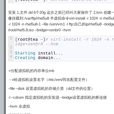
安装 1,文件 dd 6个20g 这步之前已经叫大家操作了 2,lvm 创建一
像挂载到 /var/ftp/rhel5u8 半虚拟命令virt-install -r 1024 -n rhel5u8
-r 1024 -n rhel5u8-1 –file /xen/vm1 -l ftp:自己的ip/rhel5u8 –br
/root/rhel5.8.iso –bridge=xenbr0 –hvm
1
[
root
@
tea
~
]
# virt-install -r 1024 -n 
idge=xenbr0 --hvm
2
3
Starting 
install
.
.
.
4
Creating 
domain
.
.
.
-r分配虚拟机的内存单位mb
－n给虚拟机设置名字（/etc/xen/同名配置文件）
–file –disk 设置虚拟机的存储介质（dd文件的位置）
-l –cdrom 指定虚拟机的安装源 –bridge设置虚拟机的桥连接
–hvm 全虚拟