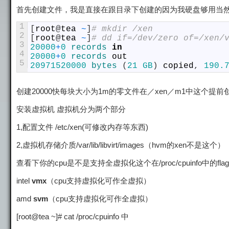
首先创建文件，我是直接在跟目录下创建的因为我硬盘够用当然
1
[
root
@
tea
~
]
# mkdir /xen
2
[
root
@
tea
~
]
# dd if=/dev/zero of=/xen/
3
20000
+
0
records 
in
4
20000
+
0
records 
out
5
20971520000
bytes
(
21
GB
)
copied
,
190.
创建20000快每块大小为1m的零文件在／xen／m1中这个
安装虚拟机 虚拟机分为两个部分
1,配置文件 /etc/xen(可修改内存等东西)
2,虚拟机存储介质/var/lib/libvirt/images（hvm的xen不是这个）
查看下你的cpu是不是支持全虚拟化这个在/proc/cpuinfo中的fla
intel
vmx
（cpu支持虚拟化可作全虚拟）
amd
svm
（cpu支持虚拟化可作全虚拟）
[root@tea ~]# cat /proc/cpuinfo 中