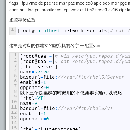
flags : fpu vme de pse tsc msr pae mce cx8 apic sep mtrr pge 
constant_tsc pni monitor ds_cpl vmx est tm2 ssse3 cx
虚拟存储位置
1
[
root
@
localhost 
network
-
scripts
]
# cat 
这里是对应的你建立的虚拟机的名字 一配置yum
1
[
root
@
tea
~
]
# vim /etc/yum.repos.d/yu
2
[
root
@
tea
~
]
# cat /etc/yum.repos.d/yu
3
[
rhel
-
server
]
4
name
=
server
5
baseurl
=
file
:
///var/ftp/rhel5/Server
6
enabled
=
1
7
gpgcheck
=
0
8
以下三个是集群的时候用的不做集群实验可以忽略
9
[
rhel
-
VT
]
10
name
=
VT
11
baseurl
=
file
:
///var/ftp/rhel5/VT
12
enabled
=
1
13
gpgcheck
=
0
14
15
[
rhel
-
ClusterStorage
]