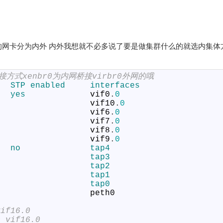
网卡分为内外 内外我想就不必多说了要是做集群什么的就选内集体
桥接方式xenbr0为内网桥接virbr0外网的哦
   
STP 
enabled     
interfaces
yes             
vif0
.
0
vif10
.
0
vif6
.
0
vif7
.
0
vif8
.
0
vif9
.
0
no              
tap4
tap3
tap2
tap1
tap0
peth0
vif16.0
0 vif16.0