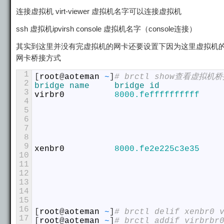
连接虚拟机 virt-viewer 虚拟机名字可以连接虚拟机
ssh 虚拟机ipvirsh console 虚拟机名字（console连接）
其实到这里并没有完虚拟机的网卡还要设置下因为这里虚拟机的
网卡桥接方式
1
[
root
@
aoteman
~
]
# brctl show查看虚拟机
2
bridge 
name     
bridge 
id            
3
virbr0
8000.feffffffffff
4
5
6
7
8
9
xenbr0
8000.fe2e225c3e35
10
11
12
13
14
15
16
[
root
@
aoteman
~
]
# brctl delif xenbr0 
17
[
root
@
aoteman
~
]
# brctl addif virbrbr