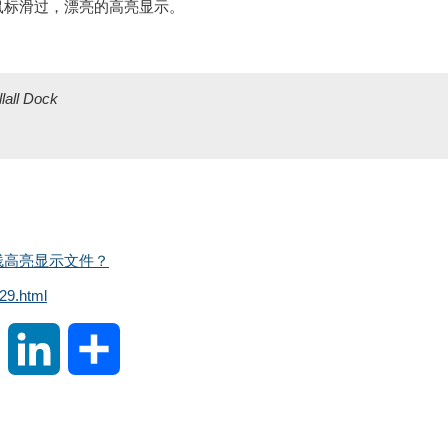
鼠标滑过，漂亮的高亮显示。
lall Dock
栈高亮显示文件？
29.html
S
L
分
i
i
享