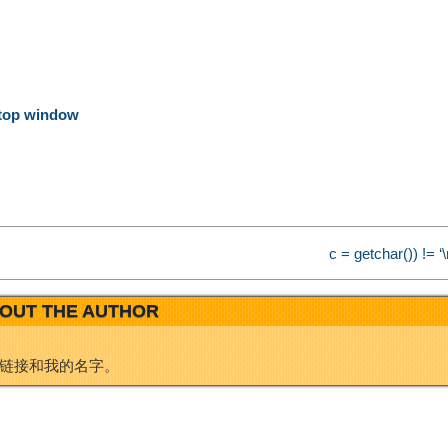
n
n
a
k
W
e
ktop window
e
d
i
I
c = getchar()) !=
b
n
OUT THE AUTHOR
o
链接和我的名字。