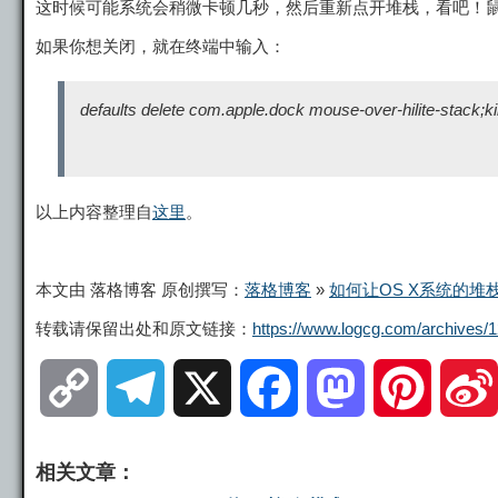
这时候可能系统会稍微卡顿几秒，然后重新点开堆栈，看吧！
如果你想关闭，就在终端中输入：
defaults delete com.apple.dock mouse-over-hilite-stack;kil
以上内容整理自
这里
。
本文由 落格博客 原创撰写：
落格博客
»
如何让OS X系统的堆
转载请保留出处和原文链接：
https://www.logcg.com/archives/1
C
T
X
F
M
P
o
e
a
a
i
相关文章：