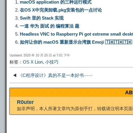
p
l
c
s
n
macOS application 的三种运行模式
在OS X中完美卸载.pkg安装包的一点讨论
y
e
e
t
t
Swift 里的 Stack 实现
一道 华为 面试 的 编程算法 题
L
g
b
o
e
Headless VNC to Raspberry Pi got extreme small des
如何让你的 macOS 重新显示台湾旗 Emoji 🇹🇼️🇹🇼️🇹🇼️
i
r
o
d
r
Updated: 2025 年 10 月 25 日 at 7:01 下午
标签：
OS X Lion
,
小技巧
n
a
o
o
e
◀
《C程序设计》真的不是一本好书⋯⋯
k
m
k
n
s
AB
t
R0uter
如非声明，本人所著文章均为原创手打，转载请注明本页面