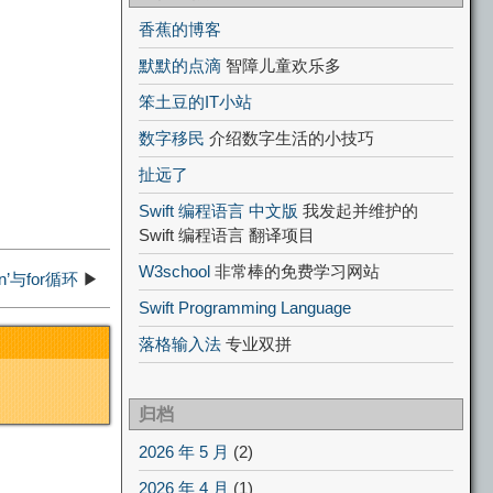
香蕉的博客
默默的点滴
智障儿童欢乐多
笨土豆的IT小站
数字移民
介绍数字生活的小技巧
扯远了
Swift 编程语言 中文版
我发起并维护的
Swift 编程语言 翻译项目
W3school
非常棒的免费学习网站
 ‘\n’与for循环
▶
Swift Programming Language
落格输入法
专业双拼
归档
2026 年 5 月
(2)
2026 年 4 月
(1)