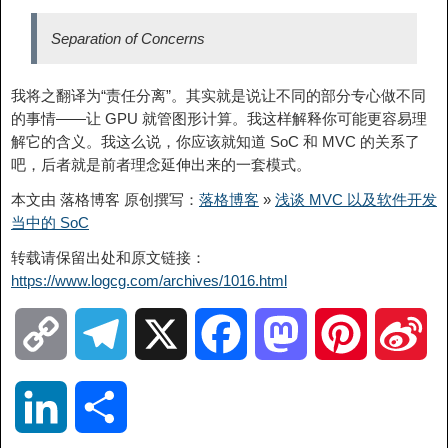
Separation of Concerns
我将之翻译为“责任分离”。其实就是说让不同的部分专心做不同
的事情——让 GPU 就管图形计算。我这样解释你可能更容易理
解它的含义。我这么说，你应该就知道 SoC 和 MVC 的关系了
吧，后者就是前者理念延伸出来的一套模式。
本文由 落格博客 原创撰写：
落格博客
»
浅谈 MVC 以及软件开发
当中的 SoC
转载请保留出处和原文链接：
https://www.logcg.com/archives/1016.html
C
T
X
F
M
P
S
o
e
a
a
i
i
L
分
p
l
c
s
n
n