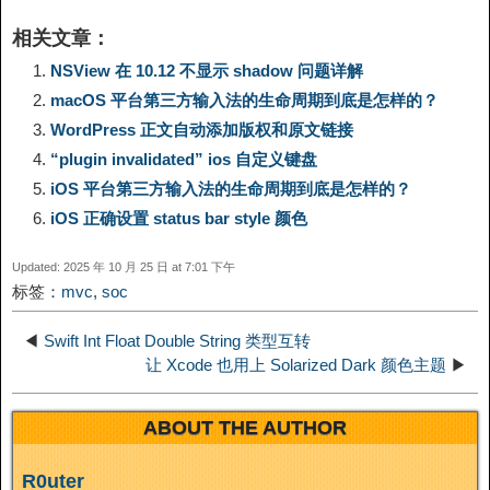
i
享
相关文章：
y
e
e
t
t
a
n
NSView 在 10.12 不显示 shadow 问题详解
macOS 平台第三方输入法的生命周期到底是怎样的？
L
g
b
o
e
W
k
WordPress 正文自动添加版权和原文链接
“plugin invalidated” ios 自定义键盘
i
r
o
d
r
e
e
iOS 平台第三方输入法的生命周期到底是怎样的？
n
a
o
o
e
i
iOS 正确设置 status bar style 颜色
d
Updated: 2025 年 10 月 25 日 at 7:01 下午
k
m
k
n
s
b
标签：
mvc
,
soc
I
t
o
◀
Swift Int Float Double String 类型互转
n
让 Xcode 也用上 Solarized Dark 颜色主题
▶
ABOUT THE AUTHOR
R0uter