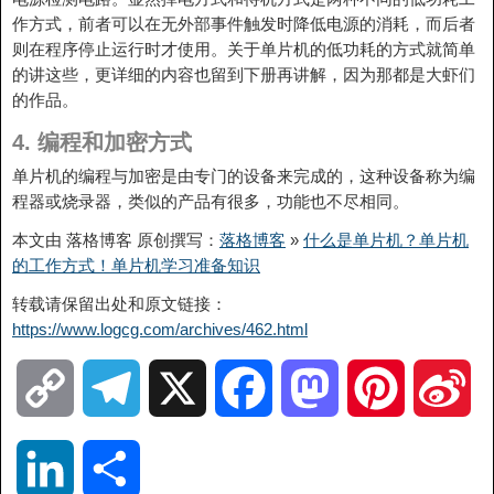
作方式，前者可以在无外部事件触发时降低电源的消耗，而后者
则在程序停止运行时才使用。关于单片机的低功耗的方式就简单
的讲这些，更详细的内容也留到下册再讲解，因为那都是大虾们
的作品。
4.
编程和加密方式
单片机的编程与加密是由专门的设备来完成的，这种设备称为编
程器或烧录器，类似的产品有很多，功能也不尽相同。
本文由 落格博客 原创撰写：
落格博客
»
什么是单片机？单片机
的工作方式！单片机学习准备知识
转载请保留出处和原文链接：
https://www.logcg.com/archives/462.html
C
T
X
F
M
P
S
o
e
a
a
i
i
L
分