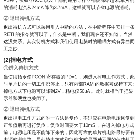
PSW，累加器ACC 以及全部的通用寄存器都被冻结起来;单片机
的消耗电流从24mA 降为3.7mA，这样就可以节省电源的消耗。
② 退出待机方式
退出待机方式可以采用引入中断的方法，在中断程序中安排一条
RETI 的指令就可以了，什么是中断，我们现在还不知道，当然
这没关系。其实待机方式和我们使用电脑时的睡眠方式有异曲同
工之妙。
(2)掉电方式
①进入待机方式
当使用指令使PCON 寄存器的PD=1 ，则进入掉电工作方式，此
时单片机的一切工作都停止，只有内部RAM 的数据被保持下来;
掉电方式下电源可以降到2V，耗电仅50uA 。此时就相当于把显
示器和硬盘也关闭了。
② 退出待机方式
退出掉电工作方式的唯一方法是复位，不过应在电源电压恢复到
正常值后再进行复位，复位时间要大于10mS ，在进入掉电方式
前，电源电压是不能降下来的，因此可靠的单片机电路最好要有
电源检测电路。显然掉电方式和待机方式是两种不同的低功耗工