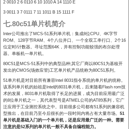
2 0010 2 6 0110 6 10 1010 A 14 1110 E
3 0011 3 7 0111 7 11 1011 B 15 1111 F
七.80c51单片机简介
Inter公司推出了MCS-51系列单片机：集成8位CPU、4K字节
ROM、128字节RAM、4个八位并口、一个全双工串行口、2个16
位定时/计数器。寻址范围64K，并有控制功能较强的布尔处理
器。单板机—单片机。
80C51是MCS-51系列中的典型品种;其它厂商以80C51为基核开
发出的CMOS(场效应管)工艺单片机产品统称为80C51系列。
51单片机是对目前所有兼容Intel 8031指令系统的单片机的统称。
该系列单片机的始祖是Intel的8031单片机，后来随着Flash rom技
术的发展，8031单片机取得了长足的进展，成为目前应用最广泛
的8位单片机之一，其代表型号是ATMEL公司的AT89系列，它广
泛应用于工业测控系统之中。目前很多公司都有51系列的兼容机
型推出，在目前乃至今后很长的一段时间内将占有大量市场。
51
单片机是基础入门的一个单片机，还是应用最广泛的一种。需要
注意的是52系列的单片机一般不具备自编程能力。