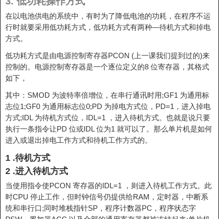
3.
低功耗操作方式
在以电池供电的系统中，有时为了降低电池的功耗，在程序不运
行时就要采用低功耗方式，低功耗方式有两种—待机方式和掉电
方式。
低功耗方式是由电源控制寄存器PCON (上一课我们提到过的)来
控制的。电源控制寄存器是一个逐位定义的8 位寄存器，其格式
如下，
其中：SMOD 为波特率倍增位，在串行通讯时用;GF1 为通用标
志位1;GF0 为通用标志位0;PD 为掉电方式位，PD=1，进入掉电
方式;IDL 为待机方式位，IDL=1 ，进入待机方式。也就是说只要
执行一条指令让PD 位或IDL 位为1 就可以了。那么单片机是如何
进入或退出掉电工作方式和待机工作方式的。
1 .待机方式
2 .进入待机方式
当使用指令使PCON 寄存器的IDL=1 ，则进入待机工作方式。此
时CPU 停止工作，但时钟信号仍提供给RAM，定时器，中断系
统和串行口;同时堆栈指针SP，程序计数器PC，程序状态字