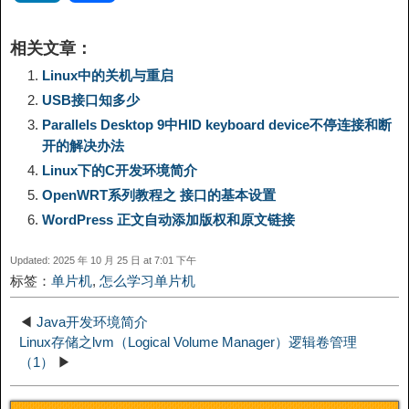
p
l
c
s
n
n
i
享
相关文章：
y
e
e
t
t
a
n
Linux中的关机与重启
USB接口知多少
L
g
b
o
e
W
k
Parallels Desktop 9中HID keyboard device不停连接和断
开的解决办法
i
r
o
d
r
e
e
Linux下的C开发环境简介
OpenWRT系列教程之 接口的基本设置
n
a
o
o
e
i
d
WordPress 正文自动添加版权和原文链接
k
m
k
n
s
b
Updated: 2025 年 10 月 25 日 at 7:01 下午
I
标签：
单片机
,
怎么学习单片机
t
o
n
◀
Java开发环境简介
Linux存储之lvm（Logical Volume Manager）逻辑卷管理
（1）
▶