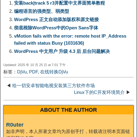
n
安装back|track 5 r3并配置中文界面简单教程
编程语言的强类型、弱类型
L
g
b
o
e
W
k
WordPress 正文自动添加版权和原文链接
彻底根除WordPress中的Open Sans字体
i
r
o
d
r
e
e
vMotion fails with the error: remote host IP_Address
failed with status Busy (1031636)
n
a
o
o
e
i
d
WordPress 中文用户 升级 4.3 后 后台问题解决
k
m
k
n
s
b
Updated: 2025 年 10 月 25 日 at 7:01 下午
I
标签：
DjVu
,
PDF
,
在线转换DjVu
t
o
n
◀
给一切安卓智能电视安装第三方软件市场
Linux下的C开发环境简介
▶
ABOUT THE AUTHOR
R0uter
如非声明，本人所著文章均为原创手打，转载请注明本页面链