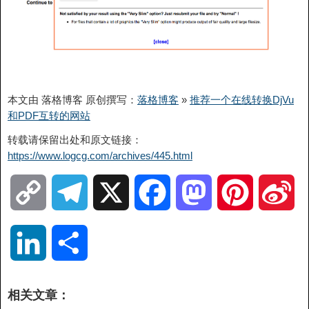
本文由 落格博客 原创撰写：
落格博客
»
推荐一个在线转换DjVu
和PDF互转的网站
转载请保留出处和原文链接：
https://www.logcg.com/archives/445.html
C
T
X
F
M
P
S
o
e
a
a
i
i
L
分
p
l
c
s
n
n
i
享
相关文章：
y
e
e
t
t
a