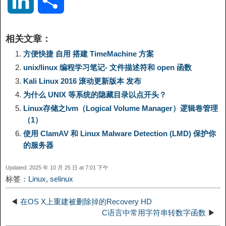
L
分
p
l
c
s
n
n
i
享
相关文章：
y
e
e
t
t
a
n
方便快捷 自用 搭建 TimeMachine 方案
unix/linux 编程学习笔记- 文件描述符和 open 函数
L
g
b
o
e
W
k
Kali Linux 2016 滚动更新版本 发布
为什么 UNIX 等系统的隐藏目录以点开头？
i
r
o
d
r
e
e
Linux存储之lvm（Logical Volume Manager）逻辑卷管理
（1）
n
a
o
o
e
i
d
使用 ClamAV 和 Linux Malware Detection (LMD) 保护你
的服务器
k
m
k
n
s
b
I
Updated: 2025 年 10 月 25 日 at 7:01 下午
t
o
标签：
Linux
,
selinux
n
◀
在OS X上重建被删除掉的Recovery HD
C语言中常用字符串转数字函数
▶