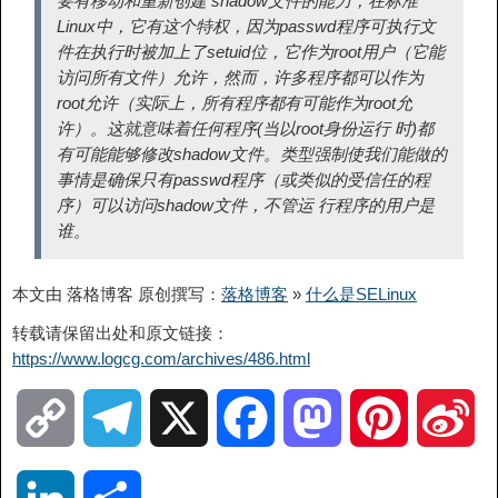
要有移动和重新创建 shadow文件的能力，在标准
Linux中，它有这个特权，因为passwd程序可执行文
件在执行时被加上了setuid位，它作为root用户（它能
访问所有文件）允许，然而，许多程序都可以作为
root允许（实际上，所有程序都有可能作为root允
许）。这就意味着任何程序(当以root身份运行 时)都
有可能能够修改shadow文件。类型强制使我们能做的
事情是确保只有passwd程序（或类似的受信任的程
序）可以访问shadow文件，不管运 行程序的用户是
谁。
本文由 落格博客 原创撰写：
落格博客
»
什么是SELinux
转载请保留出处和原文链接：
https://www.logcg.com/archives/486.html
C
T
X
F
M
P
S
o
e
a
a
i
i