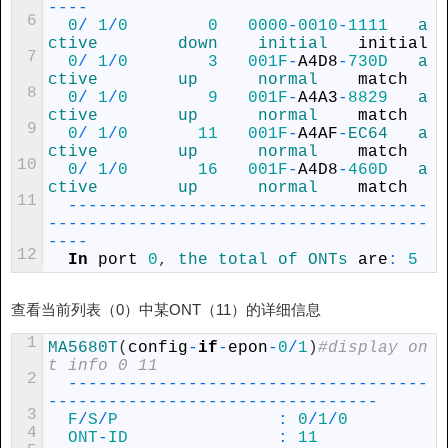
--
--
6
0
/
1
/
0
0
0000
-
0010
-
1111
a
ctive        
down    
initial   
initial
7
0
/
1
/
0
3
001F
-
A4D8
-
730D
a
ctive        
up      
normal    
match
8
0
/
1
/
0
9
001F
-
A4A3
-
8829
a
ctive        
up      
normal    
match
9
0
/
1
/
0
11
001F
-
A4AF
-
EC64   
a
ctive        
up      
normal    
match
10
0
/
1
/
0
16
001F
-
A4D8
-
460D
a
ctive        
up      
normal    
match
11
--
--
--
--
--
--
--
--
--
--
--
--
--
--
--
--
--
--
--
--
--
--
--
--
--
--
--
--
--
--
--
--
--
--
--
--
--
--
--
12
In
port
0
,
the 
total 
of 
ONTs 
are
:
5
查看当前列表（0）中某ONT（11）的详细信息
1
MA5680T
(
config
-
if
-
epon
-
0
/
1
)
#display on
t info 0 11
2
--
--
--
--
--
--
--
--
--
--
--
--
--
--
--
--
--
--
--
--
--
--
--
--
--
--
--
--
--
--
--
--
--
--
-
3
F
/
S
/
P
:
0
/
1
/
0
4
ONT
-
ID
:
11