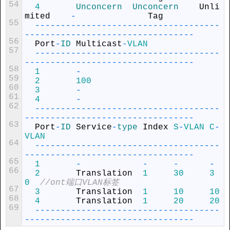
54
4
Unconcern  
Unconcern    
Unli
mited
-
Tag
55
--
--
--
--
--
--
--
--
--
--
--
--
--
--
--
--
--
--
--
--
--
--
--
--
--
--
--
--
--
--
--
--
--
--
-
56
Port
-
ID 
Multicast
-
VLAN
57
--
--
--
--
--
--
--
--
--
--
--
--
--
--
--
--
--
--
--
--
--
--
--
--
--
--
--
--
--
--
--
--
--
--
-
58
1
-
59
2
100
60
3
-
61
4
-
62
--
--
--
--
--
--
--
--
--
--
--
--
--
--
--
--
--
--
--
--
--
--
--
--
--
--
--
--
--
--
--
--
--
--
-
63
Port
-
ID 
Service
-
type 
Index
S
-
VLAN
C
-
VLAN
64
--
--
--
--
--
--
--
--
--
--
--
--
--
--
--
--
--
--
--
--
--
--
--
--
--
--
--
--
--
--
--
--
--
--
-
65
1
-
-
-
-
66
2
Translation
1
30
3
0
//ont端口VLAN标签
67
3
Translation
1
10
10
68
4
Translation
1
20
20
69
--
--
--
--
--
--
--
--
--
--
--
--
--
--
--
--
--
--
--
--
--
--
--
--
--
--
--
--
--
--
--
--
--
--
-