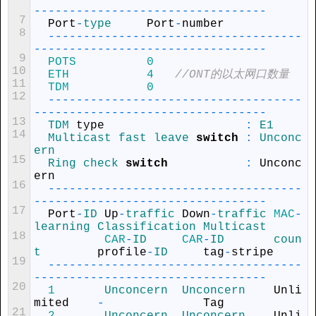
--
--
--
--
--
--
--
--
--
--
--
--
--
--
--
--
-
7
Port
-
type     
Port
-
number
8
--
--
--
--
--
--
--
--
--
--
--
--
--
--
--
--
--
--
--
--
--
--
--
--
--
--
--
--
--
--
--
--
--
--
-
9
POTS
0
10
ETH
4
//ONT的以太网口数量
11
TDM
0
12
--
--
--
--
--
--
--
--
--
--
--
--
--
--
--
--
--
--
--
--
--
--
--
--
--
--
--
--
--
--
--
--
--
--
-
13
TDM 
type
:
E1
14
Multicast 
fast 
leave 
switch
:
Unconc
ern
15
Ring 
check 
switch
:
Unconc
ern
16
--
--
--
--
--
--
--
--
--
--
--
--
--
--
--
--
--
--
--
--
--
--
--
--
--
--
--
--
--
--
--
--
--
--
-
17
Port
-
ID 
Up
-
traffic 
Down
-
traffic 
MAC
-
learning 
Classification 
Multicast
18
CAR
-
ID     
CAR
-
ID       
coun
t        
profile
-
ID     
tag
-
stripe
19
--
--
--
--
--
--
--
--
--
--
--
--
--
--
--
--
--
--
--
--
--
--
--
--
--
--
--
--
--
--
--
--
--
--
-
20
1
Unconcern  
Unconcern    
Unli
mited
-
Tag
21