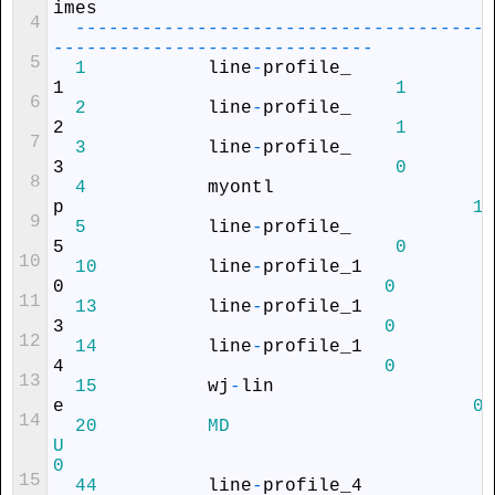
imes
4
--
--
--
--
--
--
--
--
--
--
--
--
--
--
--
--
--
--
--
--
--
--
--
--
--
--
--
--
--
--
--
--
--
-
5
1
line
-
profile_
1
1
6
2
line
-
profile_
2
1
7
3
line
-
profile_
3
0
8
4
myontl
p
1
9
5
line
-
profile_
5
0
10
10
line
-
profile_1
0
0
11
13
line
-
profile_1
3
0
12
14
line
-
profile_1
4
0
13
15
wj
-
lin
e
0
14
20
MD
U
0
15
44
line
-
profile_4