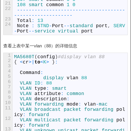
21
108
smart 
common
1
0
22
--
--
--
--
--
--
--
--
--
--
--
--
--
--
--
--
--
--
-
-
--
--
--
--
--
--
--
--
--
-
23
Total
:
13
24
Note
:
STND
-
Port
--
standard 
port
,
SERV
-
Port
--
service 
virtual 
port
查看上表中某一vlan（88）的详细信息
1
MA5680T
(
config
)
#display vlan 88
2
{
<
cr
>
|
to
<
K
>
}
:
3
4
Command
:
5
display 
vlan
88
6
VLAN 
ID
:
88
7
VLAN 
type
:
smart
8
VLAN 
attribute
:
common
9
VLAN 
description
:
10
VLAN 
forwarding 
mode
:
vlan
-
mac
11
VLAN 
broadcast 
packet 
forwarding 
pol
icy
:
forward
12
VLAN 
multicast 
packet 
forwarding 
pol
icy
:
forward
13
VLAN 
unknown 
unicast 
packet 
forwardi