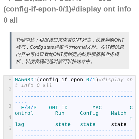
(config-if-epon-0/1)#display ont info
0 all
功能简述：根据接口来查看ONT列表，快速判断ONT
状态，Config state栏应当为normal才对。在详细信息
内容中可以查看此ONT所绑定的线路模板和业务模
板，以便发现问题时候可以快速命中。
1
MA5680T
(
config
-
if
-
epon
-
0
/
1
)
#display on
t info 0 all
2
--
--
--
--
--
--
--
--
--
--
--
--
--
--
--
--
--
--
--
--
--
--
--
--
--
--
--
--
--
--
--
--
--
--
--
--
--
--
--
3
F
/
S
/
P
ONT
-
ID        
MAC         
C
ontrol       
Run     
Config    
Match
4
f
lag          
state   
state     
state
5
--
--
--
--
--
--
--
--
--
--
--
--
--
--
--
--
--
--
--
--
--
--
--
--
--
--
--
--
--
--
--
--
--
--
--
--
--