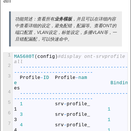
all
功能简述：查看所有
业务模板
，并且可以在详细内容
中查看详细的设定，避免配错，配漏等。查看ONT的
端口配置，VLAN设定，标签设定，多播VLAN等，一
旦错配漏配，可以快速命中。
1
MA5680T
(
config
)
#display ont-srvprofile e
all
2
--
--
--
--
--
--
--
--
--
--
--
--
--
--
--
--
--
--
--
--
--
--
--
--
--
--
--
--
--
--
--
--
-
3
Profile
-
ID  
Profile
-
nam
e                                
Binding
es
4
--
--
--
--
--
--
--
--
--
--
--
--
--
--
--
--
--
--
--
--
--
--
--
--
--
--
--
--
--
--
--
--
-
5
1
srv
-
profile_
1
1
6
3
srv
-
profile_
3
1
7
4
srv
-
profile_
4
1