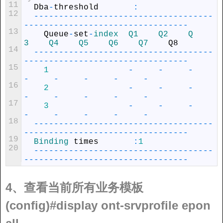
11
Dba
-
threshold
:
12
--
--
--
--
--
--
--
--
--
--
--
--
--
--
--
--
--
--
--
--
--
--
--
--
--
--
--
--
--
--
--
--
--
--
-
13
Queue
-
set
-
index  
Q1    
Q2    
Q
3    
Q4    
Q5    
Q6    
Q7    
Q8
14
--
--
--
--
--
--
--
--
--
--
--
--
--
--
--
--
--
--
--
--
--
--
--
--
--
--
--
--
--
--
--
--
--
--
-
15
1
-
-
-
-
-
-
-
-
16
2
-
-
-
-
-
-
-
-
17
3
-
-
-
-
-
-
-
-
18
--
--
--
--
--
--
--
--
--
--
--
--
--
--
--
--
--
--
--
--
--
--
--
--
--
--
--
--
--
--
--
--
--
--
-
19
Binding 
times
:
1
20
--
--
--
--
--
--
--
--
--
--
--
--
--
--
--
--
--
--
--
--
--
--
--
--
--
--
--
--
--
--
--
--
--
--
-
4、查看当前所有业务模板
(config)#display ont-srvprofile epon