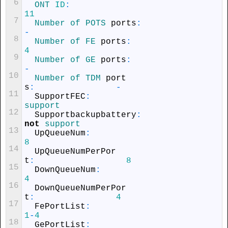
6
ONT 
ID
:
11
7
Number 
of 
POTS 
ports
:
-
8
Number 
of 
FE 
ports
:
4
9
Number 
of 
GE 
ports
:
-
10
Number 
of 
TDM 
port
s
:
-
11
SupportFEC
:
support
12
Supportbackupbattery
:
not
support
13
UpQueueNum
:
8
14
UpQueueNumPerPor
t
:
8
15
DownQueueNum
:
4
16
DownQueueNumPerPor
t
:
4
17
FePortList
:
1
-
4
18
GePortList
: