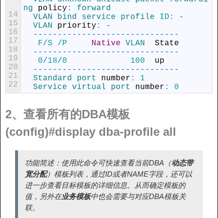
ng 
policy
:
forward
14
VLAN 
bind 
service 
profile 
ID
:
-
15
VLAN 
priority
:
-
16
--
--
--
--
--
--
--
--
--
--
--
--
--
--
--
17
F
/
S
/
P
Native
VLAN  
State
18
--
--
--
--
--
--
--
--
--
--
--
--
--
--
--
19
0
/
18
/
0
100
up
20
--
--
--
--
--
--
--
--
--
--
--
--
--
--
--
21
Standard 
port 
number
:
1
22
Service 
virtual 
port 
number
:
0
2、查看所有的DBA模板
(config)#display dba-profile all
功能简述：使用此命令可快速查看当前DBA（
动态带
宽分配
）模板列表，通过ID或者NAME字段，还可以
进一步查看目标模板的详细信息。从而确定模板的
值，另外在
业务模板
中也会需要与对应DBA模板关
联。