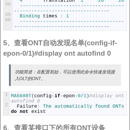
4
Translation
1
20
20
38
--
--
--
--
--
--
--
--
--
--
--
--
--
--
--
--
--
--
--
--
--
--
--
--
--
--
--
--
--
--
--
--
--
--
-
39
Binding 
times
:
1
40
--
--
--
--
--
--
--
--
--
--
--
--
--
--
--
--
--
--
--
--
--
--
--
--
--
--
--
--
--
--
--
--
--
--
-
5、查看ONT自动发现名单(config-if-
epon-0/1)#display ont autofind 0
功能简述：在配置初始，可以使用此命令快速发现接
入OLT的ONT。
1
MA5680T
(
config
-
if
-
epon
-
0
/
1
)
#display ont 
autofind 0
2
Failure
:
The 
automatically 
found 
ONTs 
do
not
exist
6、查看某接口下的所有ONT设备