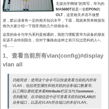
无源光学网络”的简写，华为的
MA5680T
就是一款
EPON
的
OLT
，这里相关术语不做赘
述，默认读者有一定的相关知识水平，下面，我就来简单根据实
例为大家介绍一下我常用的几个排错命令。
这里的命令与华为系列是相通的，我想习惯配置华为设备的朋友
应该不会特别陌生，但对于像路由这种之前只玩过思科的人=。
=||……
1、查看当前所有vlan(config)#display
vlan all
功能简述：使用这个命令可以快速查看当前机内所有
VLAN，包括类型属性和相关联的业务端口数量等。
以三网比赛程度来看
Attribute
栏应当均为
common
，
否则配错。在详细信息中还可查看关联到此
VLAN
的
业务端口，以及此VLAN所在端口的本征VLAN。