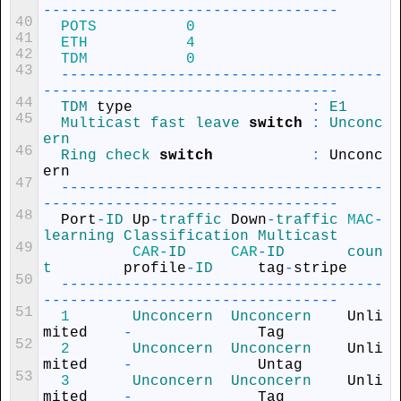
--
--
--
--
--
--
--
--
--
--
--
--
--
--
--
--
-
40
POTS
0
41
ETH
4
42
TDM
0
43
--
--
--
--
--
--
--
--
--
--
--
--
--
--
--
--
--
--
--
--
--
--
--
--
--
--
--
--
--
--
--
--
--
--
-
44
TDM 
type
:
E1
45
Multicast 
fast 
leave 
switch
:
Unconc
ern
46
Ring 
check 
switch
:
Unconc
ern
47
--
--
--
--
--
--
--
--
--
--
--
--
--
--
--
--
--
--
--
--
--
--
--
--
--
--
--
--
--
--
--
--
--
--
-
48
Port
-
ID 
Up
-
traffic 
Down
-
traffic 
MAC
-
learning 
Classification 
Multicast
49
CAR
-
ID     
CAR
-
ID       
coun
t        
profile
-
ID     
tag
-
stripe
50
--
--
--
--
--
--
--
--
--
--
--
--
--
--
--
--
--
--
--
--
--
--
--
--
--
--
--
--
--
--
--
--
--
--
-
51
1
Unconcern  
Unconcern    
Unli
mited
-
Tag
52
2
Unconcern  
Unconcern    
Unli
mited
-
Untag
53
3
Unconcern  
Unconcern    
Unli
mited
-
Tag