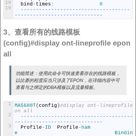
18
bind
-
times
:
0
19
--
--
--
--
--
--
--
--
--
--
--
--
--
--
--
--
--
--
--
--
--
--
--
--
--
--
--
--
--
--
--
--
-
3、查看所有的线路模板
(config)#display ont-lineprofile epon
all
功能简述：使用此命令可快速查看存在的线路模板，
以比赛的程度应当只涉及了EPON，在详细内容中可
查看与之绑定的DBA模板以及流量模板。
1
MA5680T
(
config
)
#display ont-lineprofile 
on all
2
--
--
--
--
--
--
--
--
--
--
--
--
--
--
--
--
--
--
--
--
--
--
--
--
--
--
--
--
--
--
--
--
--
-
3
Profile
-
ID  
Profile
-
nam
e                                
Binding