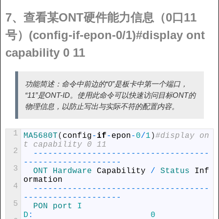
7、查看某ONT硬件能力信息（0口11
号）(config-if-epon-0/1)#display ont
capability 0 11
功能简述：命令中前边的“0”是板卡中第一个端口，
“11”是ONT-ID。使用此命令可以快速访问目标ONT的
物理信息，以防止写出与实际不符的配置内容。
1
MA5680T
(
config
-
if
-
epon
-
0
/
1
)
#display on
t capability 0 11
2
--
--
--
--
--
--
--
--
--
--
--
--
--
--
--
--
--
--
--
--
--
--
--
--
--
--
--
--
3
ONT 
Hardware 
Capability
/
Status 
Inf
ormation
4
--
--
--
--
--
--
--
--
--
--
--
--
--
--
--
--
--
--
--
--
--
--
--
--
--
--
--
--
5
PON 
port 
I
D
:
0