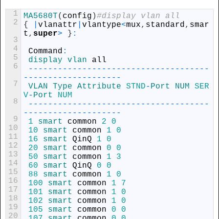
1
MA5680T
(
config
)
#display vlan all
2
{
|
vlanattr
|
vlantype
<
mux
,
standard
,
smar
t
,
super
>
}
:
3
4
Command
:
5
display 
vlan 
all
6
--
--
--
--
--
--
--
--
--
--
--
--
--
--
--
--
--
--
-
-
--
--
--
--
--
--
--
--
--
-
7
VLAN 
Type 
Attribute 
STND
-
Port 
NUM 
SER
V
-
Port 
NUM
8
--
--
--
--
--
--
--
--
--
--
--
--
--
--
--
--
--
--
-
-
--
--
--
--
--
--
--
--
--
-
9
1
smart 
common
2
0
10
10
smart 
common
1
0
11
16
smart 
QinQ
1
0
12
20
smart 
common
0
0
13
50
smart 
common
1
3
14
60
smart 
QinQ
0
0
15
88
smart 
common
1
0
16
100
smart 
common
1
7
17
101
smart 
common
1
0
18
102
smart 
common
1
0
19
105
smart 
common
0
0
20
107
smart 
common
0
0