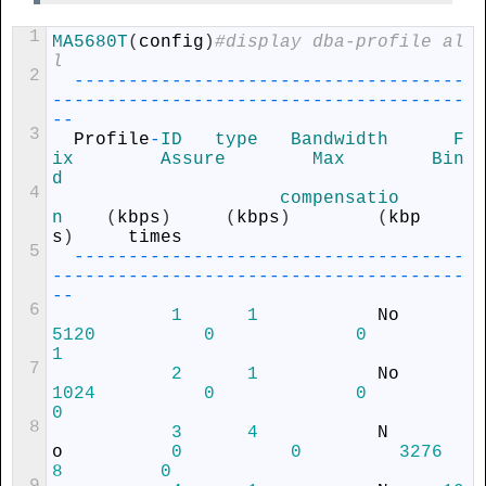
1
MA5680T
(
config
)
#display dba-profile al
l
2
--
--
--
--
--
--
--
--
--
--
--
--
--
--
--
--
--
--
--
--
--
--
--
--
--
--
--
--
--
--
--
--
--
--
--
--
--
--
3
Profile
-
ID   
type   
Bandwidth      
F
ix        
Assure        
Max        
Bin
d
4
compensatio
n
(
kbps
)
(
kbps
)
(
kbp
s
)
times
5
--
--
--
--
--
--
--
--
--
--
--
--
--
--
--
--
--
--
--
--
--
--
--
--
--
--
--
--
--
--
--
--
--
--
--
--
--
--
6
1
1
No
5120
0
0
1
7
2
1
No
1024
0
0
0
8
3
4
N
o
0
0
3276
8
0