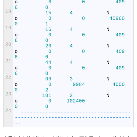
o
0
0
409
6
0
18
15
4
N
o
0
0
40960
0
1
19
16
4
N
o
0
0
409
6
0
20
20
4
N
o
0
0
409
6
0
21
44
4
N
o
0
0
409
6
0
22
88
3
N
o
0
9984
4000
0
2
23
101
2
N
o
0
102400
0
0
24
--
--
--
--
--
--
--
--
--
--
--
--
--
--
--
--
--
--
--
--
--
--
--
--
--
--
--
--
--
--
--
--
--
--
--
--
--
--