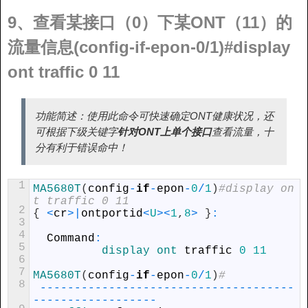
9、查看某接口（0）下某ONT（11）的
流量信息(config-if-epon-0/1)#display
ont traffic 0 11
功能简述：使用此命令可快速确定ONT健康状况，还
可根据下级关键字
针对ONT上单个接口
查看流量，十
分有利于错误命中！
1
MA5680T
(
config
-
if
-
epon
-
0
/
1
)
#display on
t traffic 0 11
2
{
<
cr
>
|
ontportid
<
U
>
<
1
,
8
>
}
:
3
4
Command
:
5
display 
ont 
traffic
0
11
6
7
MA5680T
(
config
-
if
-
epon
-
0
/
1
)
#
8
--
--
--
--
--
--
--
--
--
--
--
--
--
--
--
--
--
--
-
-
--
--
--
--
--
--
--
--
-