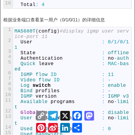
16
Total
:
4
根据业务端口查看某一用户（0/1/0/11）的详细信息
1
MA5680T
(
config
)
#display igmp user serv
ice-port 11
2
User
:
0
/
1
/
0
/
1
1
3
State
:
offline
4
Authentication
:
no
-
auth
5
Quick 
leave
:
MAC
-
bas
ed
6
IGMP 
flow 
ID
:
11
7
Video 
flow 
ID
:
-
8
Log 
switch
:
enable
9
Bind 
profiles
:
-
10
IGMP 
version
:
IGMP 
v3
11
Available 
programs
:
no
-
limi
t
12
Global
Leave
:
disable
Copy
Telegram
X
Facebook
Mastodon
13
User 
MaxBandWidth
Link
:
no
-
limi
t
Pinterest
Sina
LinkedIn
分
14
Used 
bandwidth
(
kbps
)
:
0
Weibo
享
15
Used 
bandwidth