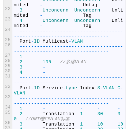
2
Unconcern  
Unconcern    
Unli
mited
-
Untag
22
3
Unconcern  
Unconcern    
Unli
mited
-
Tag
23
4
Unconcern  
Unconcern    
Unli
mited
-
Tag
24
--
--
--
--
--
--
--
--
--
--
--
--
--
--
--
--
--
--
--
--
--
--
--
--
--
--
--
--
--
--
--
--
--
--
-
25
Port
-
ID 
Multicast
-
VLAN
26
--
--
--
--
--
--
--
--
--
--
--
--
--
--
--
--
--
--
--
--
--
--
--
--
--
--
--
--
--
--
--
--
--
--
-
27
1
-
28
2
100
//多播VLAN
29
3
-
30
4
-
31
--
--
--
--
--
--
--
--
--
--
--
--
--
--
--
--
--
--
--
--
--
--
--
--
--
--
--
--
--
--
--
--
--
--
-
32
Port
-
ID 
Service
-
type 
Index
S
-
VLAN
C
-
VLAN
33
--
--
--
--
--
--
--
--
--
--
--
--
--
--
--
--
--
--
--
--
--
--
--
--
--
--
--
--
--
--
--
--
--
--
-
34
1
-
-
-
-
35
2
Translation
1
30
3
0
//ONT端口VLAN标签
36
3
Translation
1
10
10
37