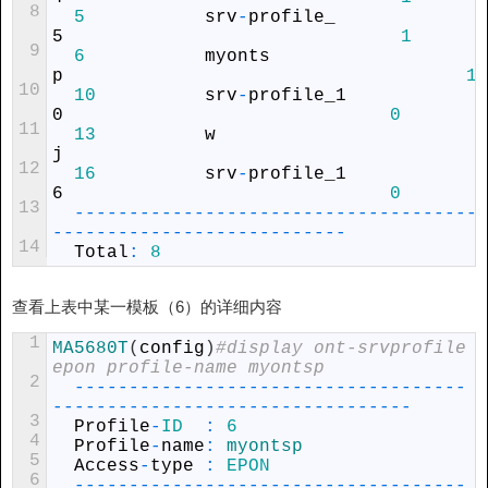
8
5
srv
-
profile_
5
1
9
6
myonts
p
1
10
10
srv
-
profile_1
0
0
11
13
w
j
12
16
srv
-
profile_1
6
0
13
--
--
--
--
--
--
--
--
--
--
--
--
--
--
--
--
--
--
--
--
--
--
--
--
--
--
--
--
--
--
--
--
-
14
Total
:
8
查看上表中某一模板（6）的详细内容
1
MA5680T
(
config
)
#display ont-srvprofile 
epon profile-name myontsp
2
--
--
--
--
--
--
--
--
--
--
--
--
--
--
--
--
--
--
--
--
--
--
--
--
--
--
--
--
--
--
--
--
--
--
-
3
Profile
-
ID
:
6
4
Profile
-
name
:
myontsp
5
Access
-
type
:
EPON
6
--
--
--
--
--
--
--
--
--
--
--
--
--
--
--
--
--
--