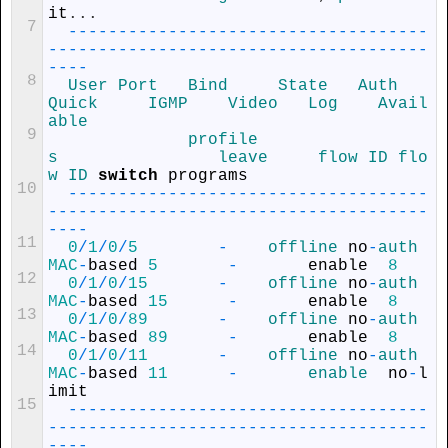
it
.
.
.
7
--
--
--
--
--
--
--
--
--
--
--
--
--
--
--
--
--
--
--
--
--
--
--
--
--
--
--
--
--
--
--
--
--
--
--
--
--
--
--
8
User 
Port   
Bind     
State   
Auth   
Quick     
IGMP    
Video   
Log    
Avail
able
9
profile
s                
leave     
flow 
ID 
flo
w 
ID 
switch
programs
10
--
--
--
--
--
--
--
--
--
--
--
--
--
--
--
--
--
--
--
--
--
--
--
--
--
--
--
--
--
--
--
--
--
--
--
--
--
--
--
11
0
/
1
/
0
/
5
-
offline 
no
-
auth 
MAC
-
based
5
-
enable
8
12
0
/
1
/
0
/
15
-
offline 
no
-
auth 
MAC
-
based
15
-
enable
8
13
0
/
1
/
0
/
89
-
offline 
no
-
auth 
MAC
-
based
89
-
enable
8
14
0
/
1
/
0
/
11
-
offline 
no
-
auth 
MAC
-
based
11
-
enable  
no
-
l
imit
15
--
--
--
--
--
--
--
--
--
--
--
--
--
--
--
--
--
--
--
--
--
--
--
--
--
--
--
--
--
--
--
--
--
--
--
--
--
--
--