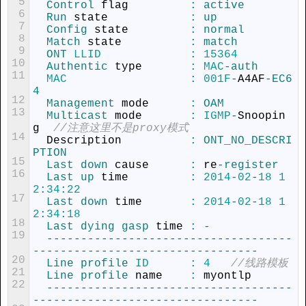
5
Control 
flag
:
active
6
Run 
state
:
up
7
Config 
state
:
normal
8
Match 
state
:
match
9
ONT 
LLID
:
15364
10
Authentic 
type
:
MAC
-
auth
11
MAC
:
001F
-
A4AF
-
EC6
4
12
Management 
mode
:
OAM
13
Multicast 
mode
:
IGMP
-
Snoopin
g
//注意这里不是proxy模式
14
Description
:
ONT_NO_DESCRI
PTION
15
Last 
down 
cause
:
re
-
register
16
Last 
up 
time
:
2014
-
02
-
18
1
2
:
34
:
22
17
Last 
down 
time
:
2014
-
02
-
18
1
2
:
34
:
18
18
Last 
dying 
gasp 
time
:
-
19
--
--
--
--
--
--
--
--
--
--
--
--
--
--
--
--
--
--
--
--
--
--
--
--
--
--
--
--
--
--
--
--
--
--
-
20
Line 
profile 
ID
:
4
//线路模板
21
Line 
profile 
name
:
myontlp
22
--
--
--
--
--
--
--
--
--
--
--
--
--
--
--
--
--
--
--
--
--
--
--
--
--
--
--
--
--
--
--
--
--
--
-