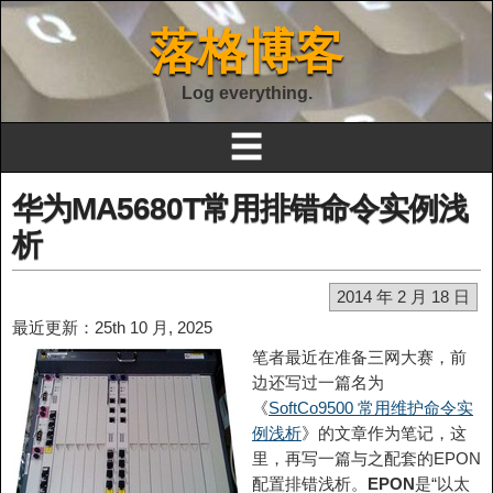
落格博客
Log everything.
☰
华为MA5680T常用排错命令实例浅
析
2014 年 2 月 18 日
最近更新：25th 10 月, 2025
笔者最近在准备三网大赛，前
边还写过一篇名为
《
SoftCo9500 常用维护命令实
例浅析
》的文章作为笔记，这
里，再写一篇与之配套的EPON
配置排错浅析。
EPON
是“以太