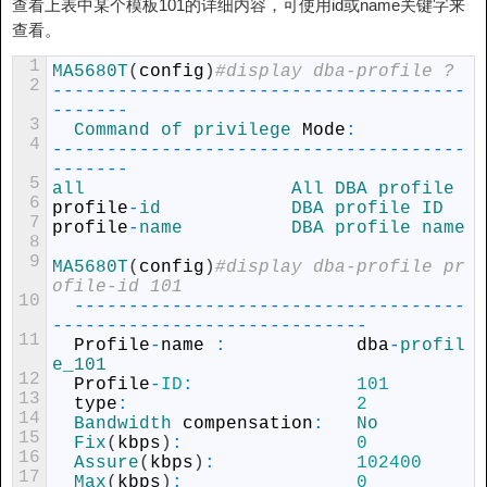
查看上表中某个模板101的详细内容，可使用id或name关键字来
查看。
1
MA5680T
(
config
)
#display dba-profile ?
2
--
--
--
--
--
--
--
--
--
--
--
--
--
--
--
--
--
--
--
--
--
--
-
3
Command 
of 
privilege 
Mode
:
4
--
--
--
--
--
--
--
--
--
--
--
--
--
--
--
--
--
--
--
--
--
--
-
5
all                   
All 
DBA 
profile
6
profile
-
id            
DBA 
profile 
ID
7
profile
-
name          
DBA 
profile 
name
8
9
MA5680T
(
config
)
#display dba-profile pr
ofile-id 101
10
--
--
--
--
--
--
--
--
--
--
--
--
--
--
--
--
--
--
--
--
--
--
--
--
--
--
--
--
--
--
--
--
-
11
Profile
-
name
:
dba
-
profil
e_101
12
Profile
-
ID
:
101
13
type
:
2
14
Bandwidth 
compensation
:
No
15
Fix
(
kbps
)
:
0
16
Assure
(
kbps
)
:
102400
17
Max
(
kbps
)
:
0