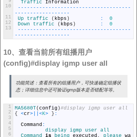
9
Traffic 
Information
10
--
--
--
--
--
--
--
--
--
--
--
--
--
--
--
--
--
--
-
-
--
--
--
--
--
--
--
--
-
11
Up 
traffic
(
kbps
)
:
0
12
Down 
traffic
(
kbps
)
:
0
13
--
--
--
--
--
--
--
--
--
--
--
--
--
--
--
--
--
--
-
-
--
--
--
--
--
--
--
--
-
10、查看当前所有组播用户
(config)#display igmp user all
功能简述：查看所有的组播用户，可快速确定组播状
态；详细信息中还可验证igmp版本是否错配等等。
1
MA5680T
(
config
)
#display igmp user all
2
{
<
cr
>
||
<
K
>
}
:
3
4
Command
:
5
display 
igmp 
user 
all
6
Command 
is
being 
executed
,
please 
wa