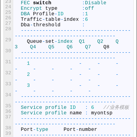
23
FEC 
switch
:
Disable
24
Encrypt 
type
:
off
25
DBA 
Profile
-
ID
:
1
26
Traffic
-
table
-
index
:
6
27
Dba
-
threshold
:
28
--
--
--
--
--
--
--
--
--
--
--
--
--
--
--
--
--
--
--
--
--
--
--
--
--
--
--
--
--
--
--
--
--
--
-
29
Queue
-
set
-
index  
Q1    
Q2    
Q
3    
Q4    
Q5    
Q6    
Q7    
Q8
30
--
--
--
--
--
--
--
--
--
--
--
--
--
--
--
--
--
--
--
--
--
--
--
--
--
--
--
--
--
--
--
--
--
--
-
31
1
-
-
-
-
-
-
-
-
32
2
-
-
-
-
-
-
-
-
33
3
-
-
-
-
-
-
-
-
34
--
--
--
--
--
--
--
--
--
--
--
--
--
--
--
--
--
--
--
--
--
--
--
--
--
--
--
--
--
--
--
--
--
--
-
35
Service 
profile 
ID
:
6
//业务模板
36
Service 
profile 
name
:
myontsp
37
--
--
--
--
--
--
--
--
--
--
--
--
--
--
--
--
--
--
--
--
--
--
--
--
--
--
--
--
--
--
--
--
--
--
-
38
Port
-
type     
Port
-
number
39
--
--
--
--
--
--
--
--
--
--
--
--
--
--
--
--
--
--