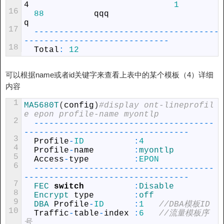
4
1
16
88
qqq
q
17
--
--
--
--
--
--
--
--
--
--
--
--
--
--
--
--
--
--
--
--
--
--
--
--
--
--
--
--
--
--
--
--
--
-
18
Total
:
12
可以根据name或者id关键字来查看上表中的某个模板（4）详细
内容
1
MA5680T
(
config
)
#display ont-lineprofil
e epon profile-name myontlp
2
--
--
--
--
--
--
--
--
--
--
--
--
--
--
--
--
--
--
--
--
--
--
--
--
--
--
--
--
--
--
--
--
--
--
-
3
Profile
-
ID
:
4
4
Profile
-
name
:
myontlp
5
Access
-
type
:
EPON
6
--
--
--
--
--
--
--
--
--
--
--
--
--
--
--
--
--
--
--
--
--
--
--
--
--
--
--
--
--
--
--
--
--
--
-
7
FEC 
switch
:
Disable
8
Encrypt 
type
:
off
9
DBA 
Profile
-
ID
:
1
//DBA模板ID
10
Traffic
-
table
-
index
:
6
//流量模板序
号